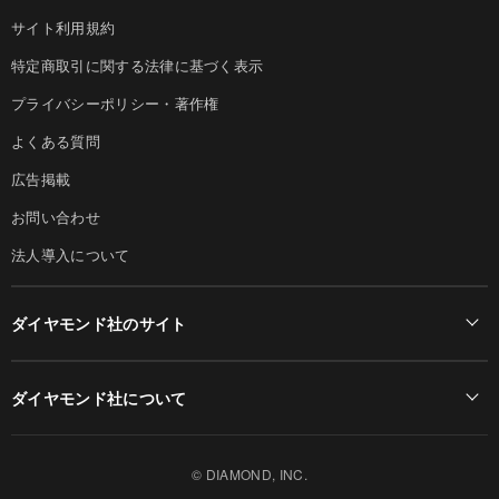
サイト利用規約
特定商取引に関する法律に基づく表示
プライバシーポリシー・著作権
よくある質問
広告掲載
お問い合わせ
法人導入について
ダイヤモンド社のサイト
Diamond Online(English)
ダイヤモンド社について
週刊ダイヤモンド
ダイヤモンド社TOP
DIAMONDハーバード・ビジネス・レビュー
© DIAMOND, INC.
会社概要
ダイヤモンドZAi（デジタル版）