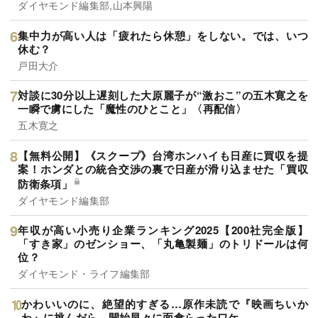
ダイヤモンド編集部,山本興陽
集中力が高い人は「疲れたら休憩」をしない。では、いつ
休む？
戸田大介
対談に30分以上遅刻した大原麗子が“激おこ”の五木寛之を
一瞬で虜にした「魔性のひとこと」〈再配信〉
五木寛之
【無料公開】《スクープ》台湾ホンハイも日産に買収を提
案！ホンダとの統合交渉の裏で日産が滑り込ませた「買収
防衛条項」
ダイヤモンド編集部
年収が高い小売り企業ランキング2025【200社完全版】
「すき家」のゼンショー、「丸亀製麺」のトリドールは何
位？
ダイヤモンド・ライフ編集部
かわいいのに、絶望的すぎる…原作未読で『映画ちいか
わ』に挑んだら、開始早々に面食らったワケ