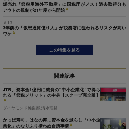
爆売れ「節税用海外不動産」に国税庁がメス！過去取得分も
アウトの規制が21年度から開始
＃13
3年前の「仮想通貨億り人」が税務署に狙われるリスクが高い
ワケ
この特集を見る
関連記事
JTB、資本金1億円に減資の“中小企業化“で得ら
れる「節税メリット」の中身【スクープ完全版】
ダイヤモンド編集部,清水理裕
かっぱ寿司、はなの舞…資本金を減らし「中小企
業化」のなりふり構わぬ台所事情