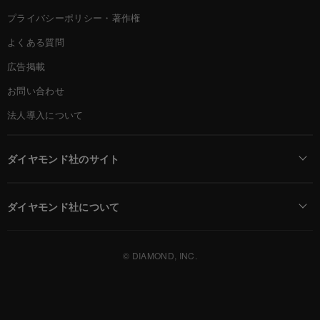
プライバシーポリシー・著作権
よくある質問
広告掲載
お問い合わせ
法人導入について
ダイヤモンド社のサイト
Diamond Online(English)
ダイヤモンド社について
週刊ダイヤモンド
ダイヤモンド社TOP
DIAMONDハーバード・ビジネス・レビュー
© DIAMOND, INC.
会社概要
ダイヤモンドZAi（デジタル版）
採用情報
書籍オンライン
お知らせ
ザイ・オンライン