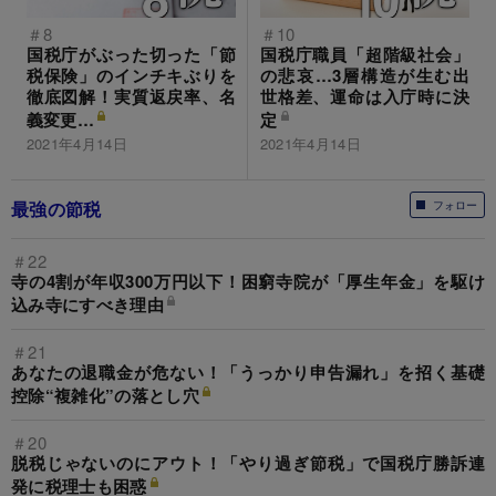
＃8
＃10
国税庁がぶった切った「節
国税庁職員「超階級社会」
税保険」のインチキぶりを
の悲哀…3層構造が生む出
徹底図解！実質返戻率、名
世格差、運命は入庁時に決
義変更…
定
2021年4月14日
2021年4月14日
最強の節税
フォロー
＃22
寺の4割が年収300万円以下！困窮寺院が「厚生年金」を駆け
込み寺にすべき理由
＃21
あなたの退職金が危ない！「うっかり申告漏れ」を招く基礎
控除“複雑化”の落とし穴
＃20
脱税じゃないのにアウト！「やり過ぎ節税」で国税庁勝訴連
発に税理士も困惑