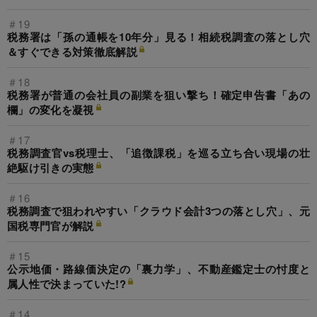
＃19
税務署は「孫の通帳を10年分」見る！相続税調査の落とし穴
＆すぐできる対策徹底解説
＃18
税務署が普通の会社員の副業を狙い撃ち！確定申告書「あの
欄」の変化を凝視
＃17
税務調査官vs税理士、「追徴課税」を巡る立ち合い現場の壮
絶駆け引きの実態
＃16
税務調査で狙われやすい「クラウド会計3つの落とし穴」、元
国税専門官が解説
＃15
公示地価・路線価決定の「裏力学」、不動産鑑定士の忖度と
属人性で決まっていた!?
＃14