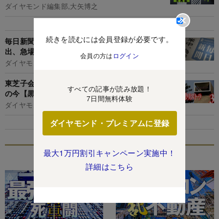
ダイヤモンド編集部,大矢博之
続きを読むには会員登録が必要です。
毎日新聞が「虎の子」大阪本社を差し出し資金捻
出、急場しのぎの弥縫策スキーム
会員の方は
ログイン
ダイヤモンド編集部,千本木啓文
東芝子会社「追い出し部屋」裁判、泥沼全面戦争
すべての記事が読み放題！
の今【黒字リストラ36社リスト付き】
7日間無料体験
ダイヤモンド編集部,土本匡孝
ダイヤモンド・プレミアムに登録
最大1万円割引キャンペーン実施中！
特集
詳細はこちら