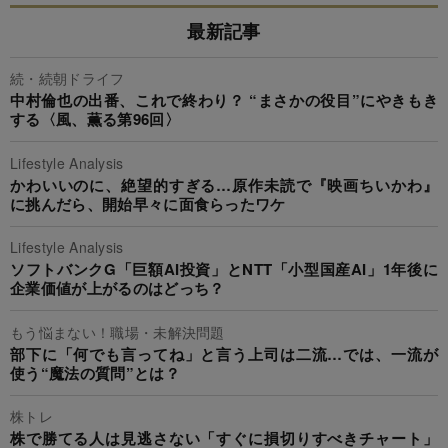
最新記事
続・続朝ドライフ
中村倫也の出番、これで終わり？ “まさかの役目”にやきもき
する〈風、薫る第96回〉
Lifestyle Analysis
かわいいのに、絶望的すぎる…原作未読で『映画ちいかわ』
に挑んだら、開始早々に面食らったワケ
Lifestyle Analysis
ソフトバンクG「巨額AI投資」とNTT「小型国産AI」1年後に
企業価値が上がるのはどっち？
もう悩まない！職場・未解決問題
部下に「何でも言ってね」と言う上司は二流…では、一流が
使う“魔法の質問”とは？
株トレ
株で勝てる人は見逃さない「すぐに損切りすべきチャート」