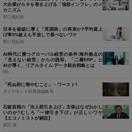
大企業がカネを巻き上げる「強欲インフレ」のメ
カニズム
野口悠紀雄
日本を破綻に導く「英国病」の再来か?平均賃上
げ率5%超えも手放しで喜べないワケ
野口悠紀雄
AI時代に勝つグローバル経営の条件:海外拠点の
「見えない経営」からの脱却。「二層ERP」と
AIが導く、リアルタイム·データ統合戦略とは
PR
「死ぬ前に悔やむこと」・ワースト1
ダイヤモンド社書籍編集局
石破首相の「法人税引き上げ」主張はなぜおかし
いのか?むしろ「一律引き下げ」が正しいワケ
【エコノミストが解説】
原田 泰