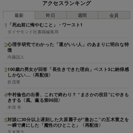
アクセスランキング
最新
昨日
週間
会員
「死ぬ前に悔やむこと」・ワースト1
ダイヤモンド社書籍編集局
心理学研究でわかった「運がいい人」のあまりに明白な特
徴
内藤誼人
100歳の男女が回答「長生きできた理由」ベスト3に納得感
しかない…〈再配信〉
折茂肇
中村倫也の出番、これで終わり？ “まさかの役目”にやきも
きする〈風、薫る第96回〉
木俣 冬
対談に30分以上遅刻した大原麗子が“激おこ”の五木寛之を
一瞬で虜にした「魔性のひとこと」〈再配信〉
五木寛之