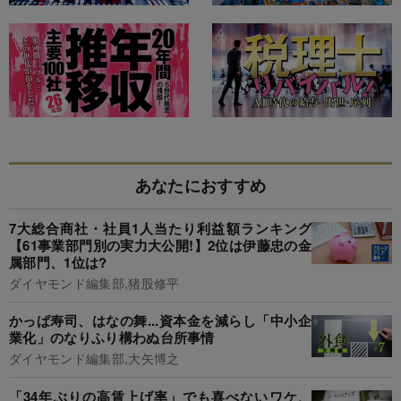
あなたにおすすめ
7大総合商社・社員1人当たり利益額ランキング
【61事業部門別の実力大公開!】2位は伊藤忠の金
属部門、1位は?
ダイヤモンド編集部,猪股修平
かっぱ寿司、はなの舞...資本金を減らし「中小企
業化」のなりふり構わぬ台所事情
ダイヤモンド編集部,大矢博之
「34年ぶりの高賃上げ率」でも喜べないワケ、