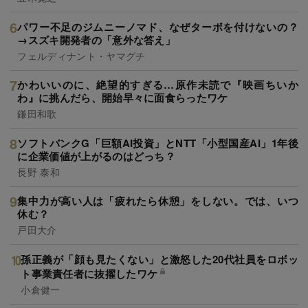
パワー不足のジムニーノマド、なぜターボを付けないの？
→スズキ開発者の「意外な答え」
フェルディナント・ヤマグチ
かわいいのに、絶望的すぎる…原作未読で『映画ちいか
わ』に挑んだら、開始早々に面食らったワケ
鎌田和歌
ソフトバンクG「巨額AI投資」とNTT「小型国産AI」1年後
に企業価値が上がるのはどっち？
長野 泰和
集中力が高い人は「疲れたら休憩」をしない。では、いつ
休む？
戸田大介
孫正義が「顔も見たくない」と激怒した20代社員をロボッ
ト事業責任者に抜擢したワケ
小倉健一