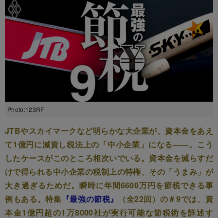
Photo:123RF
JTBやスカイマークなど明らかな大企業が、資本金をあえ
て1億円に減資し税法上の「中小企業」になる――。こう
したケースがこのところ相次いでいる。資本金を減らすだ
けで得られる中小企業の税制上の特権、その「うまみ」が
大き過ぎるためだ。瞬時に年間6600万円を節税できる事
例もある。特集
『最強の節税』
（全22回）の＃9では、資
本金1億円超の1万8000社が実行可能な節税術を詳述す