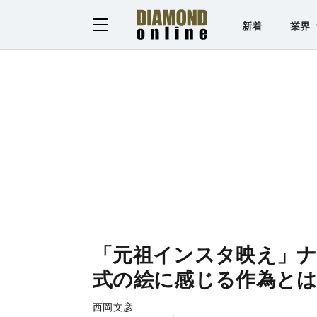
新着
業界
「元祖インスタ映え」
式の絵に感じる作為と
西岡文彦