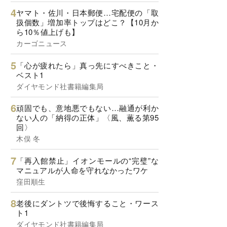
ヤマト・佐川・日本郵便…宅配便の「取
扱個数」増加率トップはどこ？【10月か
ら10％値上げも】
カーゴニュース
「心が疲れたら」真っ先にすべきこと・
ベスト1
ダイヤモンド社書籍編集局
頑固でも、意地悪でもない…融通が利か
ない人の「納得の正体」〈風、薫る第95
回〉
木俣 冬
「再入館禁止」イオンモールの“完璧”な
マニュアルが人命を守れなかったワケ
窪田順生
老後にダントツで後悔すること・ワース
ト1
ダイヤモンド社書籍編集局