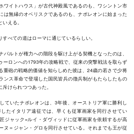
ホワイトハウス」が古代神殿風であるのも、ワシントン市
には無縁のオベリスクであるのも、ナポレオンに始まった
といえる。
りすべての道はローマに通じているらしい。
ナパルトが権力への階段を駆け上がる契機となったのは、
ーロンへの1793年の攻略戦で、従来の突撃戦法を取らず
る重砲の戦略的価値を知らしめた彼は、24歳の若さで少将
ランス革命で登場した国民皆兵の徴兵制がもたらしたもの
に斥けられつつあった。
していたナポレオンは、3年後、オーストリア軍に勝利し
得したイタリア遠征では、早くも従軍画家を同行させてい
匠ジャック=ルイ・ダヴィッドに従軍画家を依頼するが高
ーヌ＝ジャン・グロを同行させている。それまでも王が従