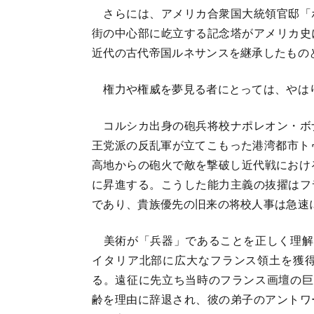
さらには、アメリカ合衆国大統領官邸「
街の中心部に屹立する記念塔がアメリカ史
近代の古代帝国ルネサンスを継承したもの
権力や権威を夢見る者にとっては、やは
コルシカ出身の砲兵将校ナポレオン・ボ
王党派の反乱軍が立てこもった港湾都市トゥ
高地からの砲火で敵を撃破し近代戦におけ
に昇進する。こうした能力主義の抜擢はフ
であり、貴族優先の旧来の将校人事は急速
美術が「兵器」であることを正しく理解
イタリア北部に広大なフランス領土を獲
る。遠征に先立ち当時のフランス画壇の巨
齢を理由に辞退され、彼の弟子のアントワ