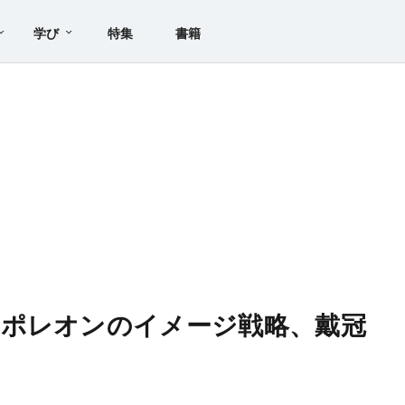
学び
特集
書籍
ナポレオンのイメージ戦略、戴冠
は