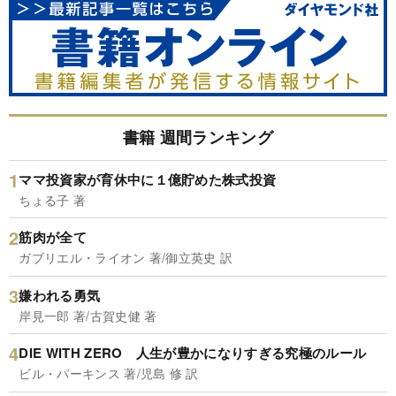
書籍 週間ランキング
ママ投資家が育休中に１億貯めた株式投資
ちょる子 著
筋肉が全て
ガブリエル・ライオン 著/御立英史 訳
嫌われる勇気
岸見一郎 著/古賀史健 著
DIE WITH ZERO 人生が豊かになりすぎる究極のルール
ビル・パーキンス 著/児島 修 訳