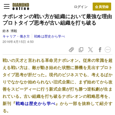
ログイン
ナポレオンの戦い方が組織において最強な理由
プロトタイプ思考が古い組織を打ち破る
鈴木 博毅
キャリア・働き方
戦略は歴史から学べ
2016年4月15日 4:50
戦いの天才と言われる革命児ナポレオン。従来の常識を超
える戦い方は、敵が動き始めた状態に勝機を見出すプロト
タイプ思考が肝だった。現代のビジネスでも、考えるばか
りでなかなか始められない旧式企業に、まず始めてから改
善をスピーディーに行う新式企業が打ち勝つ逆転劇が生ま
れている。古い組織を打ち破るナポレオンの戦略思考を、
新刊『
戦略は歴史から学べ
』から一部を抜粋して紹介す
る。