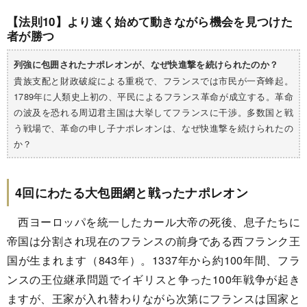
【法則10】より速く始めて動きながら機会を見つけた
者が勝つ
列強に包囲されたナポレオンが、なぜ快進撃を続けられたのか？
貴族支配と財政破綻による重税で、フランスでは市民が一斉蜂起。
1789年に人類史上初の、平民によるフランス革命が成立する。革命
の波及を恐れる周辺君主国は大挙してフランスに干渉。多数国と戦
う戦場で、革命の申し子ナポレオンは、なぜ快進撃を続けられたの
か？
4回にわたる大包囲網と戦ったナポレオン
西ヨーロッパを統一したカール大帝の死後、息子たちに
帝国は分割され現在のフランスの前身である西フランク王
国が生まれます（843年）。1337年から約100年間、フラ
ンスの王位継承問題でイギリスと争った100年戦争が起き
ますが、王家が入れ替わりながら次第にフランスは国家と