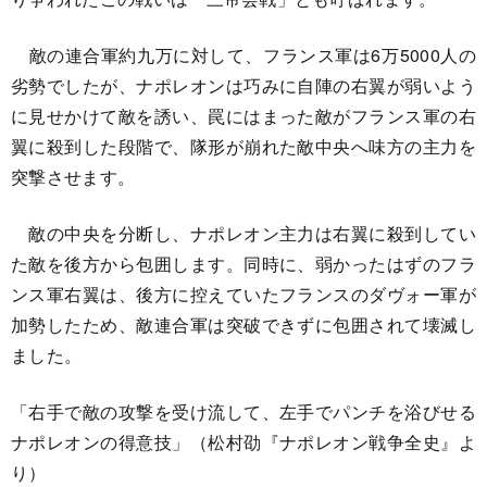
敵の連合軍約九万に対して、フランス軍は6万5000人の
劣勢でしたが、ナポレオンは巧みに自陣の右翼が弱いよう
に見せかけて敵を誘い、罠にはまった敵がフランス軍の右
翼に殺到した段階で、隊形が崩れた敵中央へ味方の主力を
突撃させます。
敵の中央を分断し、ナポレオン主力は右翼に殺到してい
た敵を後方から包囲します。同時に、弱かったはずのフラ
ンス軍右翼は、後方に控えていたフランスのダヴォー軍が
加勢したため、敵連合軍は突破できずに包囲されて壊滅し
ました。
「右手で敵の攻撃を受け流して、左手でパンチを浴びせる
ナポレオンの得意技」（松村劭『ナポレオン戦争全史』よ
り）