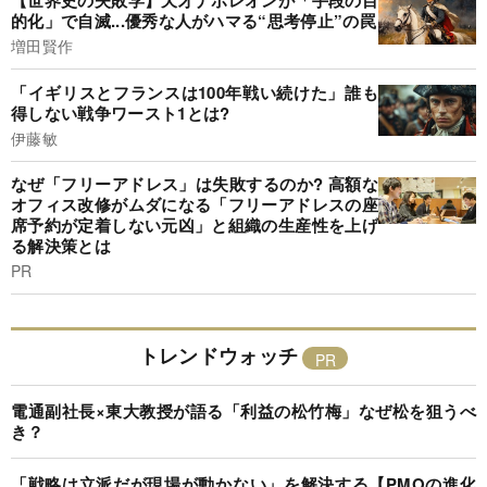
【世界史の失敗学】天才ナポレオンが「手段の目
的化」で自滅...優秀な人がハマる“思考停止”の罠
増田賢作
「イギリスとフランスは100年戦い続けた」誰も
得しない戦争ワースト1とは?
伊藤敏
なぜ「フリーアドレス」は失敗するのか? 高額な
オフィス改修がムダになる「フリーアドレスの座
席予約が定着しない元凶」と組織の生産性を上げ
る解決策とは
PR
トレンドウォッチ
電通副社長×東大教授が語る「利益の松竹梅」なぜ松を狙うべ
き？
「戦略は立派だが現場が動かない」を解決する【PMOの進化