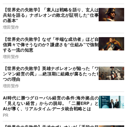
【世界史の失敗学】「素人は戦略を語り、玄人は
兵站を語る」ナポレオンの敗北が証明した“仕事
の基本”
増田賢作
【世界史の失敗学】なぜ「半端な成功者」ほど自
信満々で偉そうなのか? 謙虚さを“仕組み”で強制
する一流の知恵
増田賢作
【世界史の失敗学】英雄ナポレオンが陥った「ワ
ンマン経営の罠」...絶頂期に組織が腐るたった1
つの理由
増田賢作
AI時代に勝つグローバル経営の条件:海外拠点の
「見えない経営」からの脱却。「二層ERP」と
AIが導く、リアルタイム·データ統合戦略とは
PR