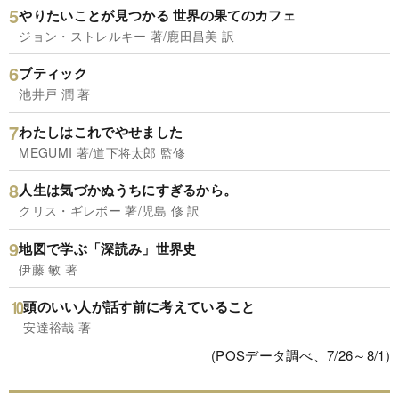
やりたいことが見つかる 世界の果てのカフェ
ジョン・ストレルキー 著/鹿田昌美 訳
ブティック
池井戸 潤 著
わたしはこれでやせました
MEGUMI 著/道下将太郎 監修
人生は気づかぬうちにすぎるから。
クリス・ギレボー 著/児島 修 訳
地図で学ぶ「深読み」世界史
伊藤 敏 著
頭のいい人が話す前に考えていること
安達裕哉 著
(POSデータ調べ、7/26～8/1)