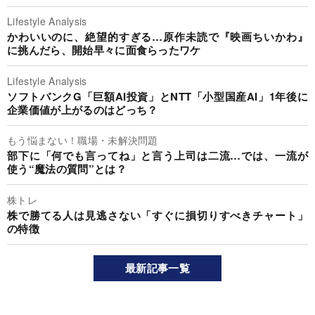
Lifestyle Analysis
かわいいのに、絶望的すぎる…原作未読で『映画ちいかわ』
に挑んだら、開始早々に面食らったワケ
Lifestyle Analysis
ソフトバンクG「巨額AI投資」とNTT「小型国産AI」1年後に
企業価値が上がるのはどっち？
もう悩まない！職場・未解決問題
部下に「何でも言ってね」と言う上司は二流…では、一流が
使う“魔法の質問”とは？
株トレ
株で勝てる人は見逃さない「すぐに損切りすべきチャート」
の特徴
最新記事一覧