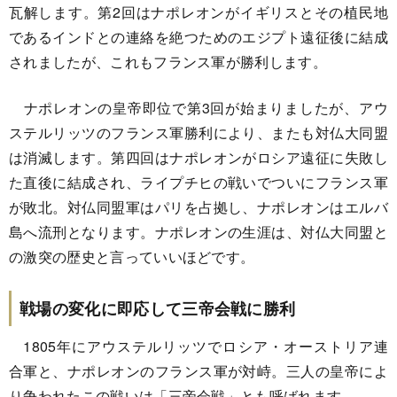
瓦解します。第2回はナポレオンがイギリスとその植民地
であるインドとの連絡を絶つためのエジプト遠征後に結成
されましたが、これもフランス軍が勝利します。
ナポレオンの皇帝即位で第3回が始まりましたが、アウ
ステルリッツのフランス軍勝利により、またも対仏大同盟
は消滅します。第四回はナポレオンがロシア遠征に失敗し
た直後に結成され、ライプチヒの戦いでついにフランス軍
が敗北。対仏同盟軍はパリを占拠し、ナポレオンはエルバ
島へ流刑となります。ナポレオンの生涯は、対仏大同盟と
の激突の歴史と言っていいほどです。
戦場の変化に即応して三帝会戦に勝利
1805年にアウステルリッツでロシア・オーストリア連
合軍と、ナポレオンのフランス軍が対峙。三人の皇帝によ
り争われたこの戦いは「三帝会戦」とも呼ばれます。