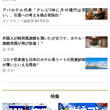
アパホテル代表「テレビCMに月10億円は安
い」、引退への考えを独占初告白
ダイヤモンド編集部,柳澤里佳
外国人が純和風旅館を買いたがるワケ、ホテル・
旅館売買が再び加速！
辻 右資
コロナ収束後も日本のホテル系リートの投資妙味
が薄いといえる理由
関 大介
特集