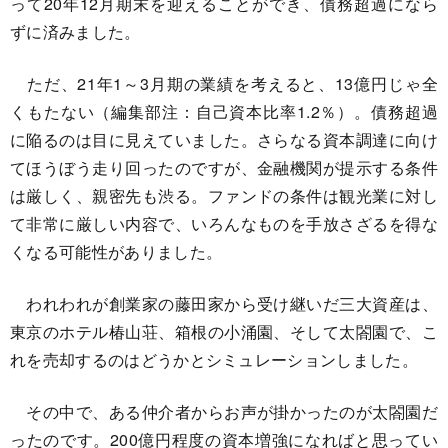
って20年12月期末を迎えることができ、債務超過になら
ずに済みました。
ただ、21年1～3月期の業績を考えると、13億円じゃ全
くもたない（編集部注：自己資本比率1.2％）。債務超過
に陥るのは目に見えていました。さらなる資本調達に向け
てほうぼう走り回ったのですが、金融機関が提示する条件
は厳しく、親密先も渋る。ファンドの条件は観光業に対し
て非常に厳しい内容で、いろんなものを手放さざるを得な
くなる可能性がありました。
われわれが創業家の藤田家から受け継いだ三大資産は、
東京のホテル椿山荘、箱根の小涌園、そして太閤園で、こ
れを売却するのはどうかとシミュレーションしました。
その中で、ある仲介者からお声が掛かったのが太閤園だ
ったのです。200億円程度の資本増強になればと思ってい