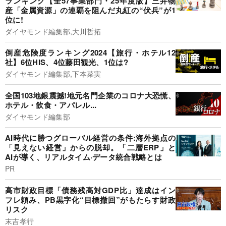
ランキング【全57事業部門・25年度版】三井物
産「金属資源」の連覇を阻んだ丸紅の“伏兵”が1
位に!
ダイヤモンド編集部,大川哲拓
倒産危険度ランキング2024【旅行・ホテル12
社】6位HIS、4位藤田観光、1位は?
ダイヤモンド編集部,下本菜実
全国103地銀震撼!地元名門企業のコロナ大恐慌、
ホテル・飲食・アパレル...
ダイヤモンド編集部
AI時代に勝つグローバル経営の条件:海外拠点の
「見えない経営」からの脱却。「二層ERP」と
AIが導く、リアルタイム·データ統合戦略とは
PR
高市財政目標「債務残高対GDP比」達成はイン
フレ頼み、PB黒字化“目標撤回”がもたらす財政
リスク
末吉孝行