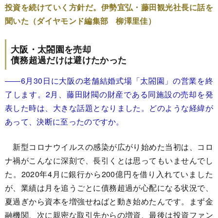
投資を続けていく方針だ。伊勢宜弘・藤田観光社長に話を
聞いた（ダイヤモンド編集部 柳澤里佳）
大阪・太閤園を売却
債務超過だけは避けたかった
――6月30日に大阪の老舗結婚式場「太閤園」の営業を終
了します。2月、藤田財閥の財産である同施設の売却を発
表した時は、大きな話題となりました。どのような経緯が
あって、決断に至ったのですか。
新型コロナウイルスの感染が広がり始めた当初は、コロ
ナ禍がこんなに深刻で、長引くとは思ってもいませんでし
た。2020年4月に銀行から200億円を借り入れていました
が、業績は月を追うごとに債務超過が心配になる状況で、
夏過ぎから資本を増強せねばと動き始めたんです。まず金
融機関、次に親密な取引先からの増資、最後は投資ファン