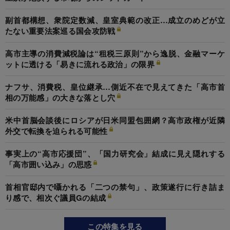
副首都構想、衆院定数減、皇室典範の改正…成立のめどが立
たない重要法案巡る国会攻防戦
高市主導の消費減税論は“租税三原則”から逸脱、金融マーケ
ットに透ける「易きに流れる政治」の限界
ナフサ、消費税、皇位継承…側近不在で見えてきた「高市首
相の万能感」の大きな落とし穴
米中首脳会談後にロシアが日米同盟包囲網？高市政権が近隣
外交で転換を迫られる可能性
事実上の“高市応援団”、「国力研究会」結成に見え隠れする
「高市囲い込み」の思惑
首相官邸内で囁かれる「二つの禁句」、政策遂行に行き詰ま
り感で、相次ぐ議員Gの結成
この特集を見る