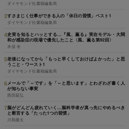
ダイヤモンド社書籍編集局
すさまじく仕事ができる人の「休日の習慣」ベスト1
ダイヤモンド社書籍編集局
史実を知るとハッとする…『風、薫る』実在モデル・大関
和が感染症の現場で優先したこと〈風、薫る第92回〉
木俣 冬
老後になってから「もっと早くしておけばよかった」と思
うこと・ワースト1
ダイヤモンド社書籍編集局
メールで「～です」を「～と思います」とわざわざ書く人
が知らない事実
西田延弘
脳がどんどん疲れていく…脳科学者が真っ先にやめるべき
と断言する「たった1つの習慣」
川島隆太