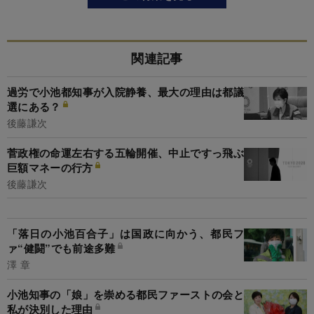
関連記事
過労で小池都知事が入院静養、最大の理由は都議
選にある？
後藤謙次
菅政権の命運左右する五輪開催、中止ですっ飛ぶ
巨額マネーの行方
後藤謙次
「落日の小池百合子」は国政に向かう、都民フ
ァ“健闘”でも前途多難
澤 章
小池知事の「娘」を崇める都民ファーストの会と
私が決別した理由