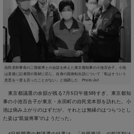
自民党幹事長の二階俊博との会談を終えた東京都知事の小池百合子。小池
は直後に記者団の取材に応じ、自身の国政転出説について「私はそういう
意思を一度も言ったことがない」と強調した Photo:JIJI
東京都議選の余韻が残る7月5日午後5時すぎ、東京都知
事の小池百合子が東京・永田町の自民党本部を訪れた。小
池は病み上がりのはずだが、それとは無縁のはつらつとし
た姿は“凱旋将軍”のようだった。
4日投開票の都議選の結果は、「自民復活」の前評判は