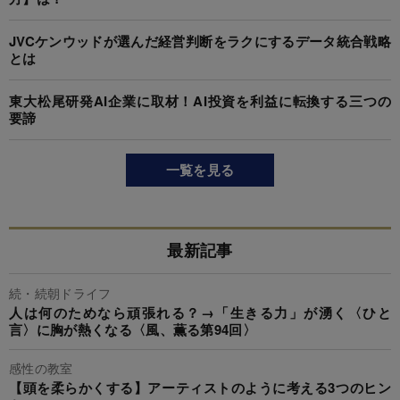
JVCケンウッドが選んだ経営判断をラクにするデータ統合戦略
とは
東大松尾研発AI企業に取材！AI投資を利益に転換する三つの
要諦
一覧を見る
最新記事
続・続朝ドライフ
人は何のためなら頑張れる？→「生きる力」が湧く〈ひと
言〉に胸が熱くなる〈風、薫る第94回〉
感性の教室
【頭を柔らかくする】アーティストのように考える3つのヒン