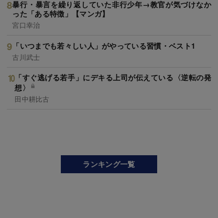
暴行・暴言を繰り返していた非行少年→教官が気づけなか
った「ある特徴」【マンガ】
宮口幸治
「いつまでも若々しい人」がやっている習慣・ベスト1
古川武士
「すぐ逃げる若手」にデキる上司が伝えている〈逆転の発
想〉
田中耕比古
ランキング一覧