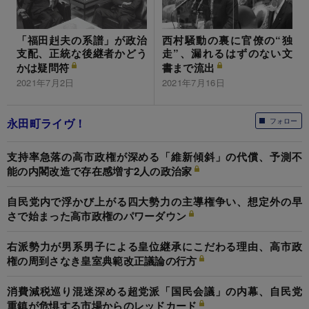
「福田赳夫の系譜」が政治
西村騒動の裏に官僚の“独
支配、正統な後継者かどう
走”、漏れるはずのない文
かは疑問符
書まで流出
2021年7月2日
2021年7月16日
永田町ライヴ！
フォロー
支持率急落の高市政権が深める「維新傾斜」の代償、予測不
能の内閣改造で存在感増す2人の政治家
自民党内で浮かび上がる四大勢力の主導権争い、想定外の早
さで始まった高市政権のパワーダウン
右派勢力が男系男子による皇位継承にこだわる理由、高市政
権の周到さなき皇室典範改正議論の行方
消費減税巡り混迷深める超党派「国民会議」の内幕、自民党
重鎮が危惧する市場からのレッドカード