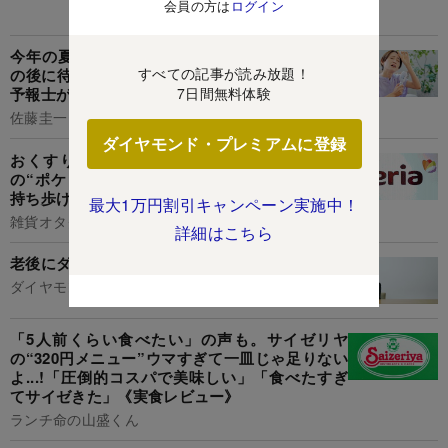
会員の方は
ログイン
あなたにおすすめ
今年の夏は普通じゃない...「40°C以上の酷暑」
すべての記事が読み放題！
の後に待ち受ける〈もう1つの脅威〉とは【気象
7日間無料体験
予報士が警鐘】
佐藤圭一
ダイヤモンド・プレミアムに登録
おくすり手帳と診察券24枚がスッキリ!セリア
の“ポケットたくさん収納ケース”病院の書類も
持ち歩けて便利《購入レビュー》
最大1万円割引キャンペーン実施中！
雑貨オタクの河合さん
詳細はこちら
老後にダントツで後悔すること・ワースト1
ダイヤモンド社書籍編集局
「5人前くらい食べたい」の声も。サイゼリヤ
の“320円メニュー”ウマすぎて一皿じゃ足りない
よ...!「圧倒的コスパで美味しい」「食べたすぎ
てサイゼきた」《実食レビュー》
ランチ命の山盛くん