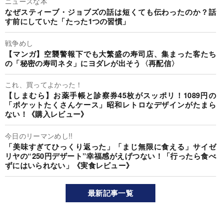
ニュースな本
なぜスティーブ・ジョブズの話は短くても伝わったのか？話
す前にしていた「たった1つの習慣」
戦争めし
【マンガ】空襲警報下でも大繁盛の寿司店、集まった客たち
の「秘密の寿司ネタ」にヨダレが出そう〈再配信〉
これ、買ってよかった！
【しまむら】お薬手帳と診察券45枚がスッポリ！1089円の
「ポケットたくさんケース」昭和レトロなデザインがたまら
ない！《購入レビュー》
今日のリーマンめし!!
「美味すぎてひっくり返った」「まじ無限に食える」サイゼ
リヤの“250円デザート”幸福感がえげつない！「行ったら食べ
ずにはいられない」《実食レビュー》
最新記事一覧