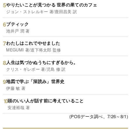
やりたいことが見つかる 世界の果てのカフェ
ジョン・ストレルキー 著/鹿田昌美 訳
ブティック
池井戸 潤 著
わたしはこれでやせました
MEGUMI 著/道下将太郎 監修
人生は気づかぬうちにすぎるから。
クリス・ギレボー 著/児島 修 訳
地図で学ぶ「深読み」世界史
伊藤 敏 著
頭のいい人が話す前に考えていること
安達裕哉 著
(POSデータ調べ、7/26～8/1)