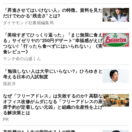
「昇進させてはいけない人」の特徴。資料を見た
だけでわかる“残念さ”とは?
ダイヤモンド社書籍編集局
「美味すぎてひっくり返った」「まじ無限に食え
る」サイゼリヤの“250円デザート”幸福感がえげ
つない!「行ったら食べずにはいられない」《実
食レビュー》
ランチ命の山盛くん
「勉強しない人は大学にいらない?」ひろゆきと
考える日本の入試制度
孫辰洋
なぜ「フリーアドレス」は失敗するのか? 高額な
オフィス改修がムダになる「フリーアドレスの座
席予約が定着しない元凶」と組織の生産性を上げ
る解決策とは
PR
高学歴でも人生で苦労する人の特徴