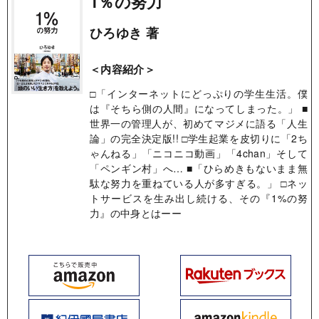
1％の努力
ひろゆき 著
＜内容紹介＞
□「インターネットにどっぷりの学生生活。僕
は『そちら側の人間』になってしまった。」 ■
世界一の管理人が、初めてマジメに語る「人生
論」の完全決定版!! □学生起業を皮切りに「2ち
ゃんねる」「ニコニコ動画」「4chan」そして
「ペンギン村」へ… ■「ひらめきもないまま無
駄な努力を重ねている人が多すぎる。」 □ネッ
トサービスを生み出し続ける、その『1%の努
力』の中身とはーー