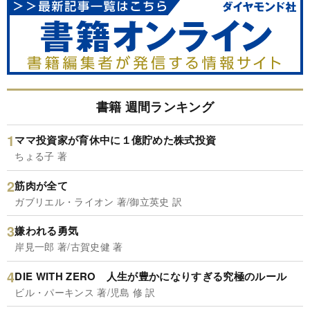
書籍 週間ランキング
ママ投資家が育休中に１億貯めた株式投資
ちょる子 著
筋肉が全て
ガブリエル・ライオン 著/御立英史 訳
嫌われる勇気
岸見一郎 著/古賀史健 著
DIE WITH ZERO 人生が豊かになりすぎる究極のルール
ビル・パーキンス 著/児島 修 訳