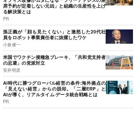
オフィス改修がムダになる「フリーアドレスの座
席予約が定着しない元凶」と組織の生産性を上げ
る解決策とは
PR
孫正義が「顔も見たくない」と激怒した20代社
員をロボット事業責任者に抜擢したワケ
小倉健一
米国でワクチン接種急ブレーキ、「共和党支持者
の忌避」の党派対立
安井明彦
AI時代に勝つグローバル経営の条件:海外拠点の
「見えない経営」からの脱却。「二層ERP」と
AIが導く、リアルタイム·データ統合戦略とは
PR