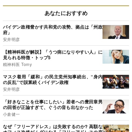
あなたにおすすめ
バイデン政権脅かす共和党の攻勢、拠点は「州政
府」
安井明彦
【精神科医が解説】「うつ病になりやすい人」に
見られる特徴・トップ5
精神科医 Tomy
マスク着用「緩和」の民主党州知事続出、“身内
の反乱”で誤算続くバイデン政権
安井明彦
「好きなことを仕事にしたい」若者への豊田章男
の回答が正論すぎて、ぐうの音も出なかった
小倉健一
なぜ「フリーアドレス」は失敗するのか? 高額な