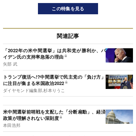
この特集を見る
関連記事
「2022年の米中間選挙」は共和党が勝利か、バ
イデン氏の支持率急落の理由
矢部 武
トランプ復活へ!?中間選挙で民主党の「負け方」
に注目が集まる米国政治2022
ダイヤモンド編集部,杉本りうこ
米中間選挙前哨戦を支配した「分断扇動」、経済
政策が理解されない深刻度
本田浩邦