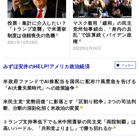
投票・集計に介入したい？
マスク着用「緩和」の民主
「トランプ逆襲」で米選挙
党州知事続出、“身内の反
乱”で誤算続くバイデン政
制度は信頼喪失の危機
権
2021年12月28日
2022年2月24日
みずほ安井のHELP!アメリカ政治経済
フォロー
米政府ファンドでAI株配当を国民に配布!?風雲急を告げる
「AI大量失業時代」への政策論争
米民主党“党勢回復”に影落とす「区割り戦争」2つの司法判
断、分断の深刻化招く米政治の変質
トランプ支持率低下でも米中間選挙の民主党「両院制覇」は
高いハードル、「共和党よりまし」で勝ち切れるか