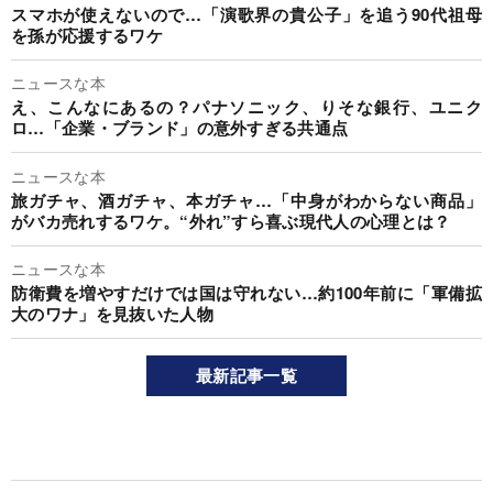
スマホが使えないので…「演歌界の貴公子」を追う90代祖母
を孫が応援するワケ
ニュースな本
え、こんなにあるの？パナソニック、りそな銀行、ユニク
ロ…「企業・ブランド」の意外すぎる共通点
ニュースな本
旅ガチャ、酒ガチャ、本ガチャ…「中身がわからない商品」
がバカ売れするワケ。“外れ”すら喜ぶ現代人の心理とは？
ニュースな本
防衛費を増やすだけでは国は守れない…約100年前に「軍備拡
大のワナ」を見抜いた人物
最新記事一覧