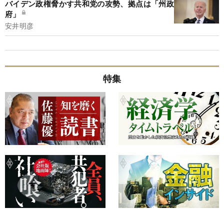
バイデン政権脅かす共和党の攻勢、拠点は「州政
府」
安井明彦
特集