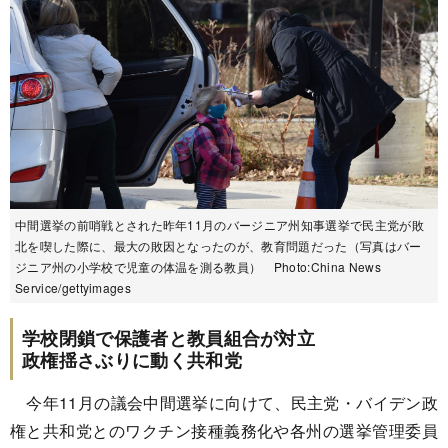
中間選挙の前哨戦とされた昨年11月のバージニア州知事選挙で民主党が敗
北を喫した際に、最大の敗因となったのが、教育問題だった（写真はバー
ジニア州の小学校で児童の体温を測る教員） Photo:China News
Service/gettyimages
学校閉鎖で保護者と教員組合が対立
政権揺さぶりに動く共和党
今年11月の議会中間選挙に向けて、民主党・バイデン政
権と共和党とのワクチン接種義務化や各州の選挙管理委員