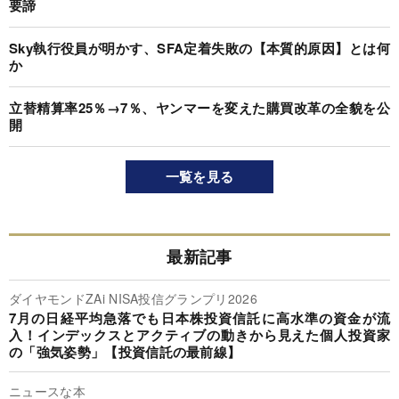
要諦
Sky執行役員が明かす、SFA定着失敗の【本質的原因】とは何
か
立替精算率25％→7％、ヤンマーを変えた購買改革の全貌を公
開
一覧を見る
最新記事
ダイヤモンドZAi NISA投信グランプリ2026
7月の日経平均急落でも日本株投資信託に高水準の資金が流
入！インデックスとアクティブの動きから見えた個人投資家
の「強気姿勢」【投資信託の最前線】
ニュースな本