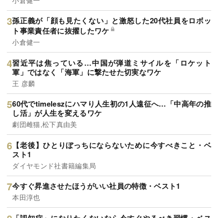
孫正義が「顔も見たくない」と激怒した20代社員をロボッ
ト事業責任者に抜擢したワケ
小倉健一
習近平は焦っている…中国が弾道ミサイルを「ロケット
軍」ではなく「海軍」に撃たせた切実なワケ
王 彦麟
60代でtimeleszにハマり人生初の1人遠征へ…「中高年の推
し活」が人生を変えるワケ
劇団雌猫,松下真由美
【老後】ひとりぼっちにならないために今すべきこと・ベ
スト1
ダイヤモンド社書籍編集局
今すぐ昇進させたほうがいい社員の特徴・ベスト1
本田淳也
「認知症」になりたくないなら今すぐやるべき習慣・ベス