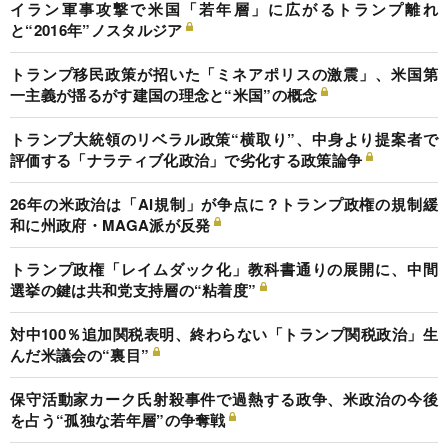
イラン軍事攻撃で米国「若年層」に広がるトランプ離れ
と“2016年”ノスタルジア
トランプ移民政策が招いた「ミネアポリスの激震」、米国第
一主義が揺るがす建国の理念と“米国”の概念
トランプ大統領のリベラル政策“横取り”、中身より提案者で
評価する「ナラティブ化政治」で劣化する政策論争
26年の米政治は「AI規制」が争点に？トランプ政権の規制緩
和に州政府・MAGA派が反発
トランプ政権「レイムダック化」教科書通りの展開に、中間
選挙の鍵は共和党支持層の“粘着度”
対中100％追加関税表明、終わらない「トランプ関税政治」生
んだ米議会の“裏目”
保守活動家カーク氏射殺事件で過熱する政争、米政治の今後
を占う“孤独な若年層”の争奪戦