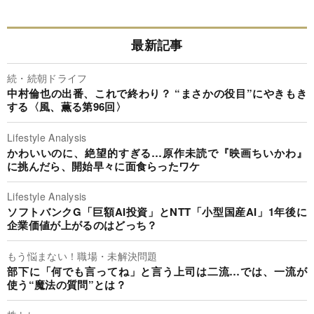
最新記事
続・続朝ドライフ
中村倫也の出番、これで終わり？ “まさかの役目”にやきもき
する〈風、薫る第96回〉
Lifestyle Analysis
かわいいのに、絶望的すぎる…原作未読で『映画ちいかわ』
に挑んだら、開始早々に面食らったワケ
Lifestyle Analysis
ソフトバンクG「巨額AI投資」とNTT「小型国産AI」1年後に
企業価値が上がるのはどっち？
もう悩まない！職場・未解決問題
部下に「何でも言ってね」と言う上司は二流…では、一流が
使う“魔法の質問”とは？