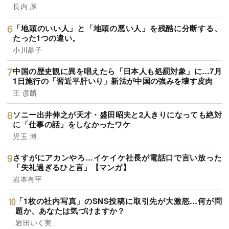
長内 厚
「地頭のいい人」と「地頭の悪い人」を残酷に分断する、
たった1つの違い。
小川晶子
中国の歴史観に異を唱えたら「日本人も処罰対象」に…7月
1日施行の「習近平肝いり」新法が中国の強みを壊す皮肉
王 彦麟
ソニー出井伸之が天才・盛田昭夫と2人きりになっても絶対
に「仕事の話」をしなかったワケ
児玉 博
さすがにアカンやろ…イケイケ社長が電話口で言い放った
「失礼過ぎるひと言」【マンガ】
岩本有平
「1枚の社内写真」のSNS投稿に取引先が大激怒…何が問
題か、あなたは気づけますか？
岩田いく実