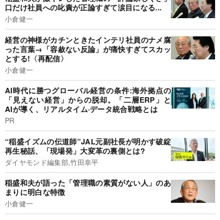
口だけ社員への叱責が正論すぎて涙目になる...
小倉健一
経営の神様がカチンときたインテリ社員のナメ腐
った言葉→「容赦ない反論」が痛快すぎてスカッ
とする!〈再配信〉
小倉健一
AI時代に勝つグローバル経営の条件:海外拠点の
「見えない経営」からの脱却。「二層ERP」と
AIが導く、リアルタイム·データ統合戦略とは
PR
“稲盛イズムの伝道師”JAL元副社長が明かす破綻
再生秘話、「現場発」大変革の裏側とは?
ダイヤモンド編集部,竹田幸平
稲盛和夫が語った「管理職の素質がない人」のあ
まりに明白な特徴
小倉健一