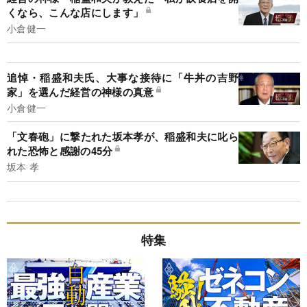
くなら、こんな店にします」
小倉健一
追悼・稲盛和夫氏、大事な接待に「牛丼の吉野
家」を選んだ経営の神様の真意
小倉健一
「文春砲」に撃たれた坂本孝が、稲盛和夫に叱ら
れた恐怖と感謝の45分
坂本 孝
特集