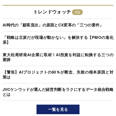
トレンドウォッチ
AI時代の「顧客流出」の原因とCX変革の「三つの要件」
「戦略は立派だが現場が動かない」を解決する【PMOの進化
系】
東大松尾研発AI企業に取材！AI投資を利益に転換する三つの
要諦
【警告】AIプロジェクトの60％が断念、失敗の根本原因と対
策は
JVCケンウッドが選んだ経営判断をラクにするデータ統合戦略
とは
一覧を見る