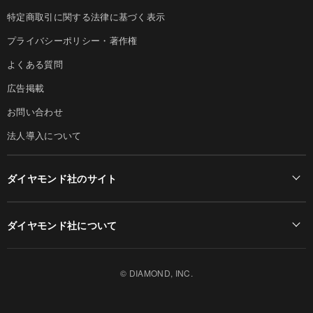
特定商取引に関する法律に基づく表示
プライバシーポリシー・著作権
よくある質問
広告掲載
お問い合わせ
法人導入について
ダイヤモンド社のサイト
Diamond Online(English)
ダイヤモンド社について
週刊ダイヤモンド
ダイヤモンド社TOP
DIAMONDハーバード・ビジネス・レビュー
© DIAMOND, INC.
会社概要
ダイヤモンドZAi（デジタル版）
採用情報
書籍オンライン