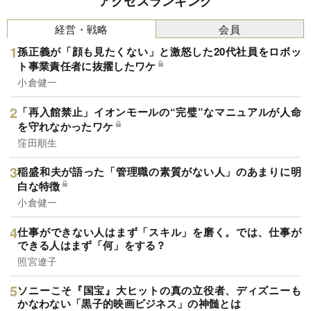
アクセスランキング
経営・戦略
会員
孫正義が「顔も見たくない」と激怒した20代社員をロボッ
ト事業責任者に抜擢したワケ
小倉健一
「再入館禁止」イオンモールの“完璧”なマニュアルが人命
を守れなかったワケ
窪田順生
稲盛和夫が語った「管理職の素質がない人」のあまりに明
白な特徴
小倉健一
仕事ができない人はまず「スキル」を磨く。では、仕事が
できる人はまず「何」をする？
照宮遼子
ソニーこそ『国宝』大ヒットの真の立役者、ディズニーも
かなわない「黒子的映画ビジネス」の神髄とは