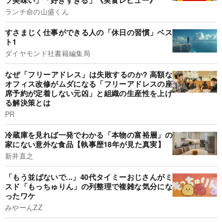
ランチ命の山盛くん
すさまじく仕事ができる人の「休日の習慣」ベス
ト1
ダイヤモンド社書籍編集局
なぜ「フリーアドレス」は失敗するのか? 高額な
オフィス改修がムダになる「フリーアドレスの座
席予約が定着しない元凶」と組織の生産性を上げ
る解決策とは
PR
冷蔵庫を見れば一発でわかる「本物の富裕層」の
家にない意外な食品【執事歴18年が見た真実】
新井直之
「もう並ばないで...」40代タイミーおじさんがミ
スド「もっちゅりん」の列整理で複雑な気分にな
ったワケ
みやーんZZ