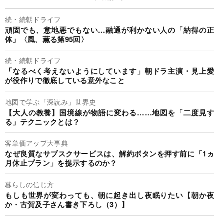
続・続朝ドライフ
頑固でも、意地悪でもない…融通が利かない人の「納得の正
体」〈風、薫る第95回〉
続・続朝ドライフ
「なるべく考えないようにしています」朝ドラ主演・見上愛
が役作りで徹底している意外なこと
地図で学ぶ「深読み」世界史
【大人の教養】国境線が物語に変わる……地図を「二度見す
る」テクニックとは？
客単価アップ大事典
なぜ良質なサブスクサービスは、解約ボタンを押す前に「1ヵ
月休止プラン」を提示するのか？
暮らしの信じ方
もしも世界が変わっても、朝に起き出し夜眠りたい【朝か夜
か・古賀及子さん書き下ろし（3）】