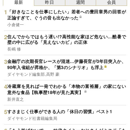
最新
昨日
週間
会員
「好きなことを仕事にしたい」若者への豊田章男の回答が
正論すぎて、ぐうの音も出なかった
小倉健一
住んでからではもう遅い!?高性能な家ほど危ない…酷暑で
壁の中に広がる「見えないカビ」の正体
長嶋 修
金融庁の次期長官レースが混迷…伊藤長官が3年目突入か、
90年入省組が昇格か、「第3のシナリオ」も浮上
ダイヤモンド編集部,高野 豪
冷蔵庫を見れば一発でわかる「本物の富裕層」の家にない
意外な食品【執事歴18年が見た真実】
新井直之
すさまじく仕事ができる人の「休日の習慣」ベスト1
ダイヤモンド社書籍編集局