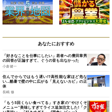
あなたにおすすめ
「好きなことを仕事にしたい」若者への豊田章男
の回答が正論すぎて、ぐうの音も出なかった
小倉健一
住んでからではもう遅い!?高性能な家ほど危な
い...酷暑で壁の中に広がる「見えないカビ」の正
体
長嶋 修
「もう5回くらい食べてる」すき家の“やけくそ
メニュー”美味しすぎてライス追加注文した!「ク
ソ美味い」「好きすぎる」《実食レビュー》