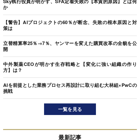
Sky執行役員が明かす、SFA定着失敗の【本質的原因】とは何
か
【警告】AIプロジェクトの60％が断念、失敗の根本原因と対
策は
立替精算率25％→7％、ヤンマーを変えた購買改革の全貌を公
開
中外製薬CEOが明かす生存戦略と【変化に強い組織の作り
方】は？
AIを前提とした業務プロセス再設計に取り組む大林組×PwCの
挑戦
一覧を見る
最新記事