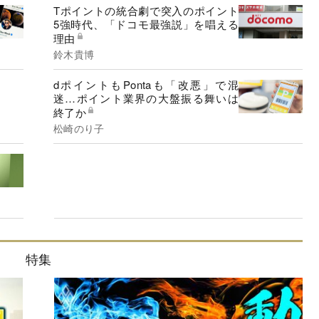
Tポイントの統合劇で突入のポイント
5強時代、「ドコモ最強説」を唱える
理由
鈴木貴博
dポイントもPontaも「改悪」で混
迷…ポイント業界の大盤振る舞いは
終了か
松崎のり子
特集