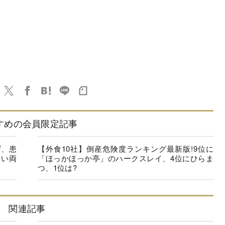
すめの会員限定記事
げ、患
【外食10社】倒産危険度ランキング最新版!9位に
しい両
「ほっかほっか亭」のハークスレイ、4位にひらま
つ、1位は?
関連記事