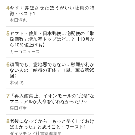
今すぐ昇進させたほうがいい社員の特
徴・ベスト1
本田淳也
ヤマト・佐川・日本郵便…宅配便の「取
扱個数」増加率トップはどこ？【10月か
ら10％値上げも】
カーゴニュース
頑固でも、意地悪でもない…融通が利か
ない人の「納得の正体」〈風、薫る第95
回〉
木俣 冬
「再入館禁止」イオンモールの“完璧”な
マニュアルが人命を守れなかったワケ
窪田順生
老後になってから「もっと早くしておけ
ばよかった」と思うこと・ワースト1
ダイヤモンド社書籍編集局