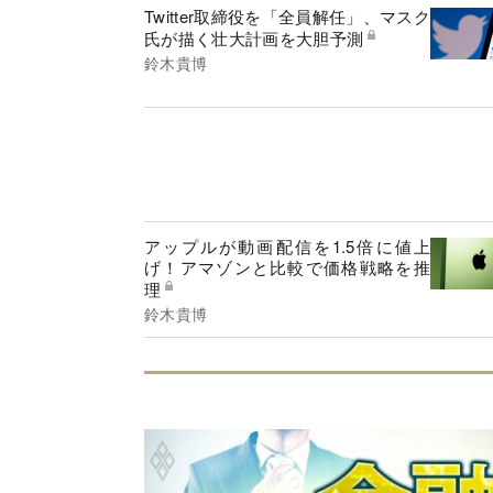
Twitter取締役を「全員解任」、マスク
氏が描く壮大計画を大胆予測
鈴木貴博
アップルが動画配信を1.5倍に値上
げ！アマゾンと比較で価格戦略を推
理
鈴木貴博