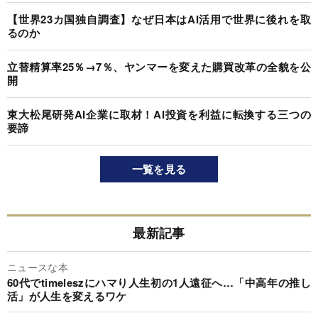
【世界23カ国独自調査】なぜ日本はAI活用で世界に後れを取
るのか
立替精算率25％→7％、ヤンマーを変えた購買改革の全貌を公
開
東大松尾研発AI企業に取材！AI投資を利益に転換する三つの
要諦
一覧を見る
最新記事
ニュースな本
60代でtimeleszにハマり人生初の1人遠征へ…「中高年の推し
活」が人生を変えるワケ