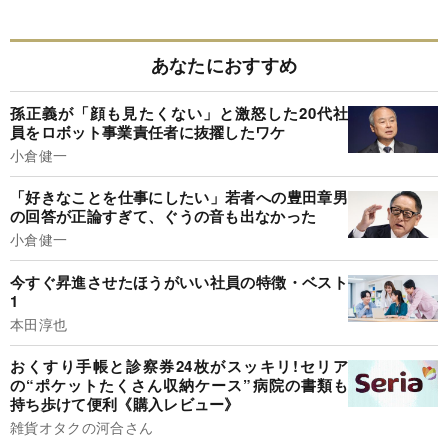
あなたにおすすめ
孫正義が「顔も見たくない」と激怒した20代社
員をロボット事業責任者に抜擢したワケ
小倉健一
「好きなことを仕事にしたい」若者への豊田章男
の回答が正論すぎて、ぐうの音も出なかった
小倉健一
今すぐ昇進させたほうがいい社員の特徴・ベスト
1
本田淳也
おくすり手帳と診察券24枚がスッキリ!セリア
の“ポケットたくさん収納ケース”病院の書類も
持ち歩けて便利《購入レビュー》
雑貨オタクの河合さん