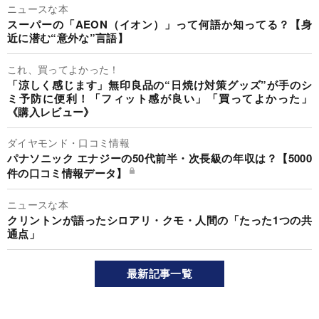
ニュースな本
スーパーの「AEON（イオン）」って何語か知ってる？【身
近に潜む“意外な”言語】
これ、買ってよかった！
「涼しく感じます」無印良品の“日焼け対策グッズ”が手のシ
ミ予防に便利！「フィット感が良い」「買ってよかった」
《購入レビュー》
ダイヤモンド・口コミ情報
パナソニック エナジーの50代前半・次長級の年収は？【5000
件の口コミ情報データ】
ニュースな本
クリントンが語ったシロアリ・クモ・人間の「たった1つの共
通点」
最新記事一覧