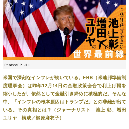
Photo:AFP=JIJI
米国で深刻なインフレが続いている。FRB（米連邦準備制
度理事会）は昨年12月14日の金融政策会合で利上げ幅を
縮小したが、依然として金融引き締めに積極的だ。そんな
中、「インフレの根本原因はトランプだ」との非難が出て
いる。その真相とは？（ジャーナリスト 池上 彰、増田
ユリヤ 構成／梶原麻衣子）