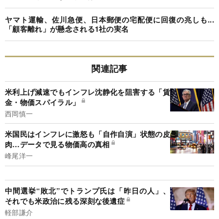
ヤマト運輸、佐川急便、日本郵便の宅配便に回復の兆しも...
「顧客離れ」が懸念される1社の実名
関連記事
米利上げ減速でもインフレ沈静化を阻害する「賃
金・物価スパイラル」
西岡慎一
米国民はインフレに激怒も「自作自演」状態の皮
肉…データで見る物価高の真相
峰尾洋一
中間選挙“敗北”でトランプ氏は「昨日の人」、
それでも米政治に残る深刻な後遺症
軽部謙介