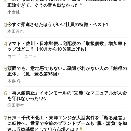
正論すぎて、ぐうの音も出なかった
小倉健一
今すぐ昇進させたほうがいい社員の特徴・ベスト1
本田淳也
ヤマト・佐川・日本郵便…宅配便の「取扱個数」増加率ト
ップはどこ？【10月から10％値上げも】
カーゴニュース
頑固でも、意地悪でもない…融通が利かない人の「納得の
正体」〈風、薫る第95回〉
木俣 冬
「再入館禁止」イオンモールの“完璧”なマニュアルが人命
を守れなかったワケ
窪田順生
日揮・千代田化工・東洋エンジが大型案件を「断る経営」
に転換へ、世界で空前のプラントブームも“脱・請負”を加
速…収益基盤として狙う市場とは？