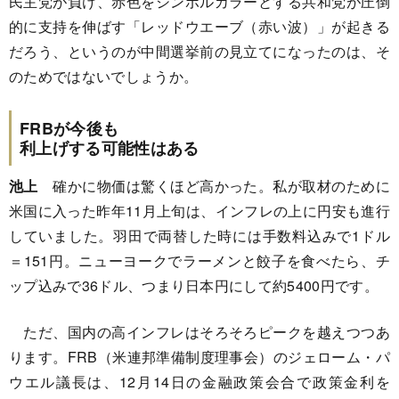
民主党が負け、赤色をシンボルカラーとする共和党が圧倒
的に支持を伸ばす「レッドウエーブ（赤い波）」が起きる
だろう、というのが中間選挙前の見立てになったのは、そ
のためではないでしょうか。
FRBが今後も
利上げする可能性はある
池上
確かに物価は驚くほど高かった。私が取材のために
米国に入った昨年11月上旬は、インフレの上に円安も進行
していました。羽田で両替した時には手数料込みで1ドル
＝151円。ニューヨークでラーメンと餃子を食べたら、チ
ップ込みで36ドル、つまり日本円にして約5400円です。
ただ、国内の高インフレはそろそろピークを越えつつあ
ります。FRB（米連邦準備制度理事会）のジェローム・パ
ウエル議長は、12月14日の金融政策会合で政策金利を