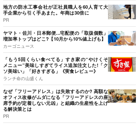
地方の防水工事会社が正社員職人を60人育て大
手企業から引く手あまた。年商は30倍に
PR
ヤマト・佐川・日本郵便...宅配便の「取扱個数」
増加率トップはどこ?【10月から10%値上げも】
カーゴニュース
「もう5回くらい食べてる」すき家の“やけくそ
メニュー”美味しすぎてライス追加注文した!「ク
ソ美味い」「好きすぎる」《実食レビュー》
ランチ命の山盛くん
なぜ「フリーアドレス」は失敗するのか? 高額な
オフィス改修がムダになる「フリーアドレスの座
席予約が定着しない元凶」と組織の生産性を上げ
る解決策とは
PR