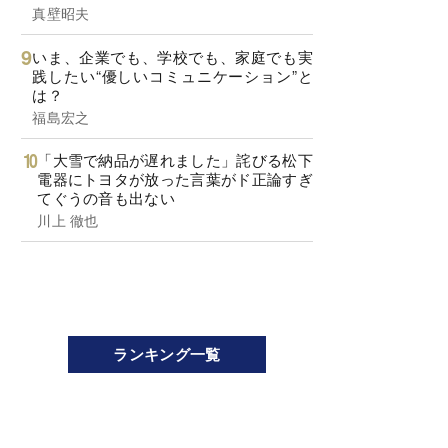
真壁昭夫
いま、企業でも、学校でも、家庭でも実
践したい“優しいコミュニケーション”と
は？
福島宏之
「大雪で納品が遅れました」詫びる松下
電器にトヨタが放った言葉がド正論すぎ
てぐうの音も出ない
川上 徹也
ランキング一覧