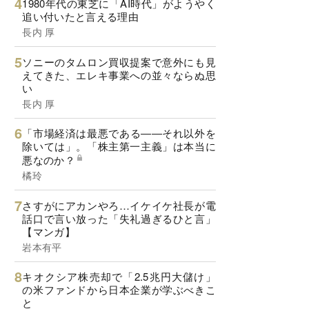
1980年代の東芝に「AI時代」がようやく
追い付いたと言える理由
長内 厚
ソニーのタムロン買収提案で意外にも見
えてきた、エレキ事業への並々ならぬ思
い
長内 厚
「市場経済は最悪である――それ以外を
除いては」。「株主第一主義」は本当に
悪なのか？
橘玲
さすがにアカンやろ…イケイケ社長が電
話口で言い放った「失礼過ぎるひと言」
【マンガ】
岩本有平
キオクシア株売却で「2.5兆円大儲け」
の米ファンドから日本企業が学ぶべきこ
と