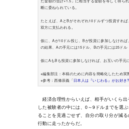
た金額の合計×1.5」に相当する金額を等しく得
断に委ねられている。
たとえば、AとBがそれぞれ10ドルずつ投資すれば、
双方に支払われる。
仮に、Aが10ドル投じ、Bが投資に参加しなければ
の結果、Aの手元には15ドル、Bの手元には25ド
仮にAもBも投資に参加しなければ、お互いの手元に
※編集部注：本稿のために内容を簡略化したため実
※参考：西條辰義「
日本人は『いじわる』がお好き?
経済合理性からいえば、相手がいくら出そ
した被験者の中には、0～9ドルまでを選
ることを見過ごせず、自分の取り分が減る
行動に走ったからだ。