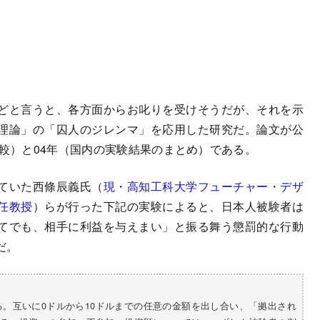
どと言うと、各方面からお叱りを受けそうだが、それを示
理論」の「囚人のジレンマ」を応用した研究だ。論文が公
比較）と04年（国内の実験結果のまとめ）である。
ていた西條辰義氏（
現・高知工科大学フューチャー・デザ
任教授
）らが行った下記の実験によると、日本人被験者は
てでも、相手に利益を与えまい」と振る舞う懲罰的な行動
だ。
る。互いに0ドルから10ドルまでの任意の金額を出し合い、「拠出され