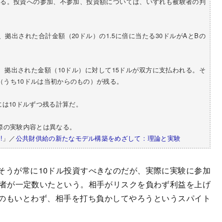
られる。投資への参加、不参加、投資額については、いずれも被験者の判
拠出された合計金額（20ドル）の1.5に倍に当たる30ドルがAとBの
、拠出された金額（10ドル）に対して15ドルが双方に支払われる。そ
ル（うち10ドルは当初からのもの）が残る。
は10ドルずつ残る計算だ。
際の実験内容とは異なる。
!
」／
公共財供給の新たなモデル構築をめざして : 理論と実験
うが常に10ドル投資すべきなのだが、実際に実験に参加
ぶ者が一定数いたという。相手がリスクを負わず利益を上げ
のもいとわず、相手を打ち負かしてやろうというスパイト