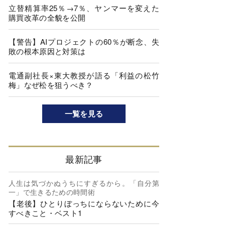
立替精算率25％→7％、ヤンマーを変えた
購買改革の全貌を公開
【警告】AIプロジェクトの60％が断念、失
敗の根本原因と対策は
電通副社長×東大教授が語る「利益の松竹
梅」なぜ松を狙うべき？
一覧を見る
最新記事
人生は気づかぬうちにすぎるから。「自分第
一」で生きるための時間術
【老後】ひとりぼっちにならないために今
すべきこと・ベスト1