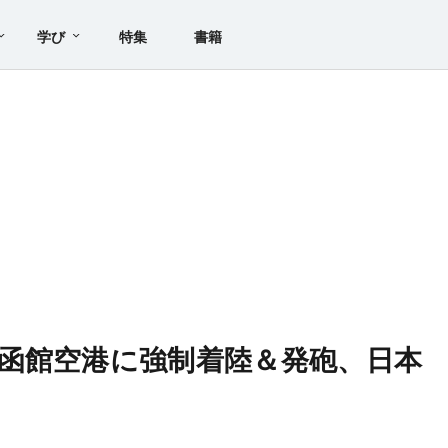
学び
特集
書籍
函館空港に強制着陸＆発砲、日本