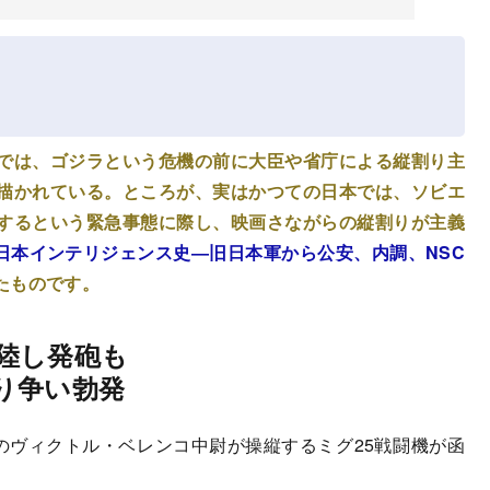
では、ゴジラという危機の前に大臣や省庁による縦割り主
描かれている。ところが、実はかつての日本では、ソビエ
するという緊急事態に際し、映画さながらの縦割りが主義
日本インテリジェンス史―旧日本軍から公安、内調、NSC
たものです。
陸し発砲も
り争い勃発
空軍のヴィクトル・ベレンコ中尉が操縦するミグ25戦闘機が函
。