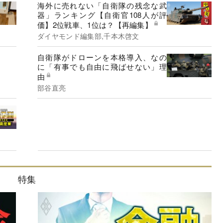
海外に売れない「自衛隊の残念な武
器」ランキング【自衛官108人が評
価】2位戦車、1位は？【再編集】
ダイヤモンド編集部,千本木啓文
自衛隊がドローンを本格導入、なの
に「有事でも自由に飛ばせない」理
由
部谷直亮
特集