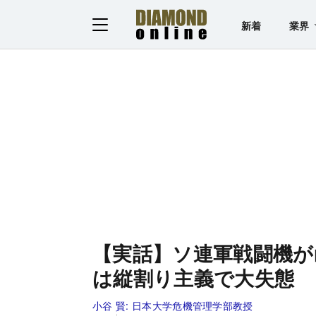
新着
業界
【実話】ソ連軍戦闘機が
は縦割り主義で大失態
小谷 賢:
日本大学危機管理学部教授