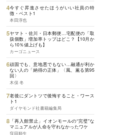
今すぐ昇進させたほうがいい社員の特
徴・ベスト1
本田淳也
ヤマト・佐川・日本郵便…宅配便の「取
扱個数」増加率トップはどこ？【10月か
ら10％値上げも】
カーゴニュース
頑固でも、意地悪でもない…融通が利か
ない人の「納得の正体」〈風、薫る第95
回〉
木俣 冬
老後にダントツで後悔すること・ワース
ト1
ダイヤモンド社書籍編集局
「再入館禁止」イオンモールの“完璧”な
マニュアルが人命を守れなかったワケ
窪田順生