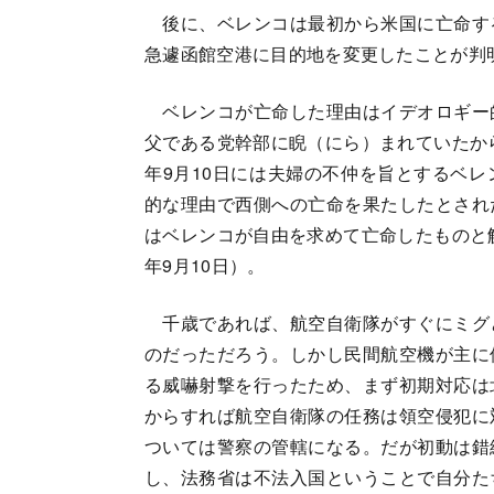
後に、ベレンコは最初から米国に亡命す
急遽函館空港に目的地を変更したことが判
ベレンコが亡命した理由はイデオロギー
父である党幹部に睨（にら）まれていたから
年9月10日には夫婦の不仲を旨とするベ
的な理由で西側への亡命を果たしたとされ
はベレンコが自由を求めて亡命したものと解
年9月10日）。
千歳であれば、航空自衛隊がすぐにミグ
のだっただろう。しかし民間航空機が主に
る威嚇射撃を行ったため、まず初期対応は
からすれば航空自衛隊の任務は領空侵犯に
ついては警察の管轄になる。だが初動は錯
し、法務省は不法入国ということで自分た