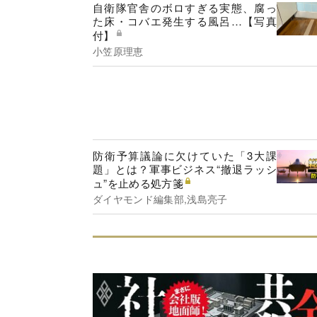
自衛隊官舎のボロすぎる実態、腐っ
た床・コバエ発生する風呂…【写真
付】
小笠原理恵
防衛予算議論に欠けていた「3大課
題」とは？軍事ビジネス“撤退ラッシ
ュ”を止める処方箋
ダイヤモンド編集部,浅島亮子