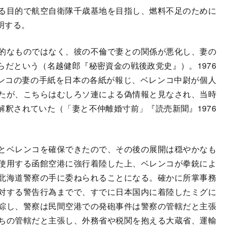
る目的で航空自衛隊千歳基地を目指し、燃料不足のために
明する。
的なものではなく、彼の不倫で妻との関係が悪化し、妻の
だという（名越健郎『秘密資金の戦後政党史』）。1976
レンコの妻の手紙を日本の各紙が報じ、ベレンコ中尉が個人
たが、こちらはむしろソ連による偽情報と見なされ、当時
釈されていた（「妻と不仲離婚寸前」『読売新聞』1976
とベレンコを確保できたので、その後の展開は穏やかなも
使用する函館空港に強行着陸した上、ベレンコが拳銃によ
北海道警察の手に委ねられることになる。確かに所掌事務
対する警告行為までで、すでに日本国内に着陸したミグに
綜し、警察は民間空港での発砲事件は警察の管轄だと主張
ちの管轄だと主張し、外務省や税関を抱える大蔵省、運輸