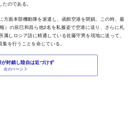
したのである。
に方面本部機動隊を派遣し、函館空港を閉鎖。この時、最
報）の辰巳和昌ら他2名を私服姿で空港に送り、さらに札
所属しロシア語に精通している佐藤守男を現地に送って、
収集を行うことを命じている。
察が封鎖し陸自は近づけず
次のページ