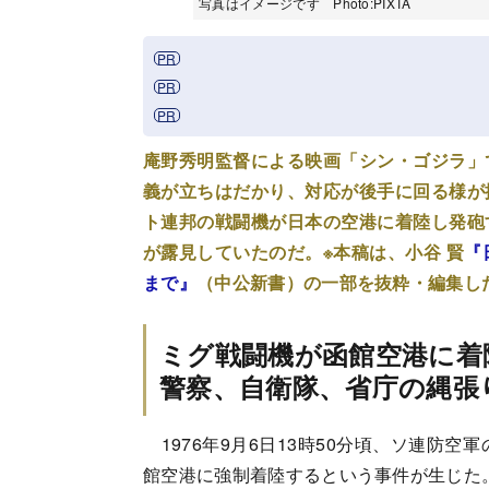
写真はイメージです Photo:PIXTA
庵野秀明監督による映画「シン・ゴジラ」
義が立ちはだかり、対応が後手に回る様が
ト連邦の戦闘機が日本の空港に着陸し発砲
が露見していたのだ。※本稿は、小谷 賢
『
まで』
（中公新書）の一部を抜粋・編集し
ミグ戦闘機が函館空港に着
警察、自衛隊、省庁の縄張
1976年9月6日13時50分頃、ソ連防
館空港に強制着陸するという事件が生じた