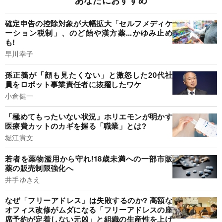
確定申告の控除対象が大幅拡大「セルフメディケ
ーション税制」、のど飴や漢方薬...かゆみ止め
も!
早川幸子
孫正義が「顔も見たくない」と激怒した20代社
員をロボット事業責任者に抜擢したワケ
小倉健一
「極めてもったいない状況」ホリエモンが明かす
医療費カットのカギを握る「職業」とは?
堀江貴文
若者を薬物濫用から守れ!18歳未満への一部市販
薬の販売制限強化へ
井手ゆきえ
なぜ「フリーアドレス」は失敗するのか? 高額な
オフィス改修がムダになる「フリーアドレスの座
席予約が定着しない元凶」と組織の生産性を上げ