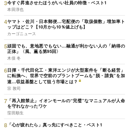
今すぐ昇進させたほうがいい社員の特徴・ベスト1
本田淳也
ヤマト・佐川・日本郵便…宅配便の「取扱個数」増加率ト
ップはどこ？【10月から10％値上げも】
カーゴニュース
頑固でも、意地悪でもない…融通が利かない人の「納得の
正体」〈風、薫る第95回〉
木俣 冬
日揮・千代田化工・東洋エンジが大型案件を「断る経営」
に転換へ、世界で空前のプラントブームも“脱・請負”を加
速…収益基盤として狙う市場とは？
宗 敦司
「再入館禁止」イオンモールの“完璧”なマニュアルが人命
を守れなかったワケ
窪田順生
「心が疲れたら」真っ先にすべきこと・ベスト1