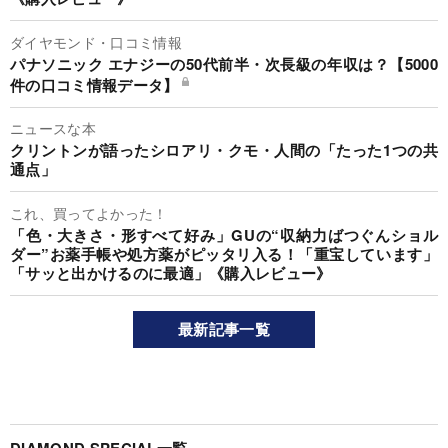
ダイヤモンド・口コミ情報
パナソニック エナジーの50代前半・次長級の年収は？【5000
件の口コミ情報データ】
ニュースな本
クリントンが語ったシロアリ・クモ・人間の「たった1つの共
通点」
これ、買ってよかった！
「色・大きさ・形すべて好み」GUの“収納力ばつぐんショル
ダー”お薬手帳や処方薬がピッタリ入る！「重宝しています」
「サッと出かけるのに最適」《購入レビュー》
最新記事一覧
DIAMOND SPECIAL一覧