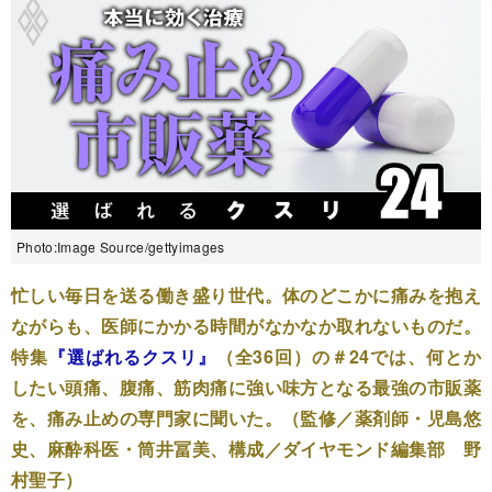
Photo:Image Source/gettyimages
忙しい毎日を送る働き盛り世代。体のどこかに痛みを抱え
ながらも、医師にかかる時間がなかなか取れないものだ。
特集
『選ばれるクスリ』
（全36回）の＃24では、何とか
したい頭痛、腹痛、筋肉痛に強い味方となる最強の市販薬
を、痛み止めの専門家に聞いた。（監修／薬剤師・児島悠
史、麻酔科医・筒井冨美、構成／ダイヤモンド編集部 野
村聖子）