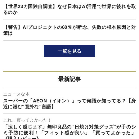
【世界23カ国独自調査】なぜ日本はAI活用で世界に後れを取
るのか
【警告】AIプロジェクトの60％が断念、失敗の根本原因と対
策は
一覧を見る
最新記事
ニュースな本
スーパーの「AEON（イオン）」って何語か知ってる？【身
近に潜む“意外な”言語】
これ、買ってよかった！
「涼しく感じます」無印良品の“日焼け対策グッズ”が手のシ
ミ予防に便利！「フィット感が良い」「買ってよかった」
《購入レビュー》