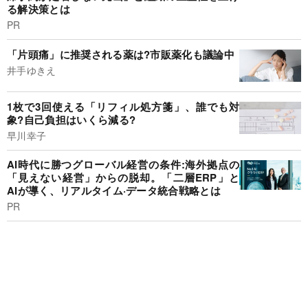
る解決策とは
PR
「片頭痛」に推奨される薬は?市販薬化も議論中
井手ゆきえ
1枚で3回使える「リフィル処方箋」、誰でも対
象?自己負担はいくら減る?
早川幸子
AI時代に勝つグローバル経営の条件:海外拠点の
「見えない経営」からの脱却。「二層ERP」と
AIが導く、リアルタイム·データ統合戦略とは
PR