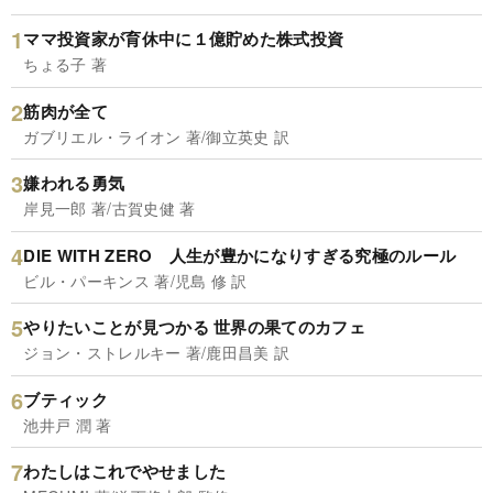
ママ投資家が育休中に１億貯めた株式投資
ちょる子 著
筋肉が全て
ガブリエル・ライオン 著/御立英史 訳
嫌われる勇気
岸見一郎 著/古賀史健 著
DIE WITH ZERO 人生が豊かになりすぎる究極のルール
ビル・パーキンス 著/児島 修 訳
やりたいことが見つかる 世界の果てのカフェ
ジョン・ストレルキー 著/鹿田昌美 訳
ブティック
池井戸 潤 著
わたしはこれでやせました