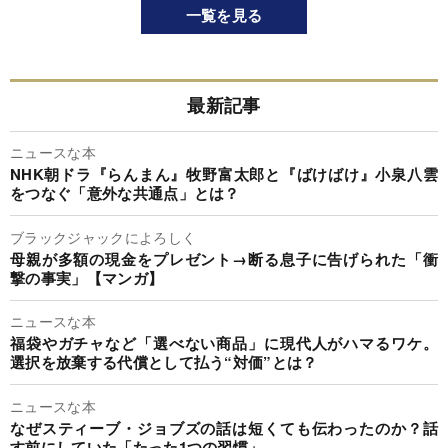
一覧を見る
最新記事
ニュースな本
NHK朝ドラ『らんまん』牧野富太郎と『ばけばけ』小泉八雲
をつなぐ「意外な共通点」とは？
ブラックジャックによろしく
母親が多額の現金をプレゼント→断る息子に告げられた「衝
撃の事実」【マンガ】
ニュースな本
福袋やガチャなど「選べない商品」に現代人がハマるワケ。
選択を放棄する代償として払う“対価”とは？
ニュースな本
なぜスティーブ・ジョブズの話は短くても伝わったのか？話
す前にしていた「たった1つの習慣」