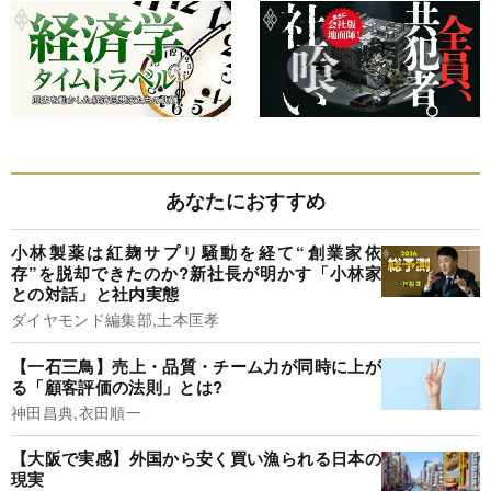
あなたにおすすめ
小林製薬は紅麹サプリ騒動を経て“創業家依
存”を脱却できたのか?新社長が明かす「小林家
との対話」と社内実態
ダイヤモンド編集部,土本匡孝
【一石三鳥】売上・品質・チーム力が同時に上が
る「顧客評価の法則」とは?
神田昌典,衣田順一
【大阪で実感】外国から安く買い漁られる日本の
現実