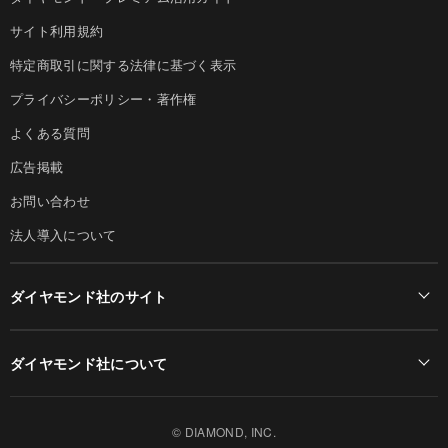
サイト利用規約
特定商取引に関する法律に基づく表示
プライバシーポリシー・著作権
よくある質問
広告掲載
お問い合わせ
法人導入について
ダイヤモンド社のサイト
Diamond Online(English)
ダイヤモンド社について
週刊ダイヤモンド
ダイヤモンド社TOP
DIAMONDハーバード・ビジネス・レビュー
© DIAMOND, INC.
会社概要
ダイヤモンドZAi（デジタル版）