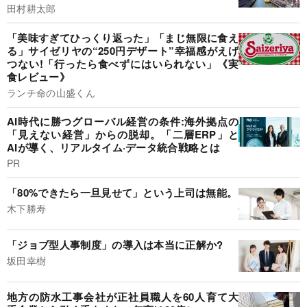
田村耕太郎
「美味すぎてひっくり返った」「まじ無限に食え
る」サイゼリヤの“250円デザート”幸福感がえげ
つない!「行ったら食べずにはいられない」《実
食レビュー》
ランチ命の山盛くん
AI時代に勝つグローバル経営の条件:海外拠点の
「見えない経営」からの脱却。「二層ERP」と
AIが導く、リアルタイム·データ統合戦略とは
PR
「80%できたら一旦見せて」という上司は無能。
木下勝寿
「ジョブ型人事制度」の導入は本当に正解か?
坂田幸樹
地方の防水工事会社が正社員職人を60人育て大