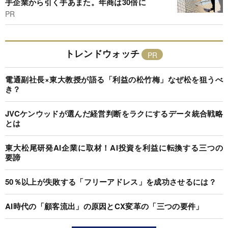
手企業から引く手あまた。年商は30倍に
PR
トレンドウォッチ
電通副社長×東大教授が語る「利益の松竹梅」なぜ松を狙うべ
き？
JVCケンウッドが選んだ経営判断をラクにするデータ統合戦略
とは
東大松尾研発AI企業に取材！AI投資を利益に転換する三つの
要諦
50％以上が失敗する「フリーアドレス」を成功させるには？
AI時代の「顧客流出」の原因とCX変革の「三つの要件」