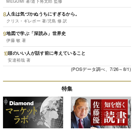
MEGUMI 著/道下将太郎 監修
人生は気づかぬうちにすぎるから。
クリス・ギレボー 著/児島 修 訳
地図で学ぶ「深読み」世界史
伊藤 敏 著
頭のいい人が話す前に考えていること
安達裕哉 著
(POSデータ調べ、7/26～8/1)
特集