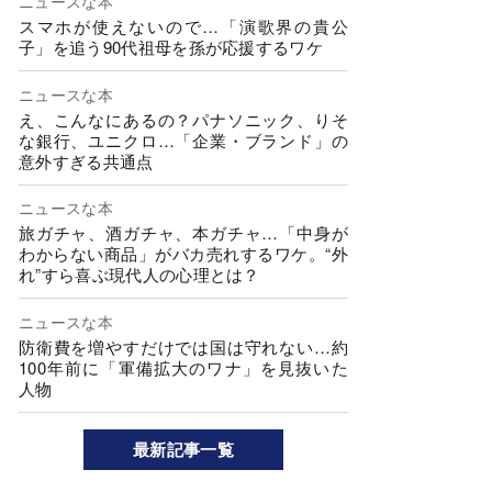
ニュースな本
スマホが使えないので…「演歌界の貴公
子」を追う90代祖母を孫が応援するワケ
ニュースな本
え、こんなにあるの？パナソニック、りそ
な銀行、ユニクロ…「企業・ブランド」の
意外すぎる共通点
ニュースな本
旅ガチャ、酒ガチャ、本ガチャ…「中身が
わからない商品」がバカ売れするワケ。“外
れ”すら喜ぶ現代人の心理とは？
ニュースな本
防衛費を増やすだけでは国は守れない…約
100年前に「軍備拡大のワナ」を見抜いた
人物
最新記事一覧