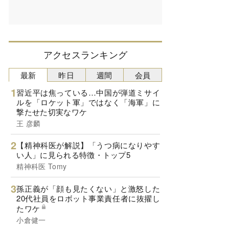
アクセスランキング
最新
昨日
週間
会員
習近平は焦っている…中国が弾道ミサイ
ルを「ロケット軍」ではなく「海軍」に
撃たせた切実なワケ
王 彦麟
【精神科医が解説】「うつ病になりやす
い人」に見られる特徴・トップ5
精神科医 Tomy
孫正義が「顔も見たくない」と激怒した
20代社員をロボット事業責任者に抜擢し
たワケ
小倉健一