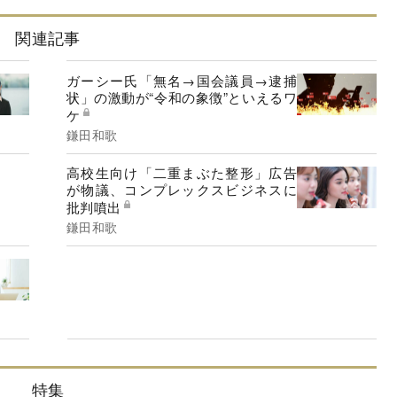
関連記事
ガーシー氏「無名→国会議員→逮捕
状」の激動が“令和の象徴”といえるワ
ケ
鎌田和歌
高校生向け「二重まぶた整形」広告
が物議、コンプレックスビジネスに
批判噴出
鎌田和歌
特集