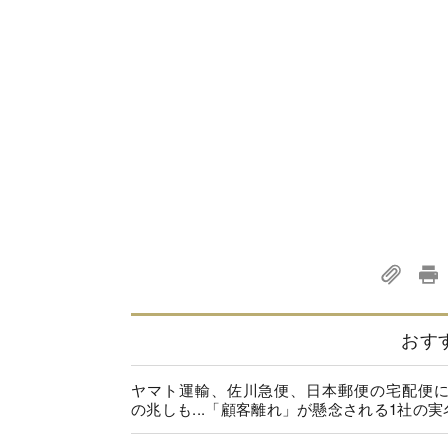
おす
ヤマト運輸、佐川急便、日本郵便の宅配便
の兆しも...「顧客離れ」が懸念される1社の実