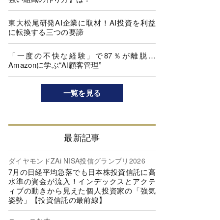
東大松尾研発AI企業に取材！AI投資を利益
に転換する三つの要諦
「一度の不快な経験」で87％が離脱…
Amazonに学ぶ“AI顧客管理”
一覧を見る
最新記事
ダイヤモンドZAi NISA投信グランプリ2026
7月の日経平均急落でも日本株投資信託に高
水準の資金が流入！インデックスとアクテ
ィブの動きから見えた個人投資家の「強気
姿勢」【投資信託の最前線】