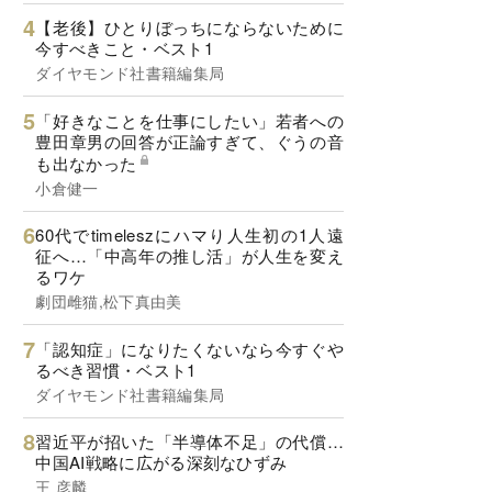
【老後】ひとりぼっちにならないために
今すべきこと・ベスト1
ダイヤモンド社書籍編集局
「好きなことを仕事にしたい」若者への
豊田章男の回答が正論すぎて、ぐうの音
も出なかった
小倉健一
60代でtimeleszにハマり人生初の1人遠
征へ…「中高年の推し活」が人生を変え
るワケ
劇団雌猫,松下真由美
「認知症」になりたくないなら今すぐや
るべき習慣・ベスト1
ダイヤモンド社書籍編集局
習近平が招いた「半導体不足」の代償…
中国AI戦略に広がる深刻なひずみ
王 彦麟