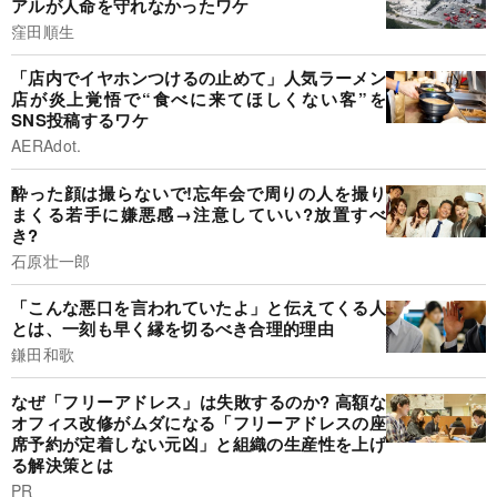
アルが人命を守れなかったワケ
窪田順生
「店内でイヤホンつけるの止めて」人気ラーメン
店が炎上覚悟で“食べに来てほしくない客”を
SNS投稿するワケ
AERAdot.
酔った顔は撮らないで!忘年会で周りの人を撮り
まくる若手に嫌悪感→注意していい?放置すべ
き?
石原壮一郎
「こんな悪口を言われていたよ」と伝えてくる人
とは、一刻も早く縁を切るべき合理的理由
鎌田和歌
なぜ「フリーアドレス」は失敗するのか? 高額な
オフィス改修がムダになる「フリーアドレスの座
席予約が定着しない元凶」と組織の生産性を上げ
る解決策とは
PR