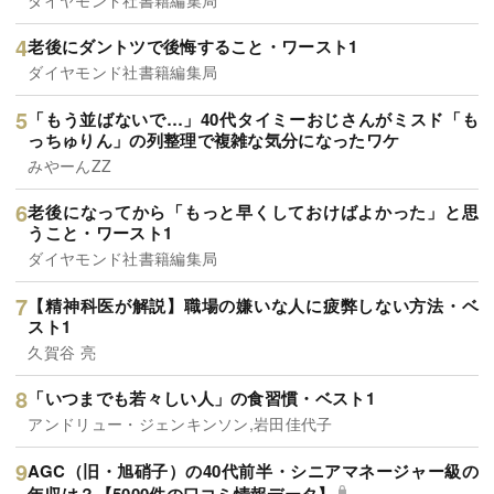
老後にダントツで後悔すること・ワースト1
ダイヤモンド社書籍編集局
「もう並ばないで…」40代タイミーおじさんがミスド「も
っちゅりん」の列整理で複雑な気分になったワケ
みやーんZZ
老後になってから「もっと早くしておけばよかった」と思
うこと・ワースト1
ダイヤモンド社書籍編集局
【精神科医が解説】職場の嫌いな人に疲弊しない方法・ベ
スト1
久賀谷 亮
「いつまでも若々しい人」の食習慣・ベスト1
アンドリュー・ジェンキンソン,岩田佳代子
AGC（旧・旭硝子）の40代前半・シニアマネージャー級の
年収は？【5000件の口コミ情報データ】