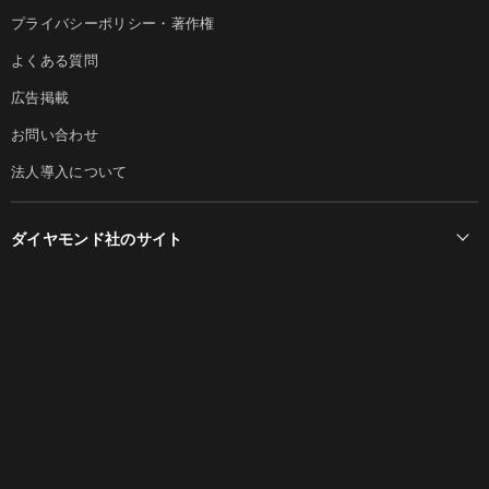
プライバシーポリシー・著作権
よくある質問
広告掲載
お問い合わせ
法人導入について
ダイヤモンド社のサイト
Diamond Online(English)
ダイヤモンド社について
週刊ダイヤモンド
ダイヤモンド社TOP
DIAMONDハーバード・ビジネス・レビュー
© DIAMOND, INC.
会社概要
ダイヤモンドZAi（デジタル版）
採用情報
書籍オンライン
お知らせ
ザイ・オンライン