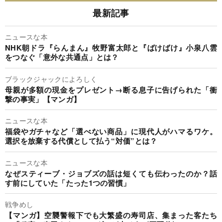
最新記事
ニュースな本
NHK朝ドラ『らんまん』牧野富太郎と『ばけばけ』小泉八雲
をつなぐ「意外な共通点」とは？
ブラックジャックによろしく
母親が多額の現金をプレゼント→断る息子に告げられた「衝
撃の事実」【マンガ】
ニュースな本
福袋やガチャなど「選べない商品」に現代人がハマるワケ。
選択を放棄する代償として払う“対価”とは？
ニュースな本
なぜスティーブ・ジョブズの話は短くても伝わったのか？話
す前にしていた「たった1つの習慣」
戦争めし
【マンガ】空襲警報下でも大繁盛の寿司店、集まった客たち