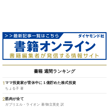
書籍 週間ランキング
ママ投資家が育休中に１億貯めた株式投資
ちょる子 著
筋肉が全て
ガブリエル・ライオン 著/御立英史 訳