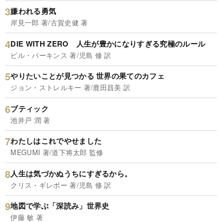
嫌われる勇気
岸見一郎 著/古賀史健 著
DIE WITH ZERO 人生が豊かになりすぎる究極のルール
ビル・パーキンス 著/児島 修 訳
やりたいことが見つかる 世界の果てのカフェ
ジョン・ストレルキー 著/鹿田昌美 訳
ブティック
池井戸 潤 著
わたしはこれでやせました
MEGUMI 著/道下将太郎 監修
人生は気づかぬうちにすぎるから。
クリス・ギレボー 著/児島 修 訳
地図で学ぶ「深読み」世界史
伊藤 敏 著