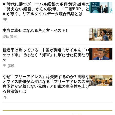
AI時代に勝つグローバル経営の条件:海外拠点の
「見えない経営」からの脱却。「二層ERP」と
AIが導く、リアルタイム·データ統合戦略とは
PR
本当に幸せになれる考え方・ベスト1
柴田賢三
習近平は焦っている...中国が弾道ミサイルを「ロ
ケット軍」ではなく「海軍」に撃たせた切実なワ
ケ
王 彦麟
なぜ「フリーアドレス」は失敗するのか? 高額な
オフィス改修がムダになる「フリーアドレスの座
席予約が定着しない元凶」と組織の生産性を上げ
る解決策とは
PR