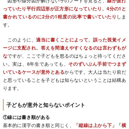
図形や線分図が解けない子のノートを見ると、
線が波打
っていたり平行四辺形が正方形になっていたり、4分の1と
書かれているのに2分の1程度の比率で書いていたり
しま
す。
このように、
適当に書くことによって、誤った視覚イメ
ージに支配され、答えを間違えやすくなるのは言わずもが
な
ですが、ここで子どもを怒るのはちょっと待ってくださ
い。実は、6年生であっても、
そのずいぶん手前でつまず
いているケースが意外とある
からです。大人は当たり前だ
と思っていることを子どもは知らないということは結構あ
ります。
子どもが意外と知らないポイント
①線には書き順がある
基本的に漢字の書き順と同じく、
「縦線は上から下」「横