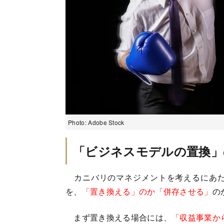
Photo: Adobe Stock
「ビジネスモデルの置換」
カニバリのマネジメントを考えるにあた
を、
「置き換える」のか「併存させる」
の
まず置き換える場合には、
「収益事業か