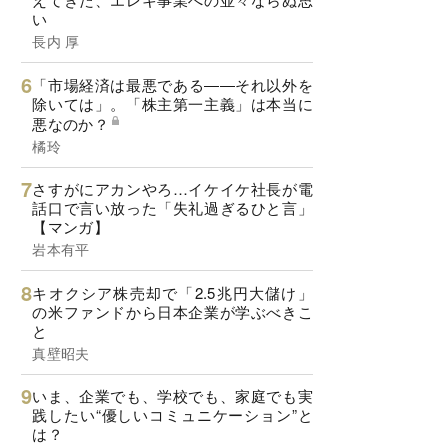
い
長内 厚
「市場経済は最悪である――それ以外を
除いては」。「株主第一主義」は本当に
悪なのか？
橘玲
さすがにアカンやろ…イケイケ社長が電
話口で言い放った「失礼過ぎるひと言」
【マンガ】
岩本有平
キオクシア株売却で「2.5兆円大儲け」
の米ファンドから日本企業が学ぶべきこ
と
真壁昭夫
いま、企業でも、学校でも、家庭でも実
践したい“優しいコミュニケーション”と
は？