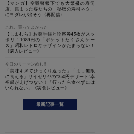
【マンガ】空襲警報下でも大繁盛の寿司
店、集まった客たちの「秘密の寿司ネタ」
にヨダレが出そう〈再配信〉
これ、買ってよかった！
【しまむら】お薬手帳と診察券45枚がスッ
ポリ！1089円の「ポケットたくさんケー
ス」昭和レトロなデザインがたまらない！
《購入レビュー》
今日のリーマンめし!!
「美味すぎてひっくり返った」「まじ無限
に食える」サイゼリヤの“250円デザート”幸
福感がえげつない！「行ったら食べずには
いられない」《実食レビュー》
最新記事一覧