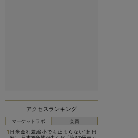
アクセスランキング
マーケットラボ
会員
日米金利差縮小でも止まらない“超円
安”、日本株急騰が生んだ「第3の円売り