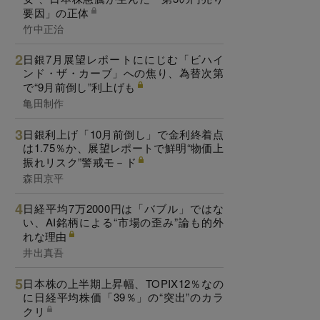
要因」の正体
竹中正治
日銀7月展望レポートににじむ「ビハイ
ンド・ザ・カーブ」への焦り、為替次第
で“9月前倒し”利上げも
亀田制作
日銀利上げ「10月前倒し」で金利終着点
は1.75％か、展望レポートで鮮明“物価上
振れリスク”警戒モ－ド
森田京平
日経平均7万2000円は「バブル」ではな
い、AI銘柄による“市場の歪み”論も的外
れな理由
井出真吾
日本株の上半期上昇幅、TOPIX12％なの
に日経平均株価「39％」の“突出”のカラ
クリ