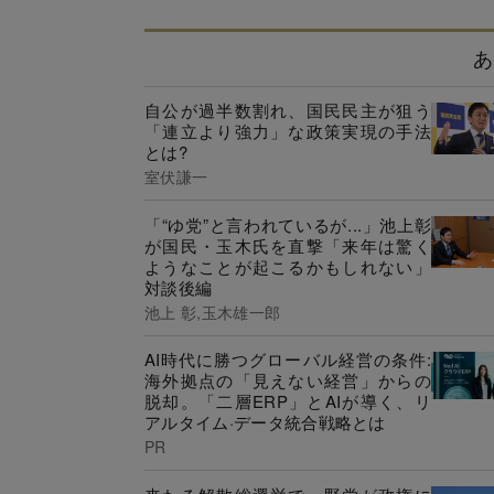
あ
自公が過半数割れ、国民民主が狙う
「連立より強力」な政策実現の手法
とは?
室伏謙一
「“ゆ党”と言われているが...」池上彰
が国民・玉木氏を直撃「来年は驚く
ようなことが起こるかもしれない」
対談後編
池上 彰,玉木雄一郎
AI時代に勝つグローバル経営の条件:
海外拠点の「見えない経営」からの
脱却。「二層ERP」とAIが導く、リ
アルタイム·データ統合戦略とは
PR