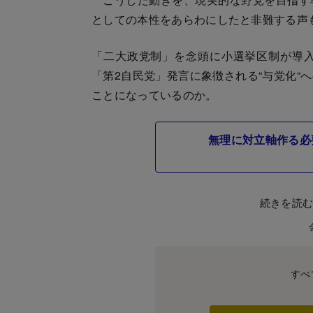
としての本性をあらわにしたと非難する声
「二大政党制」を念頭に小選挙区制が導
「第2自民党」発言に象徴される“与党化“
ことになっているのか。
無理に対立軸作る必
続きを読
すべ