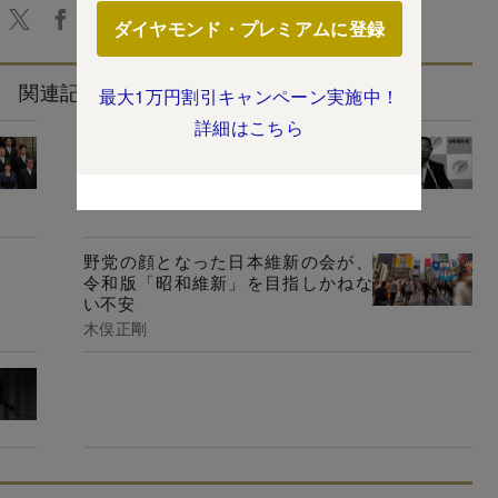
ダイヤモンド・プレミアムに登録
関連記事
最大1万円割引キャンペーン実施中！
詳細はこちら
代表が「第2自民党」を自任する、イ
ケイケ維新に横たわる難題とは
後藤謙次
野党の顔となった日本維新の会が、
令和版「昭和維新」を目指しかねな
い不安
木俣正剛