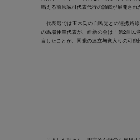
唱える前原誠司代表代行の論戦が展開され
代表選では玉木氏の自民党との連携路線
の馬場伸幸代表が、維新の会は「第2自民
言したことが、同党の連立与党入りの可能
こうした動きを、現実的な野党を目指す