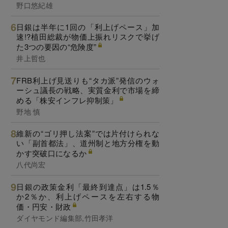
野口悠紀雄
日銀は半年に1回の「利上げペース」加
速!?植田総裁が物価上振れリスクで挙げ
た3つの要因の“危険度”
井上哲也
FRB利上げ見送りも“タカ派”発信のウォ
ーシュ議長の戦略、実質金利で市場を締
める「株安インフレ抑制策」
野地 慎
維新の“ゴリ押し法案”では片付けられな
い「副首都法」、道州制と地方分権を動
かす突破口になるか
八代尚宏
日銀の政策金利「最終到達点」は1.5％
か2％か、利上げペースを左右する物
価・円安・財政
ダイヤモンド編集部,竹田孝洋