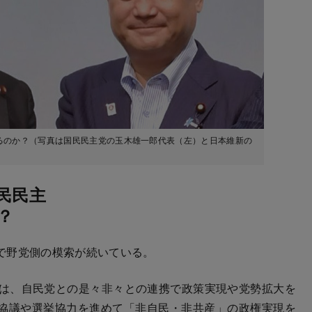
るのか？（写真は国民民主党の玉木雄一郎代表（左）と日本維新の
民民主
？
で野党側の模索が続いている。
は、自民党との是々非々との連携で政策実現や党勢拡大を
協議や選挙協力を進めて「非自民・非共産」の政権実現を