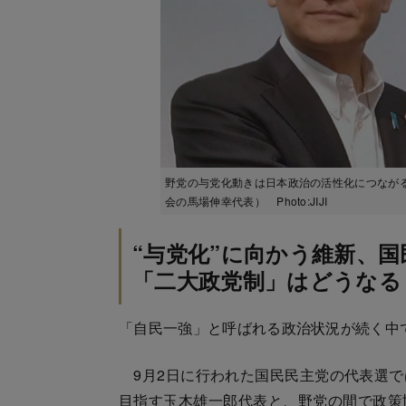
野党の与党化動きは日本政治の活性化につなが
会の馬場伸幸代表） Photo:JIJI
“与党化”に向かう維新、国
「二大政党制」はどうなる
「自民一強」と呼ばれる政治状況が続く中
9月2日に行われた国民民主党の代表選で
目指す玉木雄一郎代表と、野党の間で政策