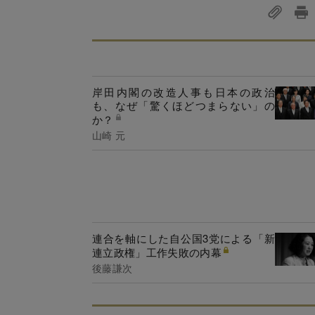
岸田内閣の改造人事も日本の政治
も、なぜ「驚くほどつまらない」の
か？
山崎 元
連合を軸にした自公国3党による「新
連立政権」工作失敗の内幕
後藤謙次