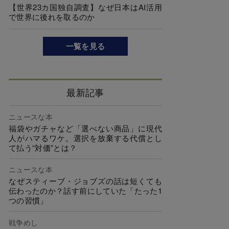
【世界23カ国独自調査】なぜ日本はAI活用
で世界に後れを取るのか
一覧を見る
最新記事
ニュースな本
福袋やガチャなど「選べない商品」に現代
人がハマるワケ。選択を放棄する代償とし
て払う“対価”とは？
ニュースな本
なぜスティーブ・ジョブズの話は短くても
伝わったのか？話す前にしていた「たった1
つの習慣」
戦争めし