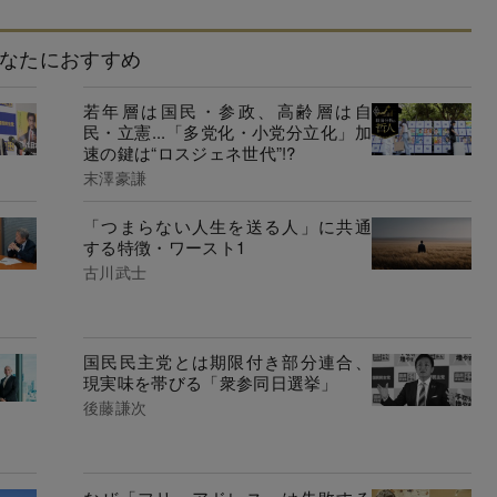
なたにおすすめ
若年層は国民・参政、高齢層は自
民・立憲...「多党化・小党分立化」加
速の鍵は“ロスジェネ世代”!?
末澤豪謙
「つまらない人生を送る人」に共通
する特徴・ワースト1
古川武士
国民民主党とは期限付き部分連合、
現実味を帯びる「衆参同日選挙」
後藤謙次