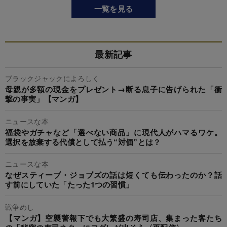
一覧を見る
最新記事
ブラックジャックによろしく
母親が多額の現金をプレゼント→断る息子に告げられた「衝
撃の事実」【マンガ】
ニュースな本
福袋やガチャなど「選べない商品」に現代人がハマるワケ。
選択を放棄する代償として払う“対価”とは？
ニュースな本
なぜスティーブ・ジョブズの話は短くても伝わったのか？話
す前にしていた「たった1つの習慣」
戦争めし
【マンガ】空襲警報下でも大繁盛の寿司店、集まった客たち