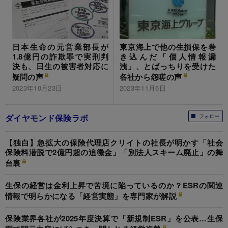
日本生命の元営業部長が
東京海上で他の生損保を巻
1.8億円の詐欺罪で実刑判
き込んだ「個人情報漏
決も、日生の被害者対応に
洩」、とばっちりを受けた
疑問の声
各社から怨嗟の声
2023年10月23日
2023年11月6日
ダイヤモンド保険ラボ
フォロー
【独白】急拡大の保険代理店クリイトの社長が明かす「社会
保険料潜脱で2億円超の追徴金」「別法人スキーム廃止」の舞
台裏
生保の経営は金利上昇で苦境に陥っているのか？ESRの関連
情報で明らかになる「経営実態」を専門家が解説
保険業界各社が2025年度決算で「新規制ESR」を公表…生保