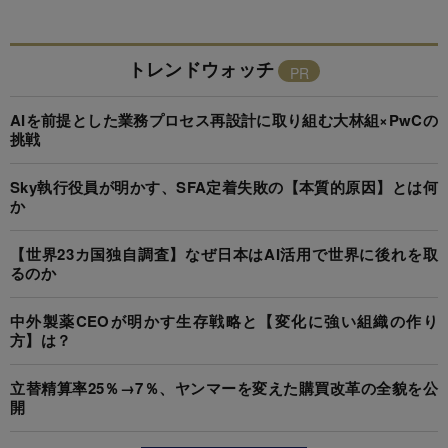
トレンドウォッチ
AIを前提とした業務プロセス再設計に取り組む大林組×PwCの
挑戦
Sky執行役員が明かす、SFA定着失敗の【本質的原因】とは何
か
【世界23カ国独自調査】なぜ日本はAI活用で世界に後れを取
るのか
中外製薬CEOが明かす生存戦略と【変化に強い組織の作り
方】は？
立替精算率25％→7％、ヤンマーを変えた購買改革の全貌を公
開