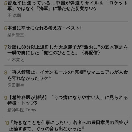
習近平は焦っている…中国が弾道ミサイルを「ロケット
軍」ではなく「海軍」に撃たせた切実なワケ
王 彦麟
本当に幸せになれる考え方・ベスト1
柴田賢三
対談に30分以上遅刻した大原麗子が“激おこ”の五木寛之を
一瞬で虜にした「魔性のひとこと」〈再配信〉
五木寛之
「再入館禁止」イオンモールの“完璧”なマニュアルが人命
を守れなかったワケ
窪田順生
【精神科医が解説】「うつ病になりやすい人」に見られる
特徴・トップ5
精神科医 Tomy
「好きなことを仕事にしたい」若者への豊田章男の回答が
正論すぎて、ぐうの音も出なかった