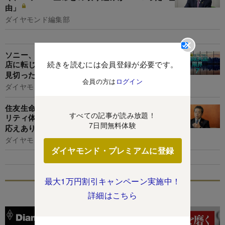
由」
ダイヤモンド編集部
ソニー、プルデンシャル、日本生命を辞めて代理
続きを読むには会員登録が必要です。
店に転じた現役営業職員が暴露する「私が古巣を
見切った理由」【座談会】
会員の方は
ログイン
ダイヤモンド編集部
住友生命社長に聞く新営業施策の進捗、「バイタ
すべての記事が読み放題！
リティ体験版普及＆ソニー生命との乗り合いに手
7日間無料体験
応えあり」
ダイヤモンド編集部
ダイヤモンド・プレミアムに登録
最大1万円割引キャンペーン実施中！
特集
詳細はこちら