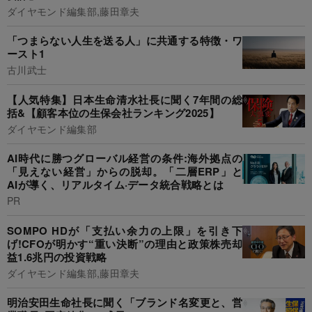
ダイヤモンド編集部,藤田章夫
「つまらない人生を送る人」に共通する特徴・ワ
ースト1
古川武士
【人気特集】日本生命清水社長に聞く7年間の総
括&【顧客本位の生保会社ランキング2025】
ダイヤモンド編集部
AI時代に勝つグローバル経営の条件:海外拠点の
「見えない経営」からの脱却。「二層ERP」と
AIが導く、リアルタイム·データ統合戦略とは
PR
SOMPO HDが「支払い余力の上限」を引き下
げ!CFOが明かす“重い決断”の理由と政策株売却
益1.6兆円の投資戦略
ダイヤモンド編集部,藤田章夫
明治安田生命社長に聞く「ブランド名変更と、営