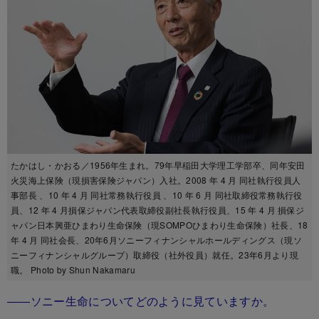
たかはし・かおる／1956年生まれ。79年早稲田大学理工学部卒、同年安田
火災海上保険（現損害保険ジャパン）入社。2008 年 4 月 同社執行役員人
事部長 、10 年 4 月 同社常務執行役員 、10 年 6 月 同社取締役常務執行役
員、12 年 4 月損保ジャパン代表取締役副社長執行役員、15 年 4 月 損保ジ
ャパン日本興亜ひまわり生命保険（現SOMPOひまわり生命保険）社長、18
年 4 月 同社会長、20年6月ソニーフィナンシャルホールディングス（現ソ
ニーフィナンシャルグループ）取締役（社外役員）就任。23年6月より現
職。 Photo by Shun Nakamaru
――ソニー生命についてどのように見ていますか。