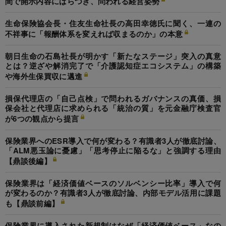
間で開示内容にばらつき、問われる経営姿勢
生命保険協会長・住友生命社長の高田幸徳氏に聞く、一連の
不祥事に「報酬体系を変えれば収まるのか」の本意
朝日生命の石島社長が明かす「新たなステージ」突入の真意
とは？逆ざや解消完了で「介護認知症エコシステム」の構築
や海外生保買収に邁進
損保代理店の「自己点検」で問われるガバナンスの真価、損
保会社と代理店に求められる「統治の質」を元金融庁検査官
が6つの観点から提言
保険業界へのESR導入で何が変わる？有識者3人が徹底討論、
「ALM悪玉論に憂慮」「思考停止に陥るな」と強調する理由
【鼎談後編】
保険業界は「経済価値ベースのソルベンシー比率」導入で何
が変わるのか？有識者3人が徹底討論、内部モデル活用に課題
も【鼎談前編】
保険業界に導入された新規制はなぜ「経済価値ベース」なの