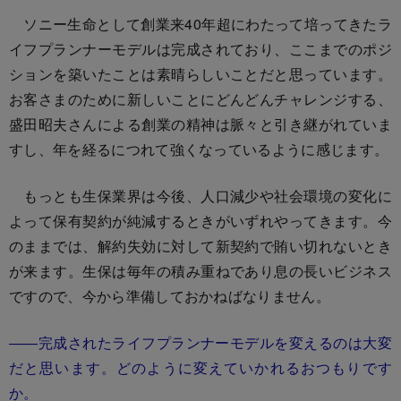
ソニー生命として創業来40年超にわたって培ってきたラ
イフプランナーモデルは完成されており、ここまでのポジ
ションを築いたことは素晴らしいことだと思っています。
お客さまのために新しいことにどんどんチャレンジする、
盛田昭夫さんによる創業の精神は脈々と引き継がれていま
すし、年を経るにつれて強くなっているように感じます。
もっとも生保業界は今後、人口減少や社会環境の変化に
よって保有契約が純減するときがいずれやってきます。今
のままでは、解約失効に対して新契約で賄い切れないとき
が来ます。生保は毎年の積み重ねであり息の長いビジネス
ですので、今から準備しておかねばなりません。
――完成されたライフプランナーモデルを変えるのは大変
だと思います。どのように変えていかれるおつもりです
か。