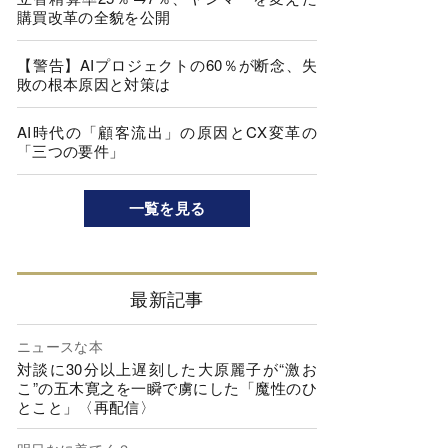
購買改革の全貌を公開
【警告】AIプロジェクトの60％が断念、失
敗の根本原因と対策は
AI時代の「顧客流出」の原因とCX変革の
「三つの要件」
一覧を見る
最新記事
ニュースな本
対談に30分以上遅刻した大原麗子が“激お
こ”の五木寛之を一瞬で虜にした「魔性のひ
とこと」〈再配信〉