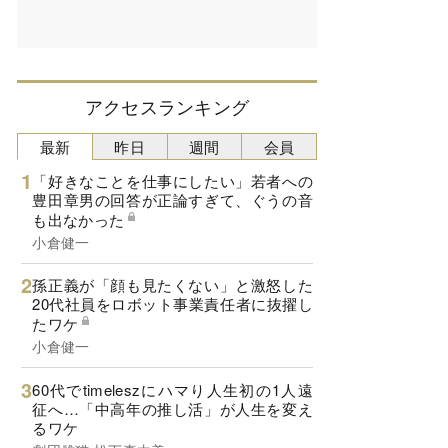
アクセスランキング
最新
昨日
週間
会員
「好きなことを仕事にしたい」若者への
豊田章男の回答が正論すぎて、ぐうの音
も出なかった
小倉健一
孫正義が「顔も見たくない」と激怒した
20代社員をロボット事業責任者に抜擢し
たワケ
小倉健一
60代でtimeleszにハマり人生初の1人遠
征へ…「中高年の推し活」が人生を変え
るワケ