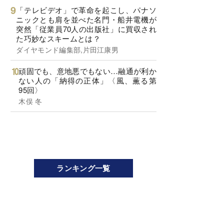
「テレビデオ」で革命を起こし、パナソ
ニックとも肩を並べた名門・船井電機が
突然「従業員70人の出版社」に買収され
た巧妙なスキームとは？
ダイヤモンド編集部,片田江康男
頑固でも、意地悪でもない…融通が利か
ない人の「納得の正体」〈風、薫る第
95回〉
木俣 冬
ランキング一覧