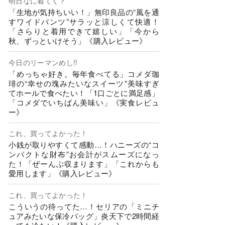
明日なに着てく？
「生地が気持ちいい！」無印良品の“風を通
すワイドパンツ”サラッと涼しくて快適！
「さらりと着用できて嬉しい」「今から
秋、ずっといけそう」《購入レビュー》
今日のリーマンめし!!
「めっちゃ好き。毎年食べてる」コメダ珈
琲の“幸せの塊みたいなスイーツ”美味すぎ
てホールで食べたい！「1口ごとに満足感」
「コメダでいちばん美味い」《実食レビュ
ー》
これ、買ってよかった！
小銭が取りやすくて感動…！ハニーズの“コ
ンパクトな財布”お会計がスムーズになっ
た！「ぜーんぶ収まります」「これからも
愛用します」《購入レビュー》
これ、買ってよかった！
こういうの待ってた…！セリアの「ミニチ
ュアみたいな保冷バッグ」炎天下で2時間経