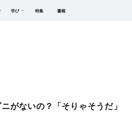
学び
特集
書籍
ビニがないの？「そりゃそうだ」