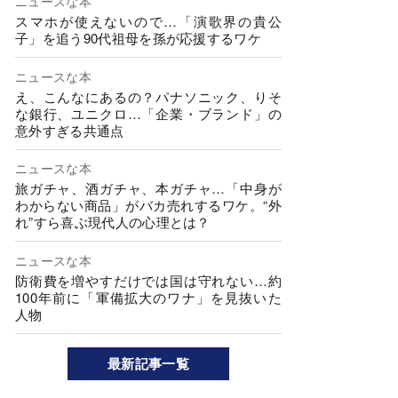
ニュースな本
スマホが使えないので…「演歌界の貴公
子」を追う90代祖母を孫が応援するワケ
ニュースな本
え、こんなにあるの？パナソニック、りそ
な銀行、ユニクロ…「企業・ブランド」の
意外すぎる共通点
ニュースな本
旅ガチャ、酒ガチャ、本ガチャ…「中身が
わからない商品」がバカ売れするワケ。“外
れ”すら喜ぶ現代人の心理とは？
ニュースな本
防衛費を増やすだけでは国は守れない…約
100年前に「軍備拡大のワナ」を見抜いた
人物
最新記事一覧