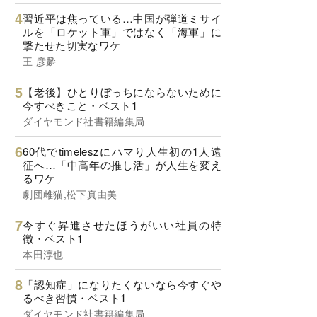
習近平は焦っている…中国が弾道ミサイ
ルを「ロケット軍」ではなく「海軍」に
撃たせた切実なワケ
王 彦麟
【老後】ひとりぼっちにならないために
今すべきこと・ベスト1
ダイヤモンド社書籍編集局
60代でtimeleszにハマり人生初の1人遠
征へ…「中高年の推し活」が人生を変え
るワケ
劇団雌猫,松下真由美
今すぐ昇進させたほうがいい社員の特
徴・ベスト1
本田淳也
「認知症」になりたくないなら今すぐや
るべき習慣・ベスト1
ダイヤモンド社書籍編集局