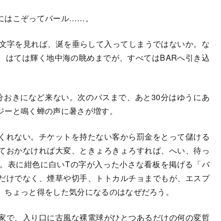
にはこぞってバール……。
文字を見れば、涎を垂らして入ってしまうではないか。な
、はては輝く地中海の眺めまでが、すべてはBARへ引き込
おきになど来ない。次のバスまで、あと30分はゆうにあ
ジーと鳴く蝉の声に暑さが増す。
くれない。チケットを持たない客から罰金をとって儲ける
ておかなければ大変、ときょろきょろすれば、へい、待っ
。表に紺色に白いTの字が入った小さな看板を掲げる「バ
だけでなく、煙草や切手、トトカルチョまでもが、エスプ
、ちょっと得をした気分になるのはなぜだろう。
家で、入り口に古風な裸電球がひとつあるだけの何の変哲