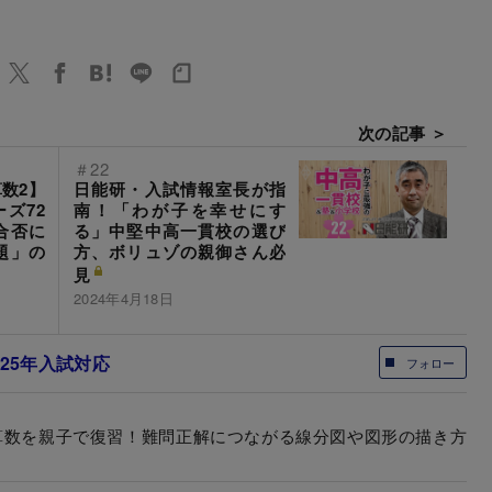
次の記事 ＞
＃22
数2】
日能研・入試情報室長が指
ーズ72
南！「わが子を幸せにす
合否に
る」中堅中高一貫校の選び
題」の
方、ボリュゾの親御さん必
見
2024年4月18日
25年入試対応
フォロー
算数を親子で復習！難問正解につながる線分図や図形の描き方