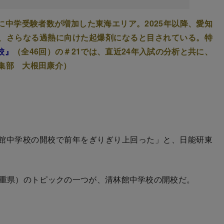
中学受験者数が増加した東海エリア。2025年以降、愛知
、さらなる過熱に向けた起爆剤になると目されている。特
校』
（全46回）の＃21では、直近24年入試の分析と共に、
集部 大根田康介）
館中学校の開校で前年をぎりぎり上回った」と、日能研東
三重県）のトピックの一つが、清林館中学校の開校だ。