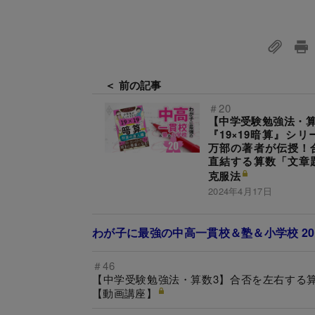
＜ 前の記事
＃20
【中学受験勉強法・算
『19×19暗算』シリ
万部の著者が伝授！
直結する算数「文章
克服法
2024年4月17日
わが子に最強の中高一貫校＆塾＆小学校 20
＃46
【中学受験勉強法・算数3】合否を左右する
【動画講座】