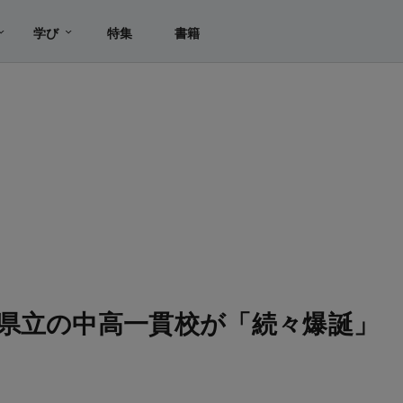
学び
特集
書籍
県立の中高一貫校が「続々爆誕」