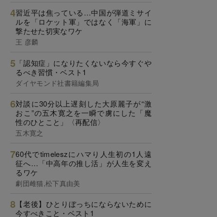
習近平は焦っている…中国が弾道ミサイ
ルを「ロケット軍」ではなく「海軍」に
撃たせた切実なワケ
王 彦麟
「認知症」になりたくないなら今すぐや
るべき習慣・ベスト1
ダイヤモンド社書籍編集局
対談に30分以上遅刻した大原麗子が“激
おこ”の五木寛之を一瞬で虜にした「魔
性のひとこと」〈再配信〉
五木寛之
60代でtimeleszにハマり人生初の1人遠
征へ…「中高年の推し活」が人生を変え
るワケ
劇団雌猫,松下真由美
【老後】ひとりぼっちにならないために
今すべきこと・ベスト1