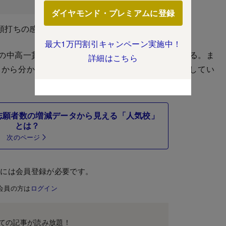
ダイヤモンド・プレミアムに登録
頭打ちの感が出てきた。
最大1万円割引キャンペーン実施中！
の中高一貫校における受験者数の動向を基に分析する。ま
詳細はこちら
から分かる人気校と、25年入試のポイントを解説してい
志願者数の増減データから見える「人気校」
とは？
次のページ
むには会員登録が必要です。
会員の方は
ログイン
ての記事が読み放題！