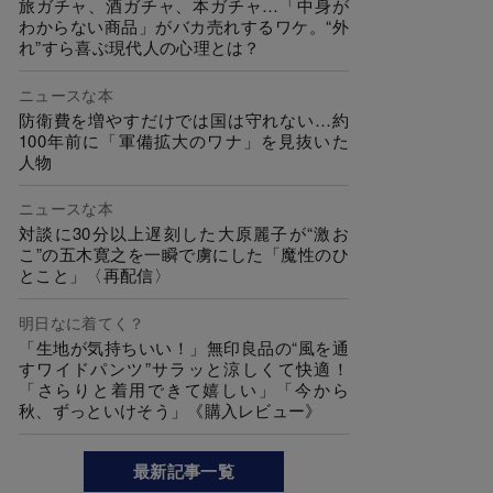
旅ガチャ、酒ガチャ、本ガチャ…「中身が
わからない商品」がバカ売れするワケ。“外
れ”すら喜ぶ現代人の心理とは？
ニュースな本
防衛費を増やすだけでは国は守れない…約
100年前に「軍備拡大のワナ」を見抜いた
人物
ニュースな本
対談に30分以上遅刻した大原麗子が“激お
こ”の五木寛之を一瞬で虜にした「魔性のひ
とこと」〈再配信〉
明日なに着てく？
「生地が気持ちいい！」無印良品の“風を通
すワイドパンツ”サラッと涼しくて快適！
「さらりと着用できて嬉しい」「今から
秋、ずっといけそう」《購入レビュー》
最新記事一覧