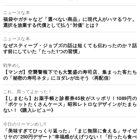
ニュースな本
福袋やガチャなど「選べない商品」に現代人がハマるワケ。
選択を放棄する代償として払う“対価”とは？
ニュースな本
なぜスティーブ・ジョブズの話は短くても伝わったのか？話
す前にしていた「たった1つの習慣」
戦争めし
【マンガ】空襲警報下でも大繁盛の寿司店、集まった客たち
の「秘密の寿司ネタ」にヨダレが出そう〈再配信〉
これ、買ってよかった！
【しまむら】お薬手帳と診察券45枚がスッポリ！1089円の
「ポケットたくさんケース」昭和レトロなデザインがたまら
ない！《購入レビュー》
今日のリーマンめし!!
「美味すぎてひっくり返った」「まじ無限に食える」サイゼ
リヤの“250円デザート”幸福感がえげつない！「行ったら食べ