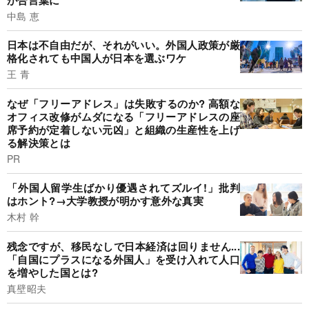
中島 恵
日本は不自由だが、それがいい。外国人政策が厳
格化されても中国人が日本を選ぶワケ
王 青
なぜ「フリーアドレス」は失敗するのか? 高額な
オフィス改修がムダになる「フリーアドレスの座
席予約が定着しない元凶」と組織の生産性を上げ
る解決策とは
PR
「外国人留学生ばかり優遇されてズルイ!」批判
はホント?→大学教授が明かす意外な真実
木村 幹
残念ですが、移民なしで日本経済は回りません...
「自国にプラスになる外国人」を受け入れて人口
を増やした国とは?
真壁昭夫