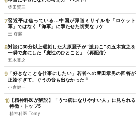
柴田賢三
習近平は焦っている…中国が弾道ミサイルを「ロケット
軍」ではなく「海軍」に撃たせた切実なワケ
王 彦麟
対談に30分以上遅刻した大原麗子が“激おこ”の五木寛之を
一瞬で虜にした「魔性のひとこと」〈再配信〉
五木寛之
「好きなことを仕事にしたい」若者への豊田章男の回答が
正論すぎて、ぐうの音も出なかった
小倉健一
【精神科医が解説】「うつ病になりやすい人」に見られる
特徴・トップ5
精神科医 Tomy