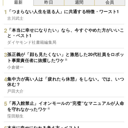
最新
昨日
週間
会員
「つまらない人生を送る人」に共通する特徴・ワースト1
古川武士
「本当に幸せになりたい」なら、今すぐやめた方がいいこ
と・ベスト1
ダイヤモンド社書籍編集局
孫正義が「顔も見たくない」と激怒した20代社員をロボッ
ト事業責任者に抜擢したワケ
小倉健一
集中力が高い人は「疲れたら休憩」をしない。では、いつ
休む？
戸田大介
「再入館禁止」イオンモールの“完璧”なマニュアルが人命
を守れなかったワケ
窪田順生
本当に幸せになれる考え方・ベスト1