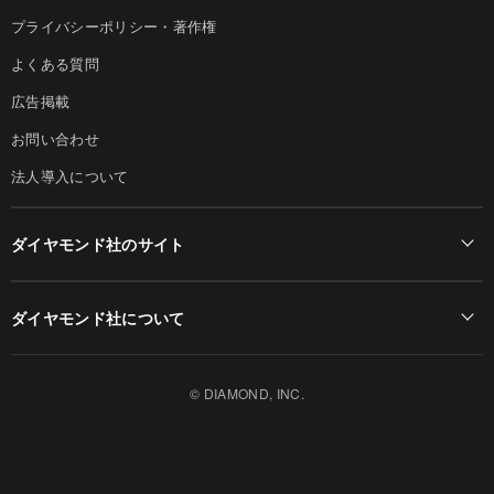
プライバシーポリシー・著作権
よくある質問
広告掲載
お問い合わせ
法人導入について
ダイヤモンド社のサイト
Diamond Online(English)
ダイヤモンド社について
週刊ダイヤモンド
ダイヤモンド社TOP
DIAMONDハーバード・ビジネス・レビュー
© DIAMOND, INC.
会社概要
ダイヤモンドZAi（デジタル版）
採用情報
書籍オンライン
お知らせ
ザイ・オンライン