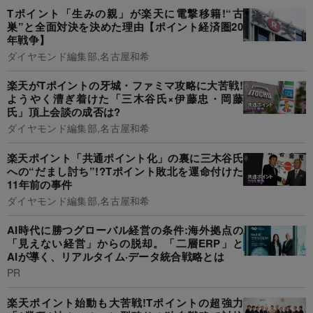
Tポイント「生みの親」が楽天に電撃移籍!“古
巣”と全面対決を決めた理由【ポイント経済圏20
年戦争】
ダイヤモンド編集部,名古屋和希
楽天がTポイントの牙城・ファミマ攻略に大苦戦!
ようやく漕ぎ着けた「三木谷氏×伊藤忠・岡藤
氏」頂上会談の成否は?
ダイヤモンド編集部,名古屋和希
楽天ポイント「共通ポイント化」の裏に三木谷氏
への“だまし討ち”!?Tポイント敗北を運命付けた
11年前の事件
ダイヤモンド編集部,名古屋和希
AI時代に勝つグローバル経営の条件:海外拠点の
「見えない経営」からの脱却。「二層ERP」と
AIが導く、リアルタイム·データ統合戦略とは
PR
楽天ポイント始動も大苦戦!Tポイントの超強力