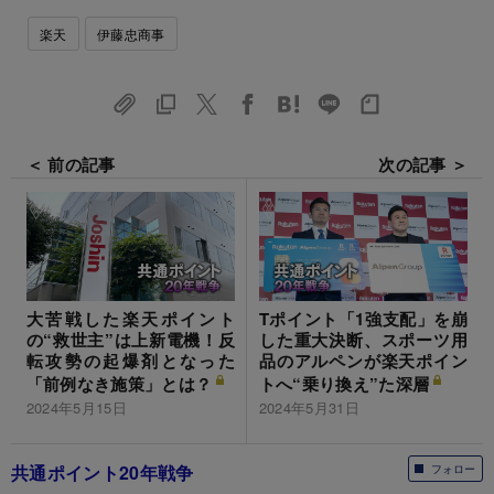
楽天
伊藤忠商事
＜ 前の記事
次の記事 ＞
大苦戦した楽天ポイント
Tポイント「1強支配」を崩
の“救世主”は上新電機！反
した重大決断、スポーツ用
転攻勢の起爆剤となった
品のアルペンが楽天ポイン
「前例なき施策」とは？
トへ“乗り換え”た深層
2024年5月15日
2024年5月31日
共通ポイント20年戦争
フォロー