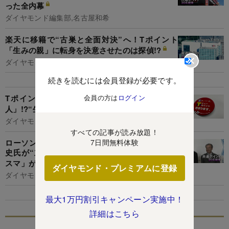
った全内幕
ダイヤモンド編集部,名古屋和希
楽天に移籍で“古巣と全面対決”へ！Tポイント
「生みの親」に転身を決意させたのは探偵!?
ダイヤモンド編集部,名古屋和希
続きを読むには会員登録が必要です。
会員の方は
ログイン
Tポイント、開始初日の利用者は「たった300
人」!?“生みの親”も絶句したスロースタート
ダイヤモンド編集部,名古屋和希
すべての記事が読み放題！
ローソンのTポイント参画は最年少社長の新浪剛
7日間無料体験
史氏が“立役者”、大本命だったセブンは「カリ
スマ」がネックに
ダイヤモンド・プレミアムに登録
ダイヤモンド編集部,名古屋和希
最大1万円割引キャンペーン実施中！
詳細はこちら