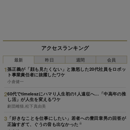
アクセスランキング
最新
昨日
週間
会員
孫正義が「顔も見たくない」と激怒した20代社員をロボッ
ト事業責任者に抜擢したワケ
小倉健一
60代でtimeleszにハマり人生初の1人遠征へ…「中高年の推
し活」が人生を変えるワケ
劇団雌猫,松下真由美
「好きなことを仕事にしたい」若者への豊田章男の回答が
正論すぎて、ぐうの音も出なかった