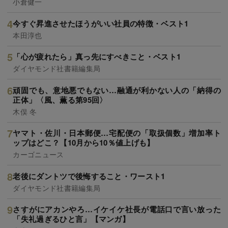
小倉健一
今すぐ昇進させたほうがいい社員の特徴・ベスト1
本田淳也
「心が疲れたら」真っ先にすべきこと・ベスト1
ダイヤモンド社書籍編集局
頑固でも、意地悪でもない…融通が利かない人の「納得の
正体」〈風、薫る第95回〉
木俣 冬
ヤマト・佐川・日本郵便…宅配便の「取扱個数」増加率ト
ップはどこ？【10月から10％値上げも】
カーゴニュース
老後にダントツで後悔すること・ワースト1
ダイヤモンド社書籍編集局
さすがにアカンやろ…イケイケ社長が電話口で言い放った
「失礼過ぎるひと言」【マンガ】