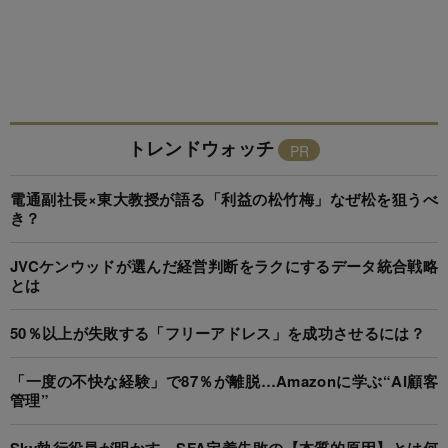
トレンドウォッチ
電通副社長×東大教授が語る「利益の松竹梅」なぜ松を狙うべ
き？
JVCケンウッドが選んだ経営判断をラクにするデータ統合戦略
とは
50％以上が失敗する「フリーアドレス」を成功させるには？
「一度の不快な経験」で87％が離脱…Amazonに学ぶ“AI顧客
管理”
Sky執行役員が明かす、SFA定着失敗の【本質的原因】とは何