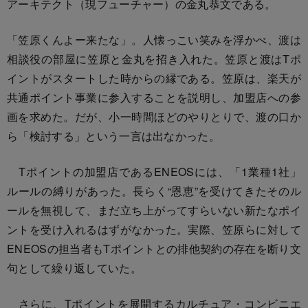
アーキテクト（現フューチャー）の金丸恭文である。
「笠原くんよー来たな」。人懐っこい笑みを浮かべ、渡は
相談役の部屋に笠原と金丸を招き入れた。笠原と渡はTポ
イントがスタートした時からの縁である。笠原は、楽天が
共通ポイント事業に参入することを説明し、加盟店への参
画を求めた。だが、小一時間ほどのやりとりで、渡の口か
ら「検討する」という一言は出なかった。
Tポイントの加盟店であるENEOSには、「1業種1社」
ルールの縛りがあった。長らく“恩恵”を受けてきたそのル
ールを無視して、まだ立ち上がってすらいない新たなポイ
ントを受け入れるはずがなかった。実際、笠原らに対して
ENEOSの担当者もTポイントとの排他契約の存在を断り文
句として繰り返していた。
さらに、Tポイントを展開するカルチュア・コンビニエ