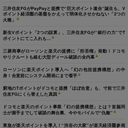
三井住友FGがPayPayと提携で“巨大ポイント連合”誕生も、V
ポイント経済圏の基盤をかえって弱体化させかねない「2つの
火種」
新生Vポイント「2つの誤算」、三井住友FGが“銀行の力”でT
ポイントにてこ入れも…
三菱商事がローソンと楽天の提携に「拒否権」発動！ドコモ
やリクルートも絡む大型ディール破談の全内幕
ローソンに楽天ポイント導入へ「幻の包括提携構想」の中
身！合意前にシステム開発にまで着手
窮地のTポイントがドコモと提携「ほぼ合意」も、寸前で三井
住友FGにくら替えした真因
ドコモと楽天のポイント事業「幻の提携構想」とは？首脳同
士が握手までして破談の舞台裏、今やモバイルで“仇敵”
東急が楽天ポイントを導入！“渋谷の大家”が楽天経済圏参画