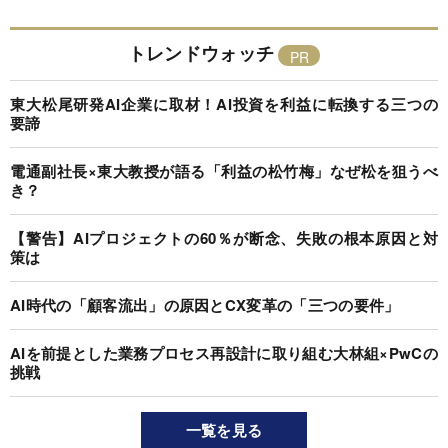
トレンドウォッチ
東大松尾研発AI企業に取材！AI投資を利益に転換する三つの
要諦
電通副社長×東大教授が語る「利益の松竹梅」なぜ松を狙うべ
き？
【警告】AIプロジェクトの60％が断念、失敗の根本原因と対
策は
AI時代の「顧客流出」の原因とCX変革の「三つの要件」
AIを前提とした業務プロセス再設計に取り組む大林組×PwCの
挑戦
一覧を見る