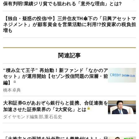
保有判明!業績ジリ貧でも狙われる「意外な理由」とは?
【独自・疑惑の投信/中】三井住友TH傘下の「日興アセットマ
ネジメント」が顧客資金を営業活動に利用!?投資家の税負担
増も
関連記事
“積み立て王子” 再始動！新ファンド「なかのア
セット」が運用開始【セゾン投信問題の深層・前
編】
橋本卓典
大和証券Gがあおぞら銀行らと提携、合従連衡を
加速させた証券業界の「2大変化」とは
ダイヤモンド編集部,重石岳史
「大株主との面談を社外取にも義務付けよ！」日