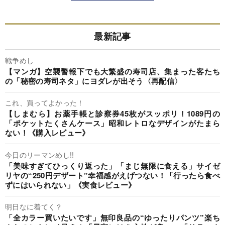
最新記事
戦争めし
【マンガ】空襲警報下でも大繁盛の寿司店、集まった客たち
の「秘密の寿司ネタ」にヨダレが出そう〈再配信〉
これ、買ってよかった！
【しまむら】お薬手帳と診察券45枚がスッポリ！1089円の
「ポケットたくさんケース」昭和レトロなデザインがたまら
ない！《購入レビュー》
今日のリーマンめし!!
「美味すぎてひっくり返った」「まじ無限に食える」サイゼ
リヤの“250円デザート”幸福感がえげつない！「行ったら食べ
ずにはいられない」《実食レビュー》
明日なに着てく？
「全カラー買いたいです」無印良品の“ゆったりパンツ”楽ち