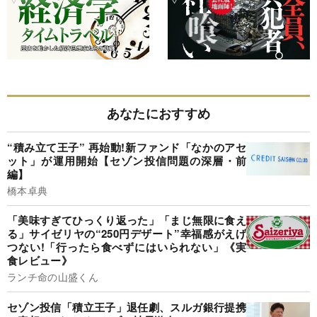
あなたにおすすめ
“積み立て王子” 再始動!新ファンド「なかのアセ
ット」が運用開始【セゾン投信問題の深層・前
編】
橋本卓典
「美味すぎてひっくり返った」「まじ無限に食え
る」サイゼリヤの“250円デザート”幸福感がえげ
つない!「行ったら食べずにはいられない」《実
食レビュー》
ランチ命の山盛くん
セゾン投信「積立王子」退任劇、スルガ銀行提携