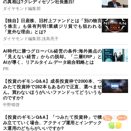
の真相は?クレディセゾン社長激白!
ダイヤモンド編集部
【独自】日産株、旧村上ファンドとは「別の物言
う株主」も保有判明!業績ジリ貧でも狙われる
「意外な理由」とは?
ダイヤモンド編集部,浅島亮子
AI時代に勝つグローバル経営の条件:海外拠点の
「見えない経営」からの脱却。「二層ERP」と
AIが導く、リアルタイム·データ統合戦略とは
PR
【投資のギモンQ&A】成長投資枠で2000本、つ
みたて投資枠で282本もあるので正直、選べませ
ん。買わないほうがいいファンドってどういうも
のですか?
中野晴啓
【投資のギモンQ&A】「つみたて投資枠」で積
み立てていく場合、アクティブ運用とインデック
ス運用のどちらがいいですか?