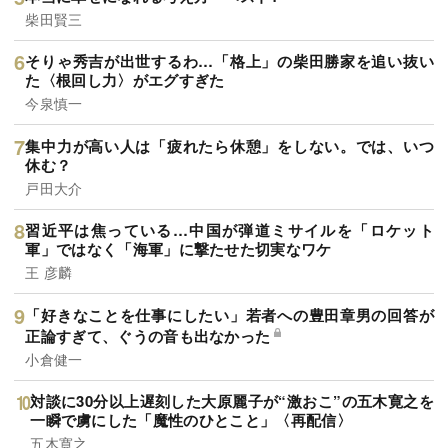
柴田賢三
そりゃ秀吉が出世するわ…「格上」の柴田勝家を追い抜い
た〈根回し力〉がエグすぎた
今泉慎一
集中力が高い人は「疲れたら休憩」をしない。では、いつ
休む？
戸田大介
習近平は焦っている…中国が弾道ミサイルを「ロケット
軍」ではなく「海軍」に撃たせた切実なワケ
王 彦麟
「好きなことを仕事にしたい」若者への豊田章男の回答が
正論すぎて、ぐうの音も出なかった
小倉健一
対談に30分以上遅刻した大原麗子が“激おこ”の五木寛之を
一瞬で虜にした「魔性のひとこと」〈再配信〉
五木寛之