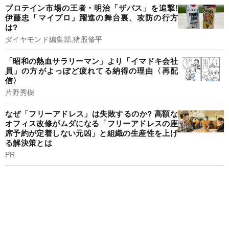
プロテイン市場の王者・明治「ザバス」を追撃!
伊藤忠「マイプロ」躍進の舞台裏、攻防の行方
は?
ダイヤモンド編集部,猪股修平
「昭和の熱血サラリーマン」より「イマドキ会社
員」の方がよっぽど疲れてる納得の理由〈再配
信〉
片野秀樹
なぜ「フリーアドレス」は失敗するのか? 高額な
オフィス改修がムダになる「フリーアドレスの座
席予約が定着しない元凶」と組織の生産性を上げ
る解決策とは
PR