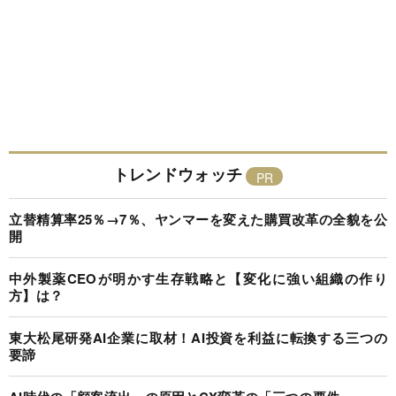
トレンドウォッチ
立替精算率25％→7％、ヤンマーを変えた購買改革の全貌を公
開
中外製薬CEOが明かす生存戦略と【変化に強い組織の作り
方】は？
東大松尾研発AI企業に取材！AI投資を利益に転換する三つの
要諦