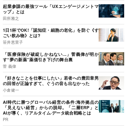
起業参謀の最強ツール「UXエンゲージメントマ
ップ」とは
田所雅之
1日1杯でOK!「認知症・細胞の老化」を防ぐ《す
ごい飲み物》とは?
笹井恵里子
「医療保険が破綻しかねない...」菅義偉が明か
す“夢の新薬”薬価引き下げの舞台裏
菅 義偉
「好きなことを仕事にしたい」若者への豊田章男
の回答が正論すぎて、ぐうの音も出なかった
小倉健一
AI時代に勝つグローバル経営の条件:海外拠点の
「見えない経営」からの脱却。「二層ERP」と
AIが導く、リアルタイム·データ統合戦略とは
PR