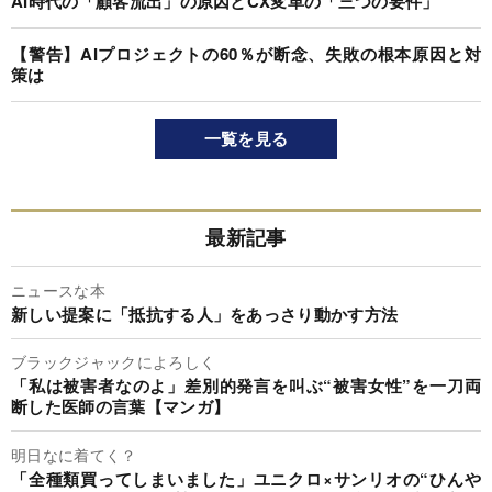
AI時代の「顧客流出」の原因とCX変革の「三つの要件」
【警告】AIプロジェクトの60％が断念、失敗の根本原因と対
策は
一覧を見る
最新記事
ニュースな本
新しい提案に「抵抗する人」をあっさり動かす方法
ブラックジャックによろしく
「私は被害者なのよ」差別的発言を叫ぶ“被害女性”を一刀両
断した医師の言葉【マンガ】
明日なに着てく？
「全種類買ってしまいました」ユニクロ×サンリオの“ひんや