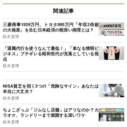
関連記事
三菱商事1939万円、トヨタ895万円「年収2倍超
の大格差」を生む日本経済の根深い病理とは？
鈴木貴博
「退職代行を使うなんて最低！」「単なる情弱ビ
ジネス」ブチギレる昭和世代が見落としている視
点
鈴木貴博
NISA貧乏を招く3つの「危険なサイン」あなたは
本当に大丈夫？
鈴木貴博
ちょこざっぷ「ジムなし店舗」はアリなのか？カ
ラオケ、ランドリーまで展開する深いワケ
鈴木貴博