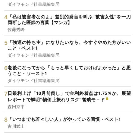
ダイヤモンド社書籍編集局
「私は被害者なのよ」差別的発言を叫ぶ“被害女性”を一刀
両断した医師の言葉【マンガ】
佐藤秀峰
「強運の持ち主」になりたいなら、今すぐやめた方がいい
こと・ベスト1
ダイヤモンド社書籍編集局
老後になってから「もっと早くしておけばよかった」と思
うこと・ワースト1
ダイヤモンド社書籍編集局
日銀利上げ「10月前倒し」で金利終着点は1.75％か、展望
レポートで鮮明“物価上振れリスク”警戒モ－ド
森田京平
「いつまでも若々しい人」がやっている習慣・ベスト1
古川武士