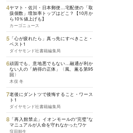
ヤマト・佐川・日本郵便…宅配便の「取
扱個数」増加率トップはどこ？【10月か
ら10％値上げも】
カーゴニュース
「心が疲れたら」真っ先にすべきこと・
ベスト1
ダイヤモンド社書籍編集局
頑固でも、意地悪でもない…融通が利か
ない人の「納得の正体」〈風、薫る第95
回〉
木俣 冬
老後にダントツで後悔すること・ワース
ト1
ダイヤモンド社書籍編集局
「再入館禁止」イオンモールの“完璧”な
マニュアルが人命を守れなかったワケ
窪田順生