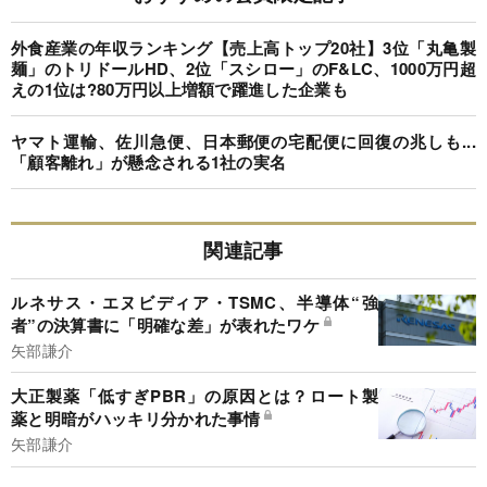
外食産業の年収ランキング【売上高トップ20社】3位「丸亀製
麺」のトリドールHD、2位「スシロー」のF&LC、1000万円超
えの1位は?80万円以上増額で躍進した企業も
ヤマト運輸、佐川急便、日本郵便の宅配便に回復の兆しも...
「顧客離れ」が懸念される1社の実名
関連記事
ルネサス・エヌビディア・TSMC、半導体“強
者”の決算書に「明確な差」が表れたワケ
矢部謙介
大正製薬「低すぎPBR」の原因とは？ロート製
薬と明暗がハッキリ分かれた事情
矢部謙介