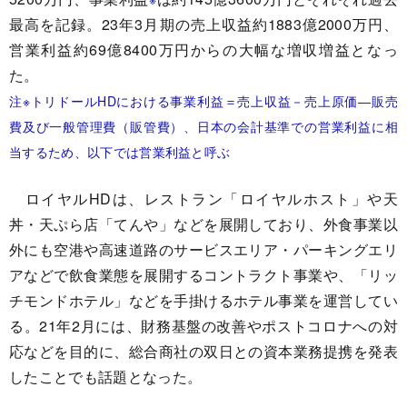
最高を記録。23年3月期の売上収益約1883億2000万円、
営業利益約69億8400万円からの大幅な増収増益となっ
た。
注※トリドールHDにおける事業利益＝売上収益－売上原価―販売
費及び一般管理費（販管費）、日本の会計基準での営業利益に相
当するため、以下では営業利益と呼ぶ
ロイヤルHDは、レストラン「ロイヤルホスト」や天
丼・天ぷら店「てんや」などを展開しており、外食事業以
外にも空港や高速道路のサービスエリア・パーキングエリ
アなどで飲食業態を展開するコントラクト事業や、「リッ
チモンドホテル」などを手掛けるホテル事業を運営してい
る。21年2月には、財務基盤の改善やポストコロナへの対
応などを目的に、総合商社の双日との資本業務提携を発表
したことでも話題となった。