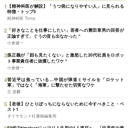
【精神科医が解説】「うつ病になりやすい人」に見られる
特徴・トップ5
精神科医 Tomy
「好きなことを仕事にしたい」若者への豊田章男の回答が
正論すぎて、ぐうの音も出なかった
小倉健一
孫正義が「顔も見たくない」と激怒した20代社員をロボッ
ト事業責任者に抜擢したワケ
小倉健一
習近平は焦っている…中国が弾道ミサイルを「ロケット
軍」ではなく「海軍」に撃たせた切実なワケ
王 彦麟
【老後】ひとりぼっちにならないために今すべきこと・ベ
スト1
ダイヤモンド社書籍編集局
60代でtimeleszにハマり人生初の1人遠征へ…「中高年の推