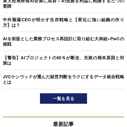
東大松尾研発AI企業に取材！AI投資を利益に転換する三つの
要諦
中外製薬CEOが明かす生存戦略と【変化に強い組織の作り
方】は？
AIを前提とした業務プロセス再設計に取り組む大林組×PwCの
挑戦
【警告】AIプロジェクトの60％が断念、失敗の根本原因と対
策は
JVCケンウッドが選んだ経営判断をラクにするデータ統合戦略
とは
一覧を見る
最新記事