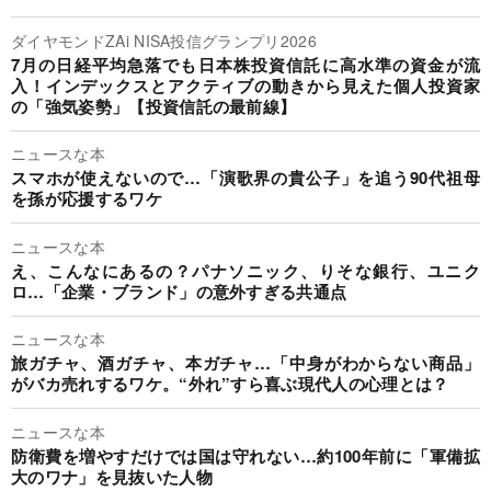
ダイヤモンドZAi NISA投信グランプリ2026
7月の日経平均急落でも日本株投資信託に高水準の資金が流
入！インデックスとアクティブの動きから見えた個人投資家
の「強気姿勢」【投資信託の最前線】
ニュースな本
スマホが使えないので…「演歌界の貴公子」を追う90代祖母
を孫が応援するワケ
ニュースな本
え、こんなにあるの？パナソニック、りそな銀行、ユニク
ロ…「企業・ブランド」の意外すぎる共通点
ニュースな本
旅ガチャ、酒ガチャ、本ガチャ…「中身がわからない商品」
がバカ売れするワケ。“外れ”すら喜ぶ現代人の心理とは？
ニュースな本
防衛費を増やすだけでは国は守れない…約100年前に「軍備拡
大のワナ」を見抜いた人物