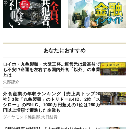
あなたにおすすめ
ロイホ・丸亀製麺・大阪王将...運営元は最高益で
も不安!?命運を左右する国内外食「以外」の事業
とは
矢部謙介
外食産業の年収ランキング【売上高トップ20
社】3位「丸亀製麺」のトリドールHD、2位「ス
シロー」のF&LC、1000万円超えの1位は?80万
円以上増額で躍進した企業も
ダイヤモンド編集部,大日結貴
【精神科医が解説】「うつ病になりやすい人」に