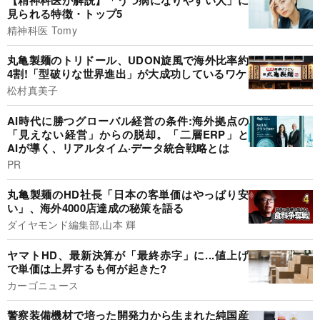
見られる特徴・トップ5
精神科医 Tomy
丸亀製麺のトリドール、UDON旋風で海外比率約
4割!「型破りな世界進出」が大成功しているワケ
松村真美子
AI時代に勝つグローバル経営の条件:海外拠点の
「見えない経営」からの脱却。「二層ERP」と
AIが導く、リアルタイム·データ統合戦略とは
PR
丸亀製麺のHD社長「日本の客単価はやっぱり安
い」、海外4000店達成の秘策を語る
ダイヤモンド編集部,山本 輝
ヤマトHD、最新決算が「最終赤字」に...値上げ
で単価は上昇するも何が起きた?
カーゴニュース
警察装備機材で培った開発力から生まれた純国産