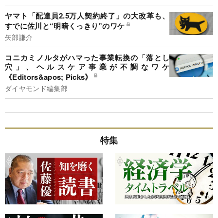
ヤマト「配達員2.5万人契約終了」の大改革も、
すでに佐川と“明暗くっきり”のワケ
矢部謙介
コニカミノルタがハマった事業転換の「落とし
穴」、ヘルスケア事業が不調なワケ
《Editors&apos; Picks》
ダイヤモンド編集部
特集