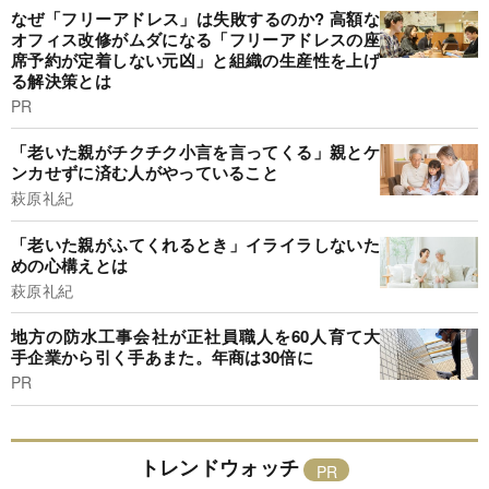
なぜ「フリーアドレス」は失敗するのか? 高額な
オフィス改修がムダになる「フリーアドレスの座
席予約が定着しない元凶」と組織の生産性を上げ
る解決策とは
PR
「老いた親がチクチク小言を言ってくる」親とケ
ンカせずに済む人がやっていること
萩原礼紀
「老いた親がふてくれるとき」イライラしないた
めの心構えとは
萩原礼紀
地方の防水工事会社が正社員職人を60人育て大
手企業から引く手あまた。年商は30倍に
PR
トレンドウォッチ