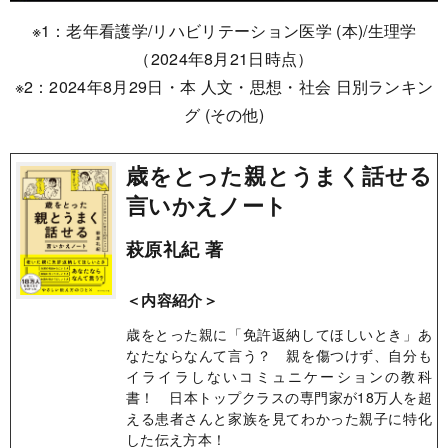
※1：老年看護学/リハビリテーション医学 (本)/生理学
（2024年8月21日時点）
※2：2024年8月29日・本 人文・思想・社会 日別ランキン
グ (その他)
歳をとった親とうまく話せる
言いかえノート
萩原礼紀 著
＜内容紹介＞
歳をとった親に「免許返納してほしいとき」あ
なたならなんて言う？ 親を傷つけず、自分も
イライラしないコミュニケーションの教科
書！ 日本トップクラスの専門家が18万人を超
える患者さんと家族を見てわかった親子に特化
した伝え方本！