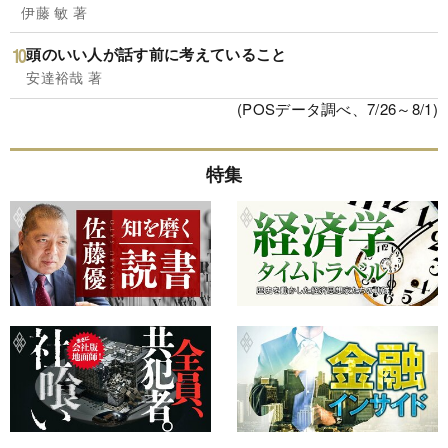
伊藤 敏 著
頭のいい人が話す前に考えていること
安達裕哉 著
(POSデータ調べ、7/26～8/1)
特集