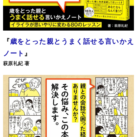
『
歳をとった親とうまく話せる言いかえ
ノート
』
萩原礼紀 著