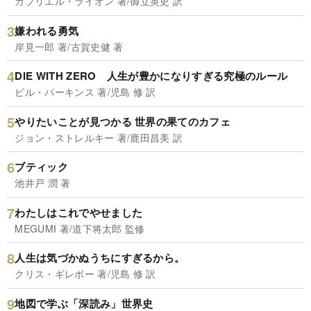
ガブリエル・ライオン 著/御立英史 訳
嫌われる勇気
岸見一郎 著/古賀史健 著
DIE WITH ZERO 人生が豊かになりすぎる究極のルール
ビル・パーキンス 著/児島 修 訳
やりたいことが見つかる 世界の果てのカフェ
ジョン・ストレルキー 著/鹿田昌美 訳
ブティック
池井戸 潤 著
わたしはこれでやせました
MEGUMI 著/道下将太郎 監修
人生は気づかぬうちにすぎるから。
クリス・ギレボー 著/児島 修 訳
地図で学ぶ「深読み」世界史