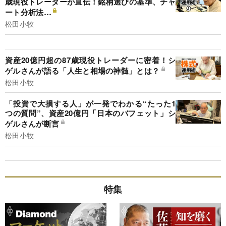
歳現役トレーダーが直伝！銘柄選びの基準、チャ
ート分析法…
松田小牧
資産20億円超の87歳現役トレーダーに密着！シ
ゲルさんが語る「人生と相場の神髄」とは？
松田小牧
「投資で大損する人」が一発でわかる“たった1
つの質問”、資産20億円「日本のバフェット」シ
ゲルさんが断言
松田小牧
特集