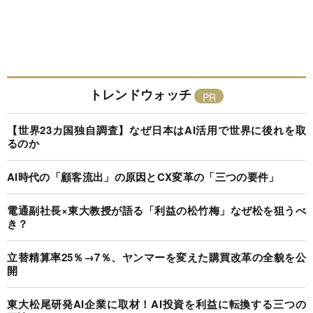
トレンドウォッチ
【世界23カ国独自調査】なぜ日本はAI活用で世界に後れを取
るのか
AI時代の「顧客流出」の原因とCX変革の「三つの要件」
電通副社長×東大教授が語る「利益の松竹梅」なぜ松を狙うべ
き？
立替精算率25％→7％、ヤンマーを変えた購買改革の全貌を公
開
東大松尾研発AI企業に取材！AI投資を利益に転換する三つの