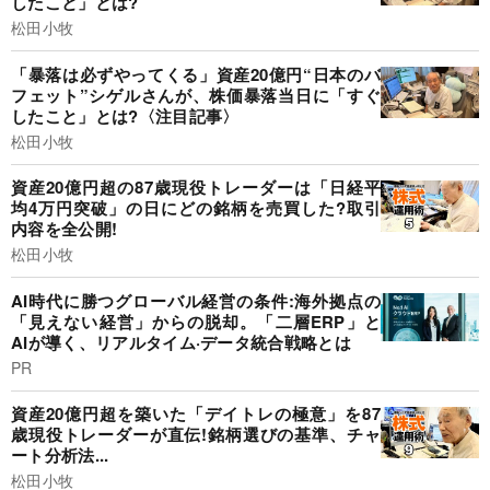
したこと」とは?
松田小牧
「暴落は必ずやってくる」資産20億円“日本のバ
フェット”シゲルさんが、株価暴落当日に「すぐ
したこと」とは?〈注目記事〉
松田小牧
資産20億円超の87歳現役トレーダーは「日経平
均4万円突破」の日にどの銘柄を売買した?取引
内容を全公開!
松田小牧
AI時代に勝つグローバル経営の条件:海外拠点の
「見えない経営」からの脱却。「二層ERP」と
AIが導く、リアルタイム·データ統合戦略とは
PR
資産20億円超を築いた「デイトレの極意」を87
歳現役トレーダーが直伝!銘柄選びの基準、チャ
ート分析法...
松田小牧