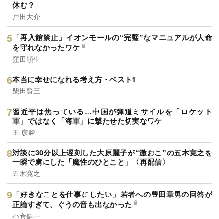
休む？
戸田大介
「再入館禁止」イオンモールの“完璧”なマニュアルが人命
を守れなかったワケ
窪田順生
本当に幸せになれる考え方・ベスト1
柴田賢三
習近平は焦っている…中国が弾道ミサイルを「ロケット
軍」ではなく「海軍」に撃たせた切実なワケ
王 彦麟
対談に30分以上遅刻した大原麗子が“激おこ”の五木寛之を
一瞬で虜にした「魔性のひとこと」〈再配信〉
五木寛之
「好きなことを仕事にしたい」若者への豊田章男の回答が
正論すぎて、ぐうの音も出なかった
小倉健一