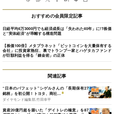
おすすめの会員限定記事
日経平均6万3000円でも経済成長は「失われた40年」に!?株価
と“実体経済”が乖離する構造問題
【株価100倍】メタプラネット「ビットコインを大量保有する
会社」に投資家熱狂、裏でトランプ一家とハゲタカファンド
が巨額利益を得る「錬金術」の正体
関連記事
“日本のバフェット”シゲルさんの「長期保有27
銘柄」を初公開！トヨタ、商社…
ダイヤモンド編集部,竹田幸平
資産20億円超を築いた「デイトレの極意」を87