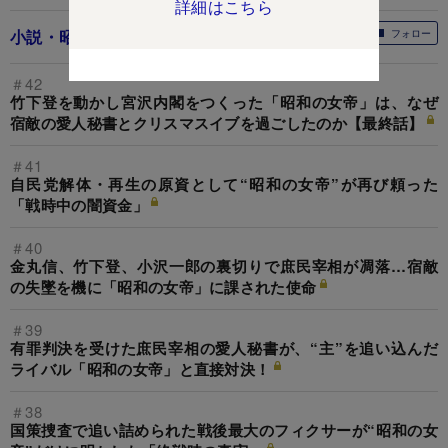
詳細はこちら
小説・昭和の女帝
フォロー
＃42
竹下登を動かし宮沢内閣をつくった「昭和の女帝」は、なぜ
宿敵の愛人秘書とクリスマスイブを過ごしたのか【最終話】
＃41
自民党解体・再生の原資として“昭和の女帝”が再び頼った
「戦時中の闇資金」
＃40
金丸信、竹下登、小沢一郎の裏切りで庶民宰相が凋落…宿敵
の失墜を機に「昭和の女帝」に課された使命
＃39
有罪判決を受けた庶民宰相の愛人秘書が、“主”を追い込んだ
ライバル「昭和の女帝」と直接対決！
＃38
国策捜査で追い詰められた戦後最大のフィクサーが“昭和の女