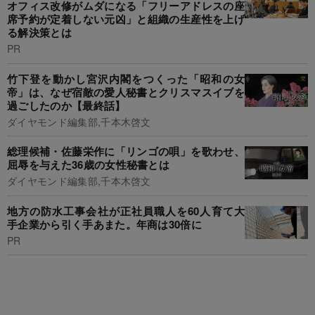
オフィス改修がムダになる「フリーアドレスの座
席予約が定着しない元凶」と組織の生産性を上げ
る解決策とは
PR
竹下登を動かし宮沢内閣をつくった「昭和の女
帝」は、なぜ宿敵の愛人秘書とクリスマスイブを
過ごしたのか【最終話】
ダイヤモンド編集部,千本木啓文
総理候補・佐藤栄作に「リンゴの唄」を歌わせ、
屈辱を与えた36歳の女性秘書とは
ダイヤモンド編集部,千本木啓文
地方の防水工事会社が正社員職人を60人育て大
手企業から引く手あまた。年商は30倍に
PR