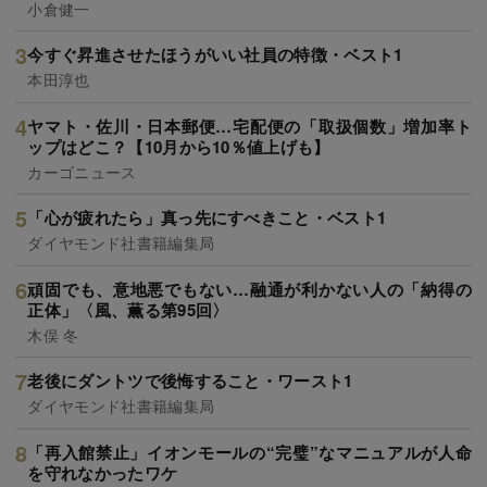
小倉健一
今すぐ昇進させたほうがいい社員の特徴・ベスト1
本田淳也
ヤマト・佐川・日本郵便…宅配便の「取扱個数」増加率ト
ップはどこ？【10月から10％値上げも】
カーゴニュース
「心が疲れたら」真っ先にすべきこと・ベスト1
ダイヤモンド社書籍編集局
頑固でも、意地悪でもない…融通が利かない人の「納得の
正体」〈風、薫る第95回〉
木俣 冬
老後にダントツで後悔すること・ワースト1
ダイヤモンド社書籍編集局
「再入館禁止」イオンモールの“完璧”なマニュアルが人命
を守れなかったワケ