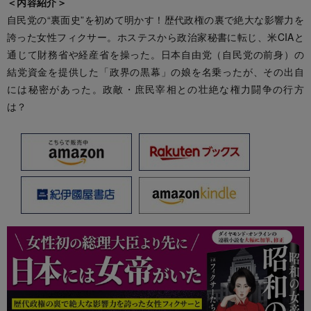
＜内容紹介＞
自民党の“裏面史”を初めて明かす！歴代政権の裏で絶大な影響力を
誇った女性フィクサー。ホステスから政治家秘書に転じ、米CIAと
通じて財務省や経産省を操った。日本自由党（自民党の前身）の
結党資金を提供した「政界の黒幕」の娘を名乗ったが、その出自
には秘密があった。政敵・庶民宰相との壮絶な権力闘争の行方
は？