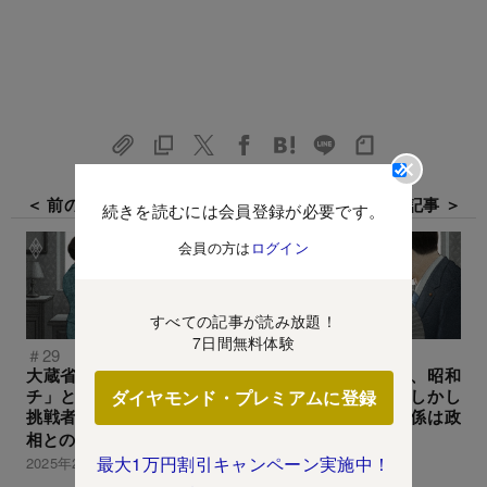
＜ 前の記事
次の記事 ＞
続きを読むには会員登録が必要です。
会員の方は
ログイン
すべての記事が読み放題！
7日間無料体験
＃29
＃31
大蔵省や通産省の「タニマ
庶民宰相が組閣直前、昭和
チ」となった昭和の女帝に
の女帝に勝利宣言！しかし
ダイヤモンド・プレミアムに登録
挑戦者が！史上最年少の蔵
女性たちとの歪な関係は政
相との相克
権のアキレス腱に
最大1万円割引キャンペーン実施中！
2025年2月1日
2025年2月8日