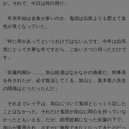
か。それで、今日は何の用だ」
年末年始は会食が多いのか、鬼頭は以前よりも肥えて血
色が良くなっていた。
「特に用があってというわけではないんです。今年は自民
党にとって大事な年ですから、ごあいさつに伺っただけで
す」
「佐藤内閣か……。加山鋭達はなかなかの曲者だ。幹事長
を外されたが、必ず復活してくる。加山と、真木甚八先生
の関係はどうだったんだ」
それまでレイ子は、加山について鬼頭とじっくり話した
ことはなかった。それだけ鬼頭が加山に関心を持っていな
かったともいえる。だが、総理総裁になった佐藤の下で、
加山が重用され、さすがに無視できなくなってきたのだっ