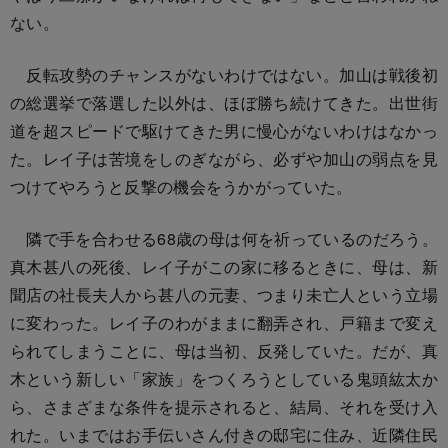
ない。
反転攻勢のチャンスがないわけではない。加山は戦後初
の総選挙で落選した以外は、ほぼ勝ち続けてきた。出世街
道を超スピードで駆けてきた男に慢心がないわけはなかっ
た。レイ子は苦境をしのぎながら、必ずや加山の弱点を見
つけてやろうと反撃の機会をうかがっていた。
隣で手を合わせる68歳の母は何を祈っているのだろう。
真木甚八の死後、レイ子がこの家に移るときに、母は、新
聞店の社長夫人から甚八の元妻、つまり未亡人という立場
に変わった。レイ子のわがままに翻弄され、戸籍まで変え
られてしまうことに、母は当初、反発していた。だが、真
木という新しい「家族」をつくろうとしている鬼頭紘太か
ら、さまざまな条件を提示されると、結局、それを受け入
れた。いまではお手伝いさん付きの邸宅に住み、近隣住民