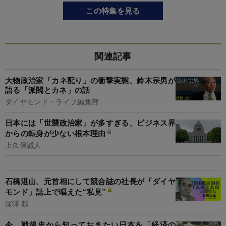
この特集を見る
関連記事
大物政治家「カネ配り」の衝撃実態、鈴木宗男が
語る「派閥とカネ」の話
ダイヤモンド・ライフ編集部
日本には「世襲政治家」が多すぎる、ビジネス界
からの転身が少ない根本理由
上久保誠人
石橋湛山、元首相にして競合誌の社長が「ダイヤ
モンド」誌上で唱えた“私見”
深澤 献
今、戦後史から知っておきたい日本を「経済の