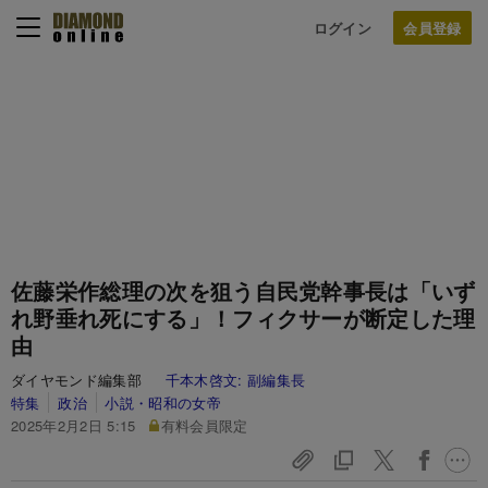
ログイン
佐藤栄作総理の次を狙う自民党幹事長は「いず
れ野垂れ死にする」！フィクサーが断定した理
由
ダイヤモンド編集部
千本木啓文:
副編集長
特集
政治
小説・昭和の女帝
2025年2月2日 5:15
有料会員限定