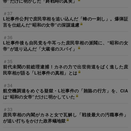
帝”だけに明かした「終戦時の真実」
＃37
L社事件公判で庶民宰相を追い込んだ「蜂の一刺し」。爆弾証
言を仕組んだ“昭和の女帝”の深謀遠慮
＃36
L社事件後も自民党を牛耳った庶民宰相の派閥に、“昭和の女
帝”が送り込んだ「大蔵省のスパイ」
＃35
前代未聞の前総理逮捕！カネの力で出世街道をばく進した庶
民宰相が語る「L社事件の真相」とは
＃34
航空機調達をめぐる疑獄・L社事件の「賄賂の行方」を、CIA
は“昭和の女帝”だけに明かしていた
＃33
庶民宰相の内閣がカネと女で瓦解し「戦後最大の汚職事件」
が追い打ちをかけた政界蟻地獄