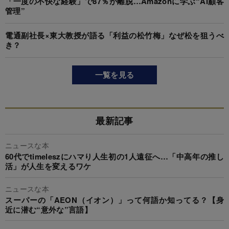
「一度の不快な経験」で87％が離脱…Amazonに学ぶ“AI顧客
管理”
電通副社長×東大教授が語る「利益の松竹梅」なぜ松を狙うべ
き？
一覧を見る
最新記事
ニュースな本
60代でtimeleszにハマり人生初の1人遠征へ…「中高年の推し
活」が人生を変えるワケ
ニュースな本
スーパーの「AEON（イオン）」って何語か知ってる？【身
近に潜む“意外な”言語】