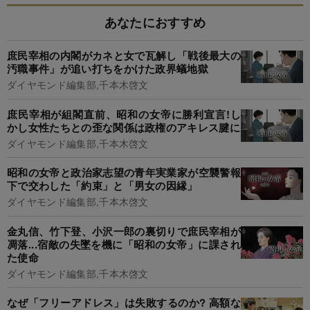
あなたにおすすめ
庶民宰相の内閣がカネと女で瓦解し「戦後最大の
汚職事件」が追い打ちをかけた政界蟻地獄
ダイヤモンド編集部,千本木啓文
庶民宰相が組閣直前、昭和の女帝に勝利宣言!し
かし女性たちとの歪な関係は政権のアキレス腱に
ダイヤモンド編集部,千本木啓文
昭和の女帝と政治家志望の青年実業家が空襲警報
下で交わした「約束」と「男女の因縁」
ダイヤモンド編集部,千本木啓文
金丸信、竹下登、小沢一郎の裏切りで庶民宰相が
凋落...宿敵の失墜を機に「昭和の女帝」に課され
た使命
ダイヤモンド編集部,千本木啓文
なぜ「フリーアドレス」は失敗するのか? 高額な