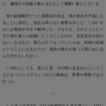
に、趣味の三味線を教えるなどして優雅に暮らしている。
母の結婚相手だった新聞店の主は、母が真木の戸籍に入
ることに反対し、訴訟も辞さない姿勢を示した。このいさ
かいは鬼頭がカネで解決した。そもそも、どのようにレイ
子の母を甚八と結婚したことにしたのか、皆目見当が付か
ない。なぜなら、甚八が亡くなっていたため、死後の結婚
ということになるからだ。鬼頭が権力を使って国にねじ込
んだのかもしれない。
いずれにしても、甚八と母、その間に生まれたというこ
とになったレイ子という3人の家族は、普通の家族ではな
かった。
◇
レイ子は正月2日、3日は箱根駅伝を見て過ごし、4日に