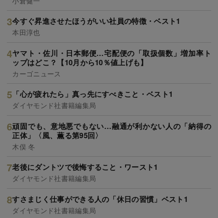
小倉健一
今すぐ昇進させたほうがいい社員の特徴・ベスト1
本田淳也
ヤマト・佐川・日本郵便…宅配便の「取扱個数」増加率ト
ップはどこ？【10月から10％値上げも】
カーゴニュース
「心が疲れたら」真っ先にすべきこと・ベスト1
ダイヤモンド社書籍編集局
頑固でも、意地悪でもない…融通が利かない人の「納得の
正体」〈風、薫る第95回〉
木俣 冬
老後にダントツで後悔すること・ワースト1
ダイヤモンド社書籍編集局
すさまじく仕事ができる人の「休日の習慣」ベスト1
ダイヤモンド社書籍編集局