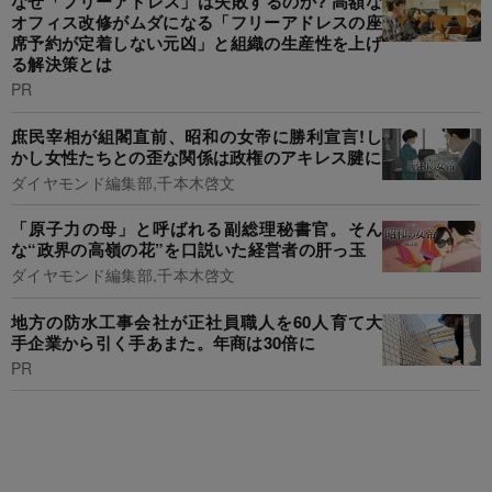
なぜ「フリーアドレス」は失敗するのか? 高額な
オフィス改修がムダになる「フリーアドレスの座
席予約が定着しない元凶」と組織の生産性を上げ
る解決策とは
PR
庶民宰相が組閣直前、昭和の女帝に勝利宣言!し
かし女性たちとの歪な関係は政権のアキレス腱に
ダイヤモンド編集部,千本木啓文
「原子力の母」と呼ばれる副総理秘書官。そん
な“政界の高嶺の花”を口説いた経営者の肝っ玉
ダイヤモンド編集部,千本木啓文
地方の防水工事会社が正社員職人を60人育て大
手企業から引く手あまた。年商は30倍に
PR