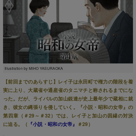
Illustration by MIHO YASURAOKA
【前回までのあらすじ】レイ子は永田町で権力の階段を着
実に上り、大蔵省や通産省のタニマチと称されるまでにな
った。だが、ライバルの加山鋭達が史上最年少で蔵相に就
き、彼女の縄張りを侵していく。『小説・昭和の女帝』の
第四章（＃29～＃32）では、レイ子と加山の因縁の対決
に迫る。（
『小説・昭和の女帝』
＃29）