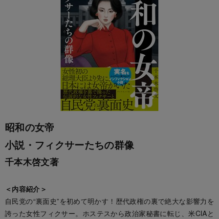
昭和の女帝
小説・フィクサーたちの群像
千本木啓文著
＜内容紹介＞
自民党の“裏面史”を初めて明かす！歴代政権の裏で絶大な影響力を
誇った女性フィクサー。ホステスから政治家秘書に転じ、米CIAと