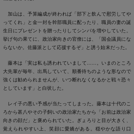
加山は、予算編成が終われば「部下と飲んで慰労してや
ってくれ」と金一封を幹部職員に配ったり、職員の妻の誕
生日にプレゼントを贈ったりしてシンパを増やしていた。
挙げ句の果てに、政治家向きの官僚には、「国会議員にな
らないか。佐藤派として応援するぞ」と誘う始末だった。
藤本は「実は私も誘われていまして……。いまのところ
大先輩が毎年、出馬していて、順番待ちのような形なので
強くは勧められませんが、いつ断れなくなるかと戦々恐々
としています」と白状した。
レイ子の悪い予感が当たってしまった。藤本は十代のこ
ろから甚八やその子飼いの政治家たちから「お前は政治家
向きの顔だ」と褒められていた。ぎょろりと目が大きく、
覚えられやすい上、笑顔に愛嬌がある。穏やかな語り口