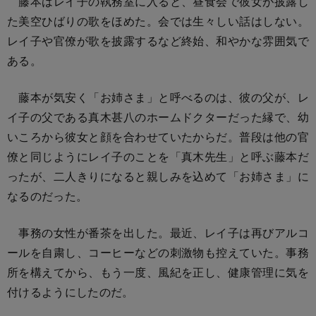
藤本はレイ子の執務室に入ると、昼食会で彼女が披露し
た美空ひばりの歌をほめた。会では生々しい話はしない。
レイ子や官僚が歌を披露するなど終始、和やかな雰囲気で
ある。
藤本が気安く「お姉さま」と呼べるのは、彼の父が、レ
イ子の父である真木甚八のホームドクターだった縁で、幼
いころから彼女と顔を合わせていたからだ。普段は他の官
僚と同じようにレイ子のことを「真木先生」と呼ぶ藤本だ
ったが、二人きりになると親しみを込めて「お姉さま」に
なるのだった。
事務の女性が番茶を出した。最近、レイ子は再びアルコ
ールを自粛し、コーヒーなどの刺激物も控えていた。事務
所を構えてから、もう一度、風紀を正し、健康管理に気を
付けるようにしたのだ。