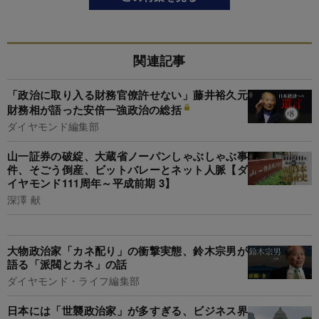
関連記事
「政治に取り入る財務官僚許せない」藤井裕久元
財務相が語った安倍一強政治の総括
ダイヤモンド編集部
山一証券の破綻、大蔵省ノーパンしゃぶしゃぶ事
件、そごう倒産、ビットバレーとネット人脈【ダ
イヤモンド111周年～平成前期 3】
深澤 献
大物政治家「カネ配り」の衝撃実態、鈴木宗男が
語る「派閥とカネ」の話
ダイヤモンド・ライフ編集部
日本には「世襲政治家」が多すぎる、ビジネス界