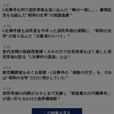
＃37
L社事件公判で庶民宰相を追い込んだ「蜂の一刺し」。爆弾証
言を仕組んだ“昭和の女帝”の深謀遠慮
＃36
L社事件後も自民党を牛耳った庶民宰相の派閥に、“昭和の女
帝”が送り込んだ「大蔵省のスパイ」
＃35
前代未聞の前総理逮捕！カネの力で出世街道をばく進した庶
民宰相が語る「L社事件の真相」とは
＃34
航空機調達をめぐる疑獄・L社事件の「賄賂の行方」を、CIA
は“昭和の女帝”だけに明かしていた
＃33
庶民宰相の内閣がカネと女で瓦解し「戦後最大の汚職事件」
が追い打ちをかけた政界蟻地獄
この特集を見る