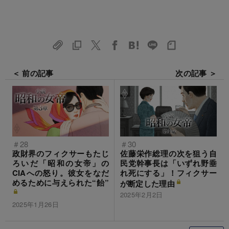
＜ 前の記事
次の記事 ＞
＃28
＃30
政財界のフィクサーもたじ
佐藤栄作総理の次を狙う自
ろいだ「昭和の女帝」の
民党幹事長は「いずれ野垂
CIAへの怒り。彼女をなだ
れ死にする」！フィクサー
めるために与えられた“飴”
が断定した理由
2025年2月2日
2025年1月26日