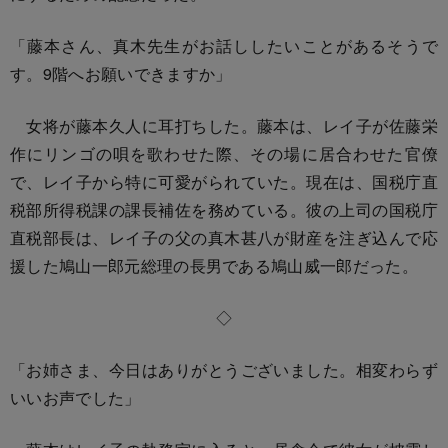
「藤本さん、真木先生がお話ししたいことがあるそうで
す。9階へお願いできますか」
女将が藤本久人に耳打ちした。藤本は、レイ子が佐藤栄
作にリンゴの唄を歌わせた際、その場に居合わせた官僚
で、レイ子から特に可愛がられていた。現在は、国税庁直
税部所得税課の課長補佐を務めている。彼の上司の国税庁
直税部長は、レイ子の父の真木甚八が財産を注ぎ込んで応
援した鳩山一郎元総理の長男である鳩山威一郎だった。
◇
「お姉さま、今日はありがとうございました。相変わらず
いいお声でした」