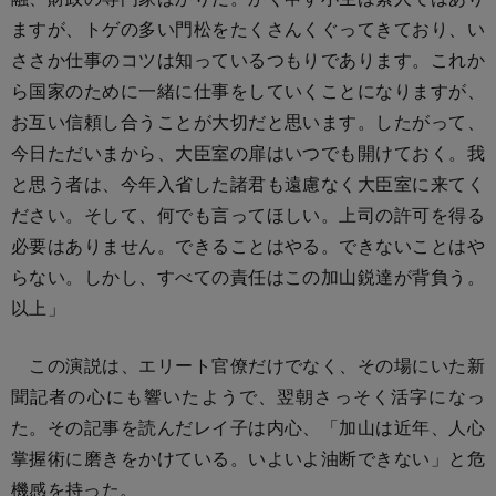
ますが、トゲの多い門松をたくさんくぐってきており、い
ささか仕事のコツは知っているつもりであります。これか
ら国家のために一緒に仕事をしていくことになりますが、
お互い信頼し合うことが大切だと思います。したがって、
今日ただいまから、大臣室の扉はいつでも開けておく。我
と思う者は、今年入省した諸君も遠慮なく大臣室に来てく
ださい。そして、何でも言ってほしい。上司の許可を得る
必要はありません。できることはやる。できないことはや
らない。しかし、すべての責任はこの加山鋭達が背負う。
以上」
この演説は、エリート官僚だけでなく、その場にいた新
聞記者の心にも響いたようで、翌朝さっそく活字になっ
た。その記事を読んだレイ子は内心、「加山は近年、人心
掌握術に磨きをかけている。いよいよ油断できない」と危
機感を持った。