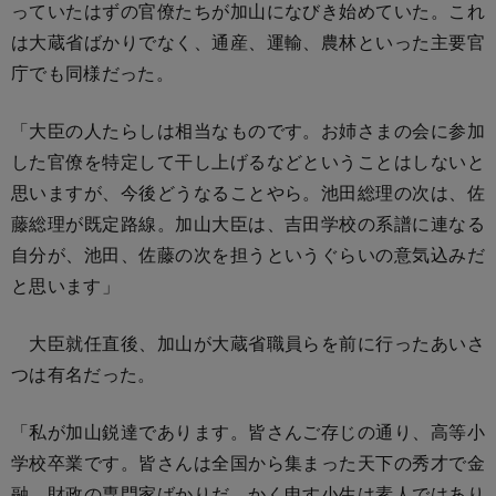
っていたはずの官僚たちが加山になびき始めていた。これ
は大蔵省ばかりでなく、通産、運輸、農林といった主要官
庁でも同様だった。
「大臣の人たらしは相当なものです。お姉さまの会に参加
した官僚を特定して干し上げるなどということはしないと
思いますが、今後どうなることやら。池田総理の次は、佐
藤総理が既定路線。加山大臣は、吉田学校の系譜に連なる
自分が、池田、佐藤の次を担うというぐらいの意気込みだ
と思います」
大臣就任直後、加山が大蔵省職員らを前に行ったあいさ
つは有名だった。
「私が加山鋭達であります。皆さんご存じの通り、高等小
学校卒業です。皆さんは全国から集まった天下の秀才で金
融、財政の専門家ばかりだ。かく申す小生は素人ではあり