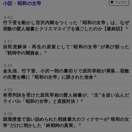
小説・昭和の女帝
フォロー
＃42
竹下登を動かし宮沢内閣をつくった「昭和の女帝」は、なぜ
宿敵の愛人秘書とクリスマスイブを過ごしたのか【最終話】
＃41
自民党解体・再生の原資として“昭和の女帝”が再び頼った
「戦時中の闇資金」
＃40
金丸信、竹下登、小沢一郎の裏切りで庶民宰相が凋落…宿敵
の失墜を機に「昭和の女帝」に課された使命
＃39
有罪判決を受けた庶民宰相の愛人秘書が、“主”を追い込んだ
ライバル「昭和の女帝」と直接対決！
＃38
国策捜査で追い詰められた戦後最大のフィクサーが“昭和の女
帝”だけに明かした「終戦時の真実」