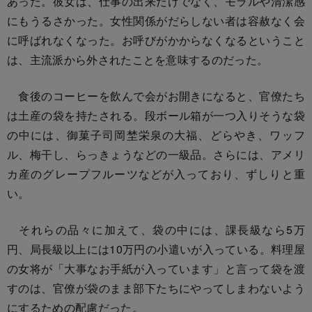
あった。彼女は、仕事の出来だけでなく、モラルや清潔感
にもうるさかった。女性関係がだらしない者は容赦なく会
に呼ばれなくなった。お呼びがかからなくなるということ
は、主流派から外されたことを意味するのだった。
食後のコーヒーを飲んで会がお開きになると、官僚たち
は土産の袋を持たされる。段ボール箱が一つ入りそうな袋
の中には、御菓子司岡埜栄泉の大福、どらやき、ワッフ
ル、梅干し、らっきょうなどの一級品。さらには、アメリ
カ産のグレープフルーツなどが入っており、ずしりと重
い。
それらの品々に加えて、袋の中には、課長級なら5万
円、局長級以上には10万円の小遣いが入っている。料理屋
の女将が「大事なお手紙が入っています」と言って袋を渡
すのは、官僚が袋のまま部下たちにやってしまわないよう
にするための配慮だった。