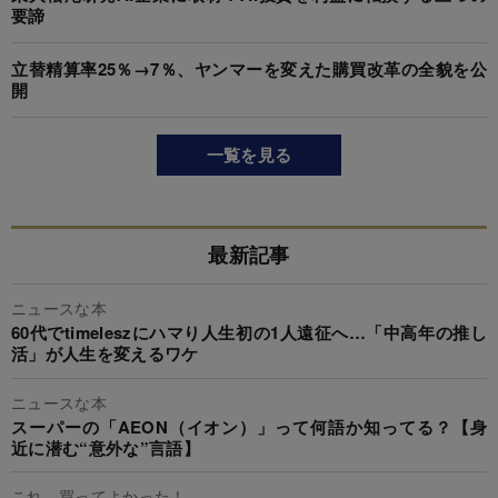
要諦
立替精算率25％→7％、ヤンマーを変えた購買改革の全貌を公
開
一覧を見る
最新記事
ニュースな本
60代でtimeleszにハマり人生初の1人遠征へ…「中高年の推し
活」が人生を変えるワケ
ニュースな本
スーパーの「AEON（イオン）」って何語か知ってる？【身
近に潜む“意外な”言語】
これ、買ってよかった！