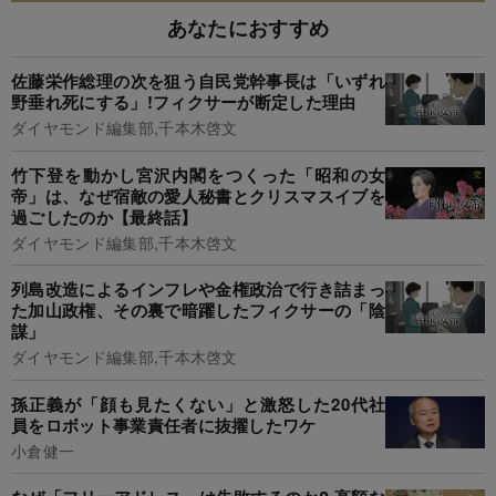
あなたにおすすめ
佐藤栄作総理の次を狙う自民党幹事長は「いずれ
野垂れ死にする」!フィクサーが断定した理由
ダイヤモンド編集部,千本木啓文
竹下登を動かし宮沢内閣をつくった「昭和の女
帝」は、なぜ宿敵の愛人秘書とクリスマスイブを
過ごしたのか【最終話】
ダイヤモンド編集部,千本木啓文
列島改造によるインフレや金権政治で行き詰まっ
た加山政権、その裏で暗躍したフィクサーの「陰
謀」
ダイヤモンド編集部,千本木啓文
孫正義が「顔も見たくない」と激怒した20代社
員をロボット事業責任者に抜擢したワケ
小倉健一