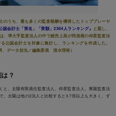
士のうち、最も多くの監査報酬を獲得したトッププレーヤ
公認会計士「実名」「実額」2364人ランキング』
と題し、
では、準大手監査法人の中で総売上高が同規模の仰星監査法
する公認会計士を対象に集計し、ランキングを作成した。
男、データ担当／編集委員 清水理裕）
列は？
くと、太陽有限責任監査法人、仰星監査法人、東陽監査法
、太陽は他の3法人と比較すると3.7倍以上も大きく、ず