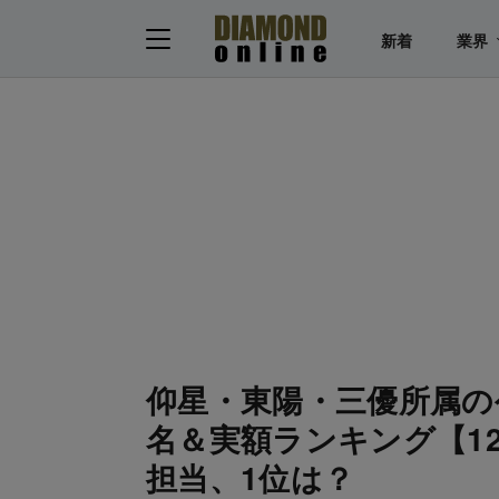
新着
業界
仰星・東陽・三優所属の
名＆実額ランキング【1
担当、1位は？