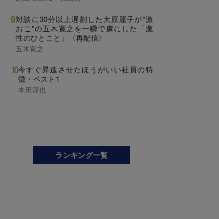
対談に30分以上遅刻した大原麗子が“激
おこ”の五木寛之を一瞬で虜にした「魔
性のひとこと」〈再配信〉
五木寛之
今すぐ昇進させたほうがいい社員の特
徴・ベスト1
本田淳也
ランキング一覧