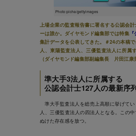
Photo:picha/gettyimages
上場企業の監査報告書に署名する公認会計
ーは誰か。ダイヤモンド編集部では特集
『
集計データを公表してきた。＃24の本稿
人、東陽監査法人、三優監査法人に所属
（ダイヤモンド編集部副編集長 片田江康
準大手3法人に所属する
公認会計士127人の最新序
準大手監査法人を総売上高順に挙げてい
人、三優監査法人の四法人となる。この中で
ぬけた存在感を放つ。