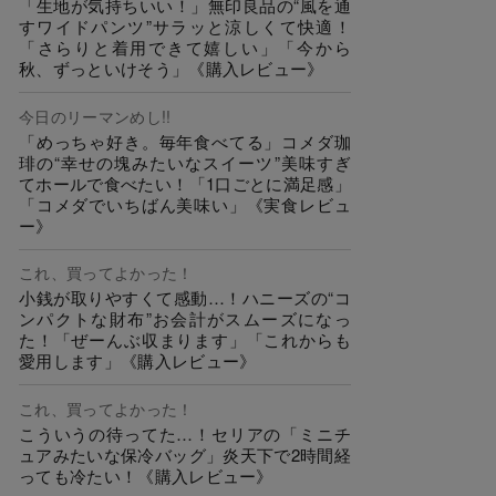
「生地が気持ちいい！」無印良品の“風を通
すワイドパンツ”サラッと涼しくて快適！
「さらりと着用できて嬉しい」「今から
秋、ずっといけそう」《購入レビュー》
今日のリーマンめし!!
「めっちゃ好き。毎年食べてる」コメダ珈
琲の“幸せの塊みたいなスイーツ”美味すぎ
てホールで食べたい！「1口ごとに満足感」
「コメダでいちばん美味い」《実食レビュ
ー》
これ、買ってよかった！
小銭が取りやすくて感動…！ハニーズの“コ
ンパクトな財布”お会計がスムーズになっ
た！「ぜーんぶ収まります」「これからも
愛用します」《購入レビュー》
これ、買ってよかった！
こういうの待ってた…！セリアの「ミニチ
ュアみたいな保冷バッグ」炎天下で2時間経
っても冷たい！《購入レビュー》