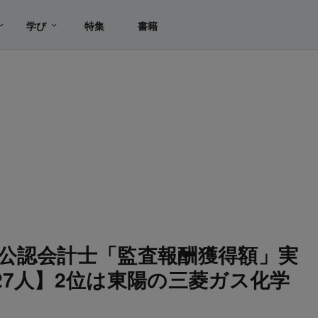
学び
特集
書籍
公認会計士「監査報酬獲得額」実
27人】2位は東陽の三菱ガス化学