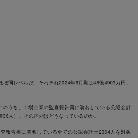
同レベルだ。それぞれ2024年6月期は48億4903万円、
士のうち、上場企業の監査報告書に署名している公認会計
三優36人）。その序列はどうなっているのか。
報告書に署名している全ての公認会計士2364人を対象