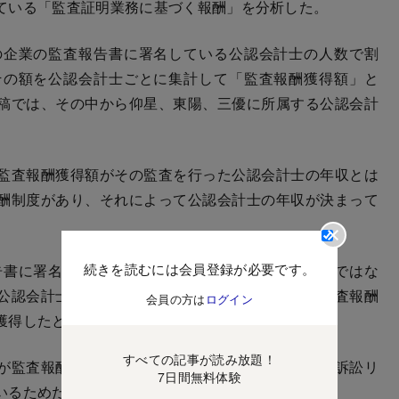
ている「監査証明業務に基づく報酬」を分析した。
企業の監査報告書に署名している公認会計士の人数で割
その額を公認会計士ごとに集計して「監査報酬獲得額」と
稿では、その中から仰星、東陽、三優に所属する公認会計
。
監査報酬獲得額がその監査を行った公認会計士の年収とは
酬制度があり、それによって公認会計士の年収が決まって
続きを読むには会員登録が必要です。
書に署名した公認会計士だけで行われているわけではな
公認会計士やスタッフら数十人が関わっている。監査報酬
会員の方は
ログイン
獲得したとは、必ずしもいえない。
すべての記事が読み放題！
が監査報酬を獲得したと見なしたのは、個人として訴訟リ
7日間無料体験
いるためだ。