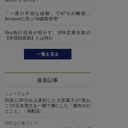
「一度の不快な経験」で87％が離脱…
Amazonに学ぶ“AI顧客管理”
Sky執行役員が明かす、SFA定着失敗の
【本質的原因】とは何か
一覧を見る
最新記事
ニュースな本
対談に30分以上遅刻した大原麗子が“激お
こ”の五木寛之を一瞬で虜にした「魔性のひ
とこと」〈再配信〉
明日なに着てく？