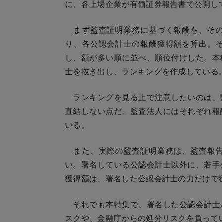
に、各上場企業が有価証券報告書で公開し
まず監査証明業務に基づく報酬を、その
り、各公認会計士の報酬獲得額を算出。
し、額が多い順に並べ、順位付けした。本
士を抜き出し、ランキングを作成している
ランキングを見る上で注意したいのは、
直結しない点だ。監査法人にはそれぞれ報
いる。
また、実際の監査証明業務は、監査報告
い。署名している公認会計士以外に、若手
獲得額は、署名した公認会計士の力だけで
それでも本特集で、署名した公認会計士
スクや、金融庁からの処分リスクを負って