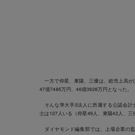
一方で仰星、東陽、三優は、総売上高がほぼ
47億7485万円、46億3928万円となった。
そんな準大手3法人に所属する公認会計
士は127人いる（仰星49人、東陽42人、
ダイヤモンド編集部では、上場企業の監査