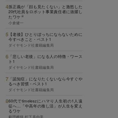
孫正義が「顔も見たくない」と激怒した
20代社員をロボット事業責任者に抜擢し
たワケ
小倉健一
【老後】ひとりぼっちにならないために
今すべきこと・ベスト1
ダイヤモンド社書籍編集局
「悲しい老後」になる人の特徴・ワース
ト1
ダイヤモンド社書籍編集局
「認知症」になりたくないなら今すぐや
るべき習慣・ベスト1
ダイヤモンド社書籍編集局
60代でtimeleszにハマり人生初の1人遠
征へ…「中高年の推し活」が人生を変え
るワケ
劇団雌猫,松下真由美