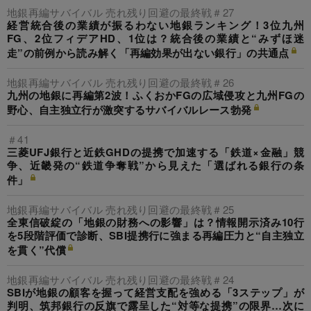
地銀再編サバイバル 売れ残り回避の最終戦＃27
経営統合後の業績が振るわない地銀ランキング！3位九州
FG、2位フィデアHD、1位は？統合後の業績と“みずほ迷
走”の前例から読み解く「再編効果が出ない銀行」の共通点
地銀再編サバイバル 売れ残り回避の最終戦＃26
九州の地銀に再編第2波！ふくおかFGの広域侵攻と九州FGの
野心、自主独立行が激突するサバイバルレース勃発
＃41
三菱UFJ銀行と近鉄GHDの提携で加速する「鉄道×金融」競
争、近畿発の“鉄道争奪戦”から見えた「選ばれる銀行の条
件」
地銀再編サバイバル 売れ残り回避の最終戦＃25
全東信破綻の「地銀の財務への影響」は？情報開示済み10行
を5段階評価で診断、SBI提携行に強まる再編圧力と“自主独立
を貫く”代償
地銀再編サバイバル 売れ残り回避の最終戦＃24
SBIが地銀の顧客を握って経営支配を強める「3ステップ」が
判明、筑邦銀行の反旗で露呈した“対等な提携”の限界…次に