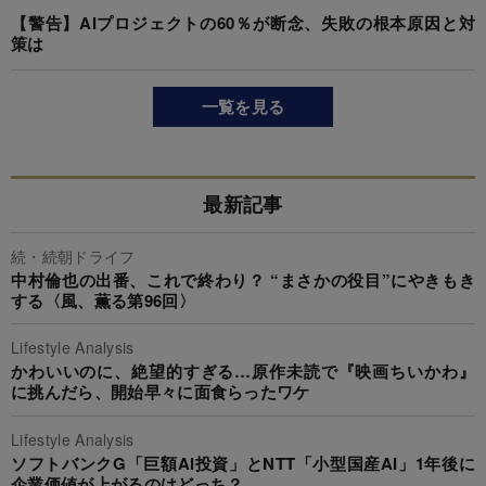
【警告】AIプロジェクトの60％が断念、失敗の根本原因と対
策は
一覧を見る
最新記事
続・続朝ドライフ
中村倫也の出番、これで終わり？ “まさかの役目”にやきもき
する〈風、薫る第96回〉
Lifestyle Analysis
かわいいのに、絶望的すぎる…原作未読で『映画ちいかわ』
に挑んだら、開始早々に面食らったワケ
Lifestyle Analysis
ソフトバンクG「巨額AI投資」とNTT「小型国産AI」1年後に
企業価値が上がるのはどっち？