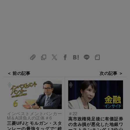
＜ 前の記事
次の記事 ＞
インベストメントバンカー
＃22
M＆A請負人の正体＃6
高市政権発足後に有価証券
三菱UFJとモルガン・スタ
の含み損が悪化した地銀ワ
ンレーの最強タッグで“総
ーストランキング！3位山