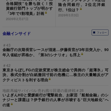
合格闘技”を勝ち抜く！投
陰合同銀行、2位北洋銀
資銀行部門トップが明かす
行、1位は？
「3年で1割増員」計画
2026年3月3日
2026年2月27日
金融インサイド
フォロー
＃43
金融庁の次期長官レースが混迷…伊藤長官が3年目突入か、90
年入省組が昇格か、「第3のシナリオ」も浮上
＃42
東京きらぼしFGの定款変更が株主総会で異例の「超薄氷」可
決、株式分割が白紙撤回寸前の危機に…株主の大量離反がア
クティビストを利する理由
地銀再編サバイバル 売れ残り回避の最終戦＃28
いよぎんHDと愛媛銀行が電撃統合、お家芸「船舶金融」のシ
ナジーと課題は？伊予銀行の人事が示唆する“巨大地銀化”へ
の道