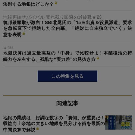
決別する地銀はどこか？
地銀再編サバイバル 売れ残り回避の最終戦＃23
筑邦銀頭取が激白！SBI北尾氏の「15％出資＆役員派遣」要求
を急転直下で拒絶した全内幕、「絶対に自主独立でいく」決
意を表明
＃40
地銀決算は過去最高益の「中身」で比較せよ！本業復活の持
続力を左右する、残酷な“実力差”の見抜き方
この特集を見る
関連記事
地銀の業績は、好調な数字の「裏側」が重要だ！
収益向上余地の大きい地銀を見分ける術を最新の
中間決算で解説