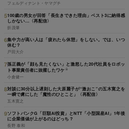
フェルディナント・ヤマグチ
100歳の男女が回答「長生きできた理由」ベスト3に納得感
しかない…〈再配信〉
折茂肇
集中力が高い人は「疲れたら休憩」をしない。では、いつ
休む？
戸田大介
孫正義が「顔も見たくない」と激怒した20代社員をロボッ
ト事業責任者に抜擢したワケ
小倉健一
対談に30分以上遅刻した大原麗子が“激おこ”の五木寛之を
一瞬で虜にした「魔性のひとこと」〈再配信〉
五木寛之
ソフトバンクG「巨額AI投資」とNTT「小型国産AI」1年後
に企業価値が上がるのはどっち？
長野 泰和