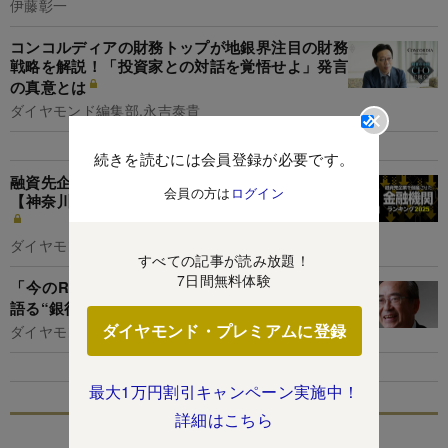
伊藤彰一
コンコルディアの財務トップが地銀界注目の財務
戦略を解説！「投資家との対話を覚悟せよ」発言
の真意とは
ダイヤモンド編集部,永吉泰貴
続きを読むには会員登録が必要です。
融資先企業を「倒産」させた金融機関ランキング
会員の方は
ログイン
【神奈川】5位湘南信金、3位川崎信金、1位は？
ダイヤモンド編集部,清水理裕
すべての記事が読み放題！
7日間無料体験
「今のROEでは話にならない」地銀界トップが
語る“銀行の近未来”
ダイヤモンド・プレミアムに登録
ダイヤモンド編集部,田上貴大
最大1万円割引キャンペーン実施中！
詳細はこちら
特集