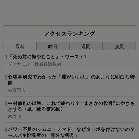
アクセスランキング
最新
昨日
週間
会員
「死ぬ前に悔やむこと」・ワースト1
ダイヤモンド社書籍編集局
心理学研究でわかった「運がいい人」のあまりに明白な特
徴
内藤誼人
中村倫也の出番、これで終わり？ “まさかの役目”にやきも
きする〈風、薫る第96回〉
木俣 冬
パワー不足のジムニーノマド、なぜターボを付けないの？
→スズキ開発者の「意外な答え」