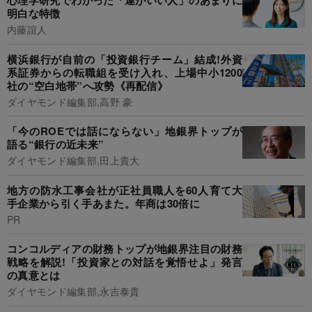
心理学研究でわかった「運がいい人」のあまりに
明白な特徴
内藤誼人
横浜銀行が自前の「投資銀行チーム」結成!外資
系証券からの転職組を受け入れ、上場中小1200
社の“空白地帯”へ攻勢《再配信》
ダイヤモンド編集部,高野 豪
「今のROEでは話にならない」地銀界トップが
語る“銀行の近未来”
ダイヤモンド編集部,田上貴大
地方の防水工事会社が正社員職人を60人育て大
手企業から引く手あまた。年商は30倍に
PR
コンコルディアの財務トップが地銀界注目の財務
戦略を解説!「投資家との対話を覚悟せよ」発言
の真意とは
ダイヤモンド編集部,永吉泰貴