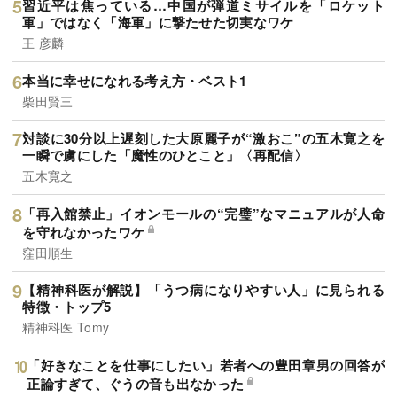
習近平は焦っている…中国が弾道ミサイルを「ロケット
軍」ではなく「海軍」に撃たせた切実なワケ
王 彦麟
本当に幸せになれる考え方・ベスト1
柴田賢三
対談に30分以上遅刻した大原麗子が“激おこ”の五木寛之を
一瞬で虜にした「魔性のひとこと」〈再配信〉
五木寛之
「再入館禁止」イオンモールの“完璧”なマニュアルが人命
を守れなかったワケ
窪田順生
【精神科医が解説】「うつ病になりやすい人」に見られる
特徴・トップ5
精神科医 Tomy
「好きなことを仕事にしたい」若者への豊田章男の回答が
正論すぎて、ぐうの音も出なかった