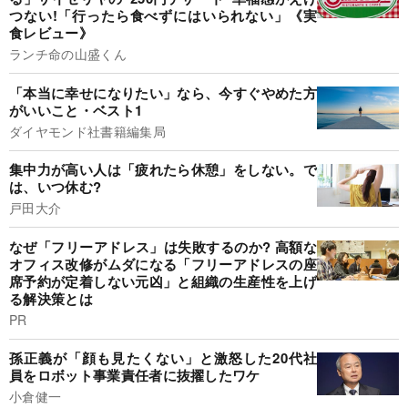
つない!「行ったら食べずにはいられない」《実
食レビュー》
ランチ命の山盛くん
「本当に幸せになりたい」なら、今すぐやめた方
がいいこと・ベスト1
ダイヤモンド社書籍編集局
集中力が高い人は「疲れたら休憩」をしない。で
は、いつ休む?
戸田大介
なぜ「フリーアドレス」は失敗するのか? 高額な
オフィス改修がムダになる「フリーアドレスの座
席予約が定着しない元凶」と組織の生産性を上げ
る解決策とは
PR
孫正義が「顔も見たくない」と激怒した20代社
員をロボット事業責任者に抜擢したワケ
小倉健一