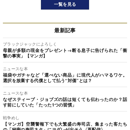
一覧を見る
最新記事
ブラックジャックによろしく
母親が多額の現金をプレゼント→断る息子に告げられた「衝
撃の事実」【マンガ】
ニュースな本
福袋やガチャなど「選べない商品」に現代人がハマるワケ。
選択を放棄する代償として払う“対価”とは？
ニュースな本
なぜスティーブ・ジョブズの話は短くても伝わったのか？話
す前にしていた「たった1つの習慣」
戦争めし
【マンガ】空襲警報下でも大繁盛の寿司店、集まった客たち
の「秘密の寿司ネタ」にヨダレが出そう〈再配信〉