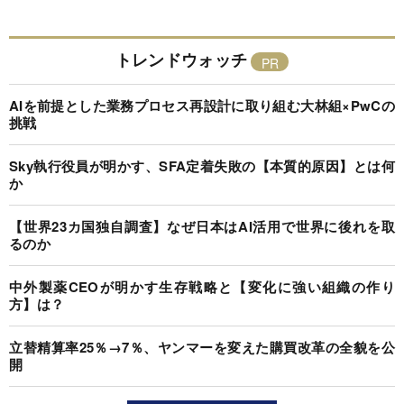
トレンドウォッチ
AIを前提とした業務プロセス再設計に取り組む大林組×PwCの
挑戦
Sky執行役員が明かす、SFA定着失敗の【本質的原因】とは何
か
【世界23カ国独自調査】なぜ日本はAI活用で世界に後れを取
るのか
中外製薬CEOが明かす生存戦略と【変化に強い組織の作り
方】は？
立替精算率25％→7％、ヤンマーを変えた購買改革の全貌を公
開