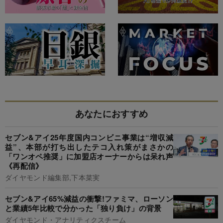
あなたにおすすめ
セブン&アイ25年度国内コンビニ事業は“増収減
益”、本部が打ち出したテコ入れ策がまさかの
「ワンオペ推奨」に加盟店オーナーからは呆れ声
《再配信》
ダイヤモンド編集部,下本菜実
セブン&アイ65%減益の衝撃!ファミマ、ローソン
と業績5年比較で分かった「独り負け」の背景
ダイヤモンド・アナリティクスチーム