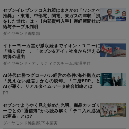
セブンイレブンテコ入れ策はまさかの「ワンオペ
推奨」・東電、中部電、関電、東ガスの年収「損
をした世代」は・【内部資料入手】産経新聞社の
給与テーブル判明
ダイヤモンド編集部
イトーヨーカ堂が減収続きでイオン・ユニーに
「独り負け」、「セブン&アイ」社名から消える
納得の理由
ダイヤモンド・アナリティクスチーム,柳澤里佳
AI時代に勝つグローバル経営の条件:海外拠点の
「見えない経営」からの脱却。「二層ERP」と
AIが導く、リアルタイム·データ統合戦略とは
PR
セブンでようやく見え始めた光明、商品カテゴリ
ーごとの“通信簿”から読み解く「テコ入れ必須
の商品」とは?
ダイヤモンド編集部,下本菜実