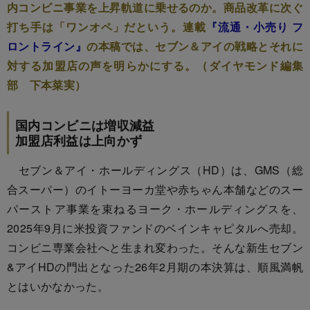
内コンビニ事業を上昇軌道に乗せるのか。商品改革に次ぐ
打ち手は「ワンオペ」だという。連載
『流通・小売り フ
ロントライン』
の本稿では、セブン＆アイの戦略とそれに
対する加盟店の声を明らかにする。（ダイヤモンド編集
部 下本菜実）
国内コンビニは増収減益
加盟店利益は上向かず
セブン＆アイ・ホールディングス（HD）は、GMS（総
合スーパー）のイトーヨーカ堂や赤ちゃん本舗などのスー
パーストア事業を束ねるヨーク・ホールディングスを、
2025年9月に米投資ファンドのベインキャピタルへ売却。
コンビニ専業会社へと生まれ変わった。そんな新生セブン
&アイHDの門出となった26年2月期の本決算は、順風満帆
とはいかなかった。