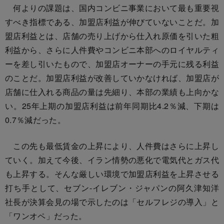
何よりの課題は、国内コンビニ事業において最も重要視
すべき指標である、加盟店利益が伸びていないことだ。加
盟店利益とは、店舗の売り上げから仕入れ原価を引いた粗
利益から、さらに人件費やコンビニ本部へのロイヤルティ
ーを差し引いたもので、加盟店オーナーの手元に残る利益
のことだ。加盟店利益が改善していかなければ、加盟店が
店舗に仕入れる商品の量は先細り、本部の業績も上向かな
い。25年上期の加盟店利益は前年同期比4.2％減、下期は
0.7％減だった。
この先も最低賃金の上昇により、人件費はさらに上昇し
ていく。加えて今後、イラン情勢の悪化で電気代とガス代
も上昇する。そんな厳しい環境で加盟店利益を上昇させる
打ち手として、セブン-イレブン・ジャパンの阿久津知洋
社長が決算会見の場で示したのは「セルフレジの導入」と
「ワンオペ」だった。