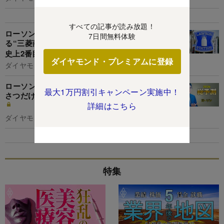
すべての記事が読み放題！
ローソンの「次期社長候補」として絞られつつあ
7日間無料体験
る“三菱商事出身者2人”の実名、竹増社長体制は
史上2番目に長い11年目に突入
ダイヤモンド・プレミアムに登録
ダイヤモンド編集部,下本菜実
ローソン社長「店員は最終的に1人、仕事はあい
最大1万円割引キャンペーン実施中！
さつだけ」テック化したコンビニの未来図を語る
詳細はこちら
ダイヤモンド編集部,下本菜実
特集