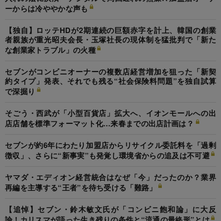
ーからは冷ややかな声も
【独自】ロッテHDが2期連続の巨額赤字を計上、韓国の創業
者親族が重光昭夫会長・玉塚社長の現体制を猛批判で「新た
な創業家トラブル」の火種
セブンがコンビニオーナーの複数店経営増加を狙った「新契
約タイプ」発表、それでも残る“社会保険料問題”を独自試算
で深掘り
そごう・西武が「小型百貨店」拡大へ、イオンモールへの出
店店舗を標準フォーマット化…来春までの出店計画は？
セブンが約6年にわたり加盟店からリサイクル委託料を「過剰
徴収」、さらに“新事実”も発覚し環境省からの追及は不可避
ヤマダ・エディオン経営統合はなぜ「今」だったのか？業界
再編を主導する“王者”を待ち受ける「難路」
【追悼】セブン・鈴木敏文氏が「コンビニ飽和論」に大反
論！カリスマが語った生き残りの条件と“流通の最終形”とは