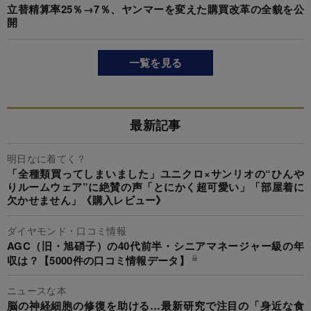
立替精算率25％→7％、ヤンマーを変えた購買改革の全貌を公
開
一覧を見る
最新記事
明日なに着てく？
「全種類買ってしまいました」ユニクロ×サンリオの“ひんや
りルームウェア”に絶賛の声「とにかく超可愛い」「部屋着に
欠かせません」《購入レビュー》
ダイヤモンド・口コミ情報
AGC（旧・旭硝子）の40代前半・シニアマネージャー級の年
収は？【5000件の口コミ情報データ】
ニュースな本
脳の神経細胞の修復を助ける…最新研究で注目の「身近な食