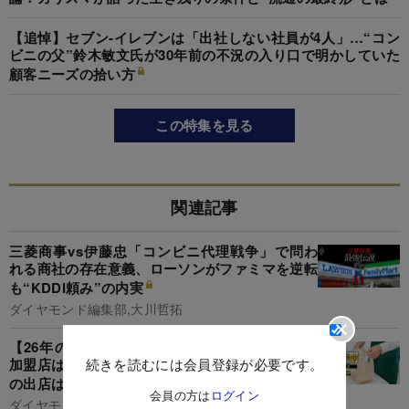
【追悼】セブン-イレブンは「出社しない社員が4人」…“コン
ビニの父”鈴木敏文氏が30年前の不況の入り口で明かしていた
顧客ニーズの拾い方
この特集を見る
関連記事
三菱商事vs伊藤忠「コンビニ代理戦争」で問わ
れる商社の存在意義、ローソンがファミマを逆転
も“KDDI頼み”の内実
ダイヤモンド編集部,大川哲拓
【26年のコンビニ業界】最低賃金上昇でセブン
続きを読むには会員登録が必要です。
加盟店は数年後に「利益半減」も？既存モデルで
の出店はもはや限界か
会員の方は
ログイン
ダイヤモンド編集部,下本菜実