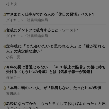
村上 力
すさまじく仕事ができる人の「休日の習慣」ベスト1
ダイヤモンド社書籍編集局
老後にダントツで後悔すること・ワースト1
ダイヤモンド社書籍編集局
定年後に「また会いたいと思われる人」と「縁が切れる
人」の決定的な違い
小宮一慶
今年の夏は普通じゃない…「40℃以上の酷暑」の後に待ち
受ける〈もう1つの脅威〉とは【気象予報士が警鐘】
佐藤圭一
「本当に頭のいい人」が「執着しない」たった1つの習慣
古川武士
老後になってから「もっと早くしておけばよかった」と思
うこと・ワースト1