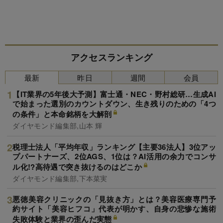
アクセスランキング
最新
昨日
週間
会員
【IT業界の5年後大予測】富士通・NEC・野村総研…生成AI
で始まった選別のカウントダウン、生き残りのための「4つ
の条件」と本命銘柄を大解剖
ダイヤモンド編集部,山本 輝
税理士法人「平均年収」ランキング【主要36法人】3位アッ
プパートナーズ、2位AGS、1位は？AI活用の余力でコンサ
ル化!?高待遇で突き抜けるのはどこか
ダイヤモンド編集部,下本菜実
悪徳美容クリニックの「見抜き方」とは？美容医療専門予
約サイト「美容ヒフコ」代表が明かす、自身の悲惨な施術
失敗体験と業界の歪んだ実態