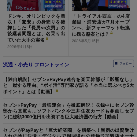
ドンキ、オリンピックを買
「トライアル西友」の4店
収！「驚安」の身売りを後
舗目・浦安店が7月オープ
押しした「長男vs次男」の
ンへ、新フォーマット転換
後継者問題とは、名乗り出
に残る懸案とは？
ていた大手の実名
2026年5月15日
2026年4月8日
流通・小売り フロントライン
フォロー
【独自解説】セブン×PayPay連合を楽天幹部が「影響なし」
と一蹴する理由、“ポイ活”専門家が語る「本当に選ぶべき5大
ポイント」とは【動画】
セブン×PayPay「最強連合」を徹底解説！収録中にセブン幹
部から直電も…ソフトバンクや三井住友カードも参画しセブ
ンに総額3000億円を出資する巨大経済圏の行方【動画】
セブンがPayPayと「巨大経済圏」を構築へ！異例の出資受け
入れの陰に決済・デジタルで周回遅れの焦燥!?加盟店オーナ