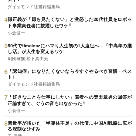
ダイヤモンド社書籍編集局
孫正義が「顔も見たくない」と激怒した20代社員をロボッ
ト事業責任者に抜擢したワケ
小倉健一
60代でtimeleszにハマり人生初の1人遠征へ…「中高年の推
し活」が人生を変えるワケ
劇団雌猫,松下真由美
「認知症」になりたくないなら今すぐやるべき習慣・ベス
ト1
ダイヤモンド社書籍編集局
「好きなことを仕事にしたい」若者への豊田章男の回答が
正論すぎて、ぐうの音も出なかった
小倉健一
習近平が招いた「半導体不足」の代償…中国AI戦略に広が
る深刻なひずみ
王 彦麟