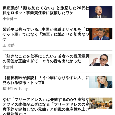
孫正義が「顔も見たくない」と激怒した20代社
員をロボット事業責任者に抜擢したワケ
小倉健一
習近平は焦っている...中国が弾道ミサイルを「ロ
ケット軍」ではなく「海軍」に撃たせた切実なワ
ケ
王 彦麟
「好きなことを仕事にしたい」若者への豊田章男
の回答が正論すぎて、ぐうの音も出なかった
小倉健一
【精神科医が解説】「うつ病になりやすい人」に
見られる特徴・トップ5
精神科医 Tomy
なぜ「フリーアドレス」は失敗するのか? 高額な
オフィス改修がムダになる「フリーアドレスの座
席予約が定着しない元凶」と組織の生産性を上げ
る解決策とは