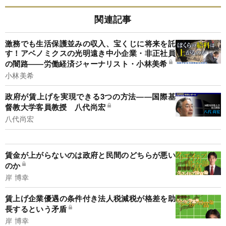
関連記事
激務でも生活保護並みの収入、宝くじに将来を託
す！アベノミクスの光明遠き中小企業・非正社員
の闇路――労働経済ジャーナリスト・小林美希
小林美希
政府が賃上げを実現できる3つの方法――国際基
督教大学客員教授 八代尚宏
八代尚宏
賃金が上がらないのは政府と民間のどちらが悪い
のか
岸 博幸
賃上げ企業優遇の条件付き法人税減税が格差を助
長するという矛盾
岸 博幸