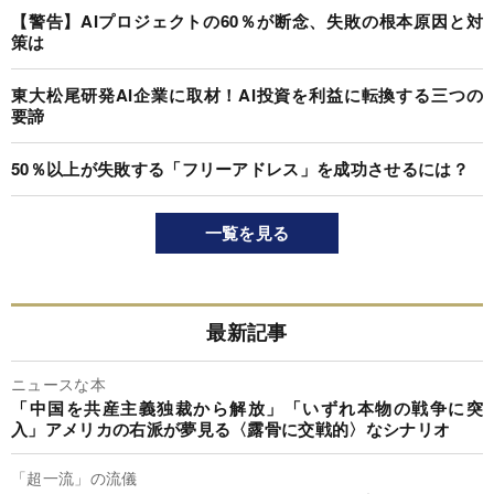
【警告】AIプロジェクトの60％が断念、失敗の根本原因と対
策は
東大松尾研発AI企業に取材！AI投資を利益に転換する三つの
要諦
50％以上が失敗する「フリーアドレス」を成功させるには？
一覧を見る
最新記事
ニュースな本
「中国を共産主義独裁から解放」「いずれ本物の戦争に突
入」アメリカの右派が夢見る〈露骨に交戦的〉なシナリオ
「超一流」の流儀