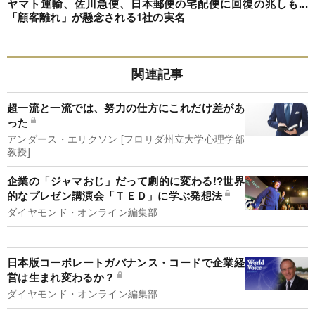
ヤマト運輸、佐川急便、日本郵便の宅配便に回復の兆しも...
「顧客離れ」が懸念される1社の実名
関連記事
超一流と一流では、努力の仕方にこれだけ差があ
った
アンダース・エリクソン [フロリダ州立大学心理学部
教授]
企業の「ジャマおじ」だって劇的に変わる!?世界
的なプレゼン講演会「ＴＥＤ」に学ぶ発想法
ダイヤモンド・オンライン編集部
日本版コーポレートガバナンス・コードで企業経
営は生まれ変わるか？
ダイヤモンド・オンライン編集部