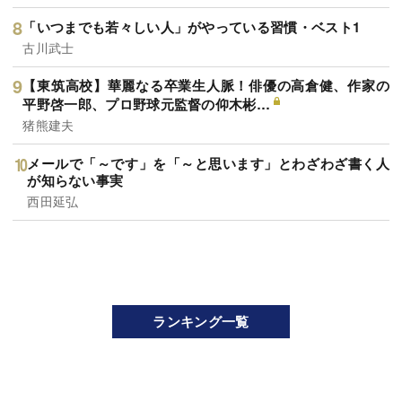
「いつまでも若々しい人」がやっている習慣・ベスト1
古川武士
【東筑高校】華麗なる卒業生人脈！俳優の高倉健、作家の
平野啓一郎、プロ野球元監督の仰木彬…
猪熊建夫
メールで「～です」を「～と思います」とわざわざ書く人
が知らない事実
西田延弘
ランキング一覧