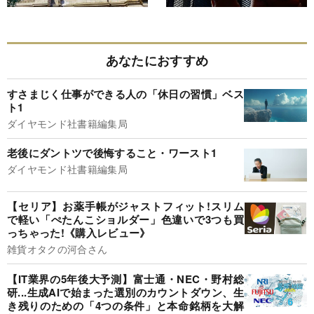
あなたにおすすめ
すさまじく仕事ができる人の「休日の習慣」ベス
ト1
ダイヤモンド社書籍編集局
老後にダントツで後悔すること・ワースト1
ダイヤモンド社書籍編集局
【セリア】お薬手帳がジャストフィット!スリム
で軽い「ぺたんこショルダー」色違いで3つも買
っちゃった!《購入レビュー》
雑貨オタクの河合さん
【IT業界の5年後大予測】富士通・NEC・野村総
研...生成AIで始まった選別のカウントダウン、生
き残りのための「4つの条件」と本命銘柄を大解