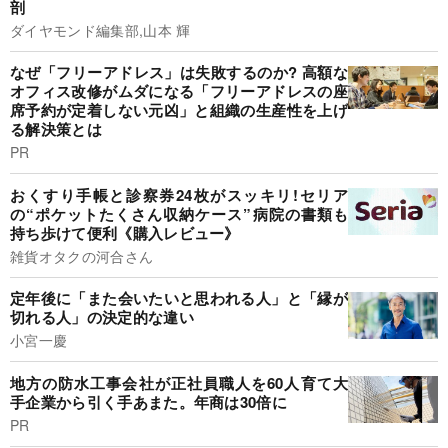
剖
ダイヤモンド編集部,山本 輝
なぜ「フリーアドレス」は失敗するのか? 高額な
オフィス改修がムダになる「フリーアドレスの座
席予約が定着しない元凶」と組織の生産性を上げ
る解決策とは
PR
おくすり手帳と診察券24枚がスッキリ!セリア
の“ポケットたくさん収納ケース”病院の書類も
持ち歩けて便利《購入レビュー》
雑貨オタクの河合さん
定年後に「また会いたいと思われる人」と「縁が
切れる人」の決定的な違い
小宮一慶
地方の防水工事会社が正社員職人を60人育て大
手企業から引く手あまた。年商は30倍に
PR