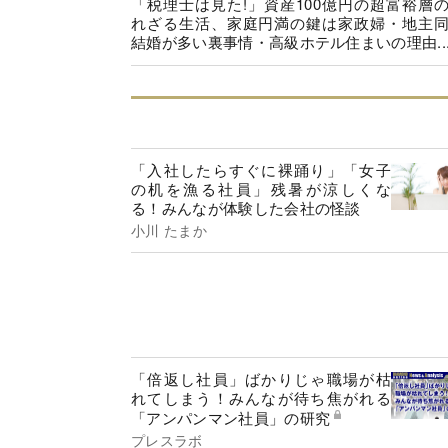
「税理士は見た!」資産100億円の超富裕層
れざる生活、家庭円満の鍵は家政婦・地主
結婚が多い裏事情・高級ホテル住まいの理由..
「入社したらすぐに裸踊り」「女子
の机を漁る社員」残暑が涼しくな
る！みんなが体験した会社の怪談
小川 たまか
「倍返し社員」ばかりじゃ職場が枯
れてしまう！みんなが待ち焦がれる
「アンパンマン社員」の研究
プレスラボ