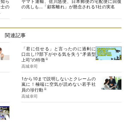
の知ら
ヤマト運輸、佐川急便、日本郵便の宅配便に回復
同士の
の兆しも...「顧客離れ」が懸念される1社の実名
.
関連記事
「君に任せる」と言ったのに過剰に
口出し!?部下がやる気を失う“矛盾型
上司”の特徴
高城幸司
1から10まで説明しないとクレームの
嵐に！極端に空気が読めない若手社
員の珍行動
高城幸司