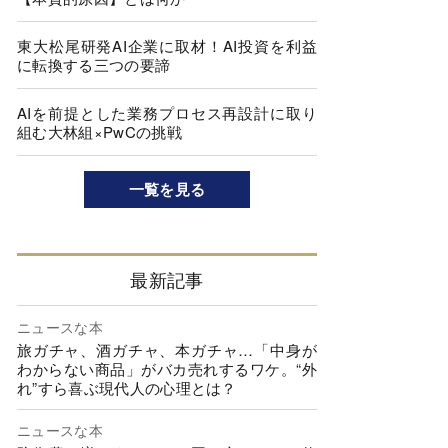
東大松尾研発AI企業に取材！AI投資を利益
に転換する三つの要諦
AIを前提とした業務プロセス再設計に取り
組む大林組×PwCの挑戦
一覧を見る
最新記事
ニュースな本
旅ガチャ、酒ガチャ、本ガチャ…「中身が
わからない商品」がバカ売れするワケ。“外
れ”すら喜ぶ現代人の心理とは？
ニュースな本