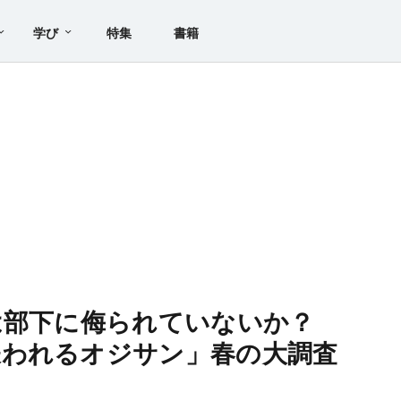
学び
特集
書籍
は部下に侮られていないか？
嫌われるオジサン」春の大調査