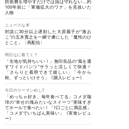
防衛費を増やすだけでは国は守れない…約
100年前に「軍備拡大のワナ」を見抜いた
人物
ニュースな本
対談に30分以上遅刻した大原麗子が“激お
こ”の五木寛之を一瞬で虜にした「魔性のひ
とこと」〈再配信〉
明日なに着てく？
「生地が気持ちいい！」無印良品の“風を通
すワイドパンツ”サラッと涼しくて快適！
「さらりと着用できて嬉しい」「今から
秋、ずっといけそう」《購入レビュー》
今日のリーマンめし!!
「めっちゃ好き。毎年食べてる」コメダ珈
琲の“幸せの塊みたいなスイーツ”美味すぎ
てホールで食べたい！「1口ごとに満足感」
「コメダでいちばん美味い」《実食レビュ
ー》