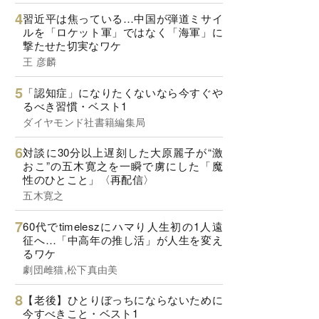
習近平は焦っている…中国が弾道ミサイ
ルを「ロケット軍」ではなく「海軍」に
撃たせた切実なワケ
王 彦麟
「認知症」になりたくないなら今すぐや
るべき習慣・ベスト1
ダイヤモンド社書籍編集局
対談に30分以上遅刻した大原麗子が“激
おこ”の五木寛之を一瞬で虜にした「魔
性のひとこと」〈再配信〉
五木寛之
60代でtimeleszにハマり人生初の1人遠
征へ…「中高年の推し活」が人生を変え
るワケ
劇団雌猫,松下真由美
【老後】ひとりぼっちにならないために
今すべきこと・ベスト1