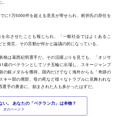
た。
でに1万5000件を超える意見が寄せられ、籾井氏の辞任を
表を出させたことも報じられ、「一般社会ではよくあるこ
どと発言。その言動が何かと論議の的になっている。
表格は葛西紀明選手だ。その活躍ぶりを見ても、「オジサ
41歳のベテランとしてソチ五輪に出場し、スキージャンプ
願の銀メダルを獲得。国内だけでなく海外からも「奇跡の
スキー部の廃部、母の死など様々なトラブルに見舞われな
西選手の勇姿に、励まされた人も多かったはずだ。
ない。 あなたの「ベテラン力」は本物？
次のページ