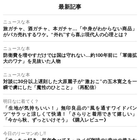
最新記事
ニュースな本
旅ガチャ、酒ガチャ、本ガチャ…「中身がわからない商品」
がバカ売れするワケ。“外れ”すら喜ぶ現代人の心理とは？
ニュースな本
防衛費を増やすだけでは国は守れない…約100年前に「軍備拡
大のワナ」を見抜いた人物
ニュースな本
対談に30分以上遅刻した大原麗子が“激おこ”の五木寛之を一
瞬で虜にした「魔性のひとこと」〈再配信〉
明日なに着てく？
「生地が気持ちいい！」無印良品の“風を通すワイドパン
ツ”サラッと涼しくて快適！「さらりと着用できて嬉しい」
「今から秋、ずっといけそう」《購入レビュー》
今日のリーマンめし!!