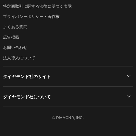
特定商取引に関する法律に基づく表示
プライバシーポリシー・著作権
よくある質問
広告掲載
お問い合わせ
法人導入について
ダイヤモンド社のサイト
Diamond Online(English)
ダイヤモンド社について
週刊ダイヤモンド
ダイヤモンド社TOP
DIAMONDハーバード・ビジネス・レビュー
© DIAMOND, INC.
会社概要
ダイヤモンドZAi（デジタル版）
採用情報
書籍オンライン