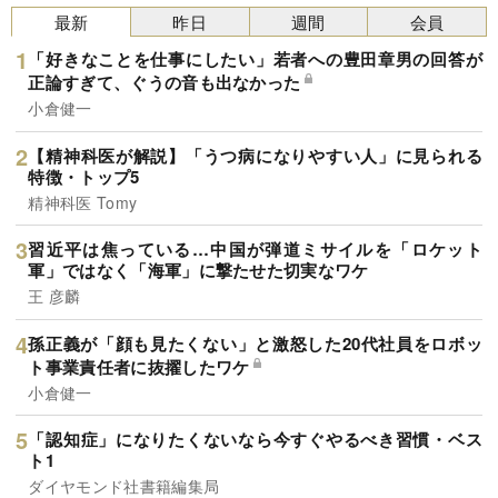
最新
昨日
週間
会員
「好きなことを仕事にしたい」若者への豊田章男の回答が
正論すぎて、ぐうの音も出なかった
小倉健一
【精神科医が解説】「うつ病になりやすい人」に見られる
特徴・トップ5
精神科医 Tomy
習近平は焦っている…中国が弾道ミサイルを「ロケット
軍」ではなく「海軍」に撃たせた切実なワケ
王 彦麟
孫正義が「顔も見たくない」と激怒した20代社員をロボッ
ト事業責任者に抜擢したワケ
小倉健一
「認知症」になりたくないなら今すぐやるべき習慣・ベス
ト1
ダイヤモンド社書籍編集局