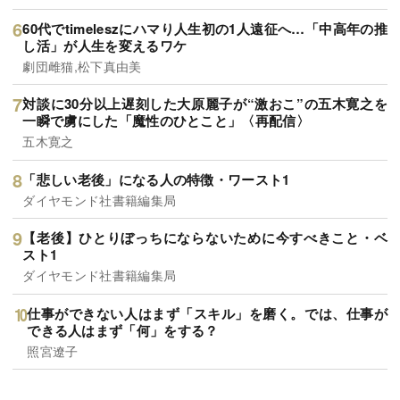
60代でtimeleszにハマり人生初の1人遠征へ…「中高年の推
し活」が人生を変えるワケ
劇団雌猫,松下真由美
対談に30分以上遅刻した大原麗子が“激おこ”の五木寛之を
一瞬で虜にした「魔性のひとこと」〈再配信〉
五木寛之
「悲しい老後」になる人の特徴・ワースト1
ダイヤモンド社書籍編集局
【老後】ひとりぼっちにならないために今すべきこと・ベ
スト1
ダイヤモンド社書籍編集局
仕事ができない人はまず「スキル」を磨く。では、仕事が
できる人はまず「何」をする？
照宮遼子