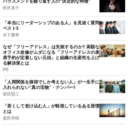
ハラスメントを繰り返す人の“決定的な特徴”
村井真子
「本当にリーダーシップのある人」を見抜く質問
ベスト3
木下勝寿
なぜ「フリーアドレス」は失敗するのか? 高額な
オフィス改修がムダになる「フリーアドレスの座
席予約が定着しない元凶」と組織の生産性を上げ
る解決策とは
PR
「人間関係を損得でしか考えない人」が一生手に
入れられない“真の宝物”・ナンバー1
柴田賢三
「若くして老け込む人」が軽視しているある習慣
とは
坂田幸樹