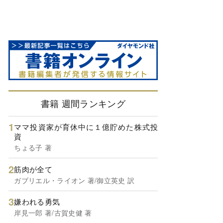
書籍 週間ランキング
ママ投資家が育休中に１億貯めた株式投
資
ちょる子 著
筋肉が全て
ガブリエル・ライオン 著/御立英史 訳
嫌われる勇気
岸見一郎 著/古賀史健 著