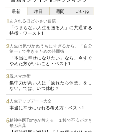
最新
昨日
週間
いいね
あきれるほど小さい習慣
「つまらない人生を送る人」に共通する
特徴・ワースト1
人生は気づかぬうちにすぎるから。「自分
第一」で生きるための時間術
「本当に幸せになりたい」なら、今すぐ
やめた方がいいこと・ベスト1
脱スマホ術
集中力が高い人は「疲れたら休憩」をし
ない。では、いつ休む？
人生アップデート大全
本当に幸せになれる考え方・ベスト1
精神科医Tomyが教える １秒で不安が吹き
飛ぶ言葉
【精神科医が解説】「うつ病になりやす