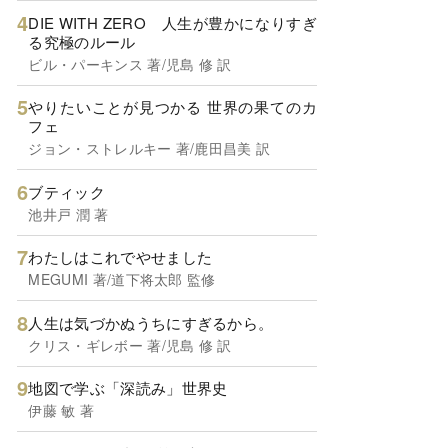
DIE WITH ZERO 人生が豊かになりすぎ
る究極のルール
ビル・パーキンス 著/児島 修 訳
やりたいことが見つかる 世界の果てのカ
フェ
ジョン・ストレルキー 著/鹿田昌美 訳
ブティック
池井戸 潤 著
わたしはこれでやせました
MEGUMI 著/道下将太郎 監修
人生は気づかぬうちにすぎるから。
クリス・ギレボー 著/児島 修 訳
地図で学ぶ「深読み」世界史
伊藤 敏 著