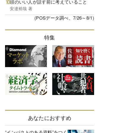
頭のいい人が話す前に考えていること
安達裕哉 著
(POSデータ調べ、7/26～8/1)
特集
あなたにおすすめ
“インパクトのある資料”をつく