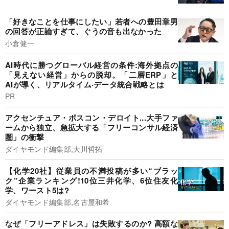
「好きなことを仕事にしたい」若者への豊田章男
の回答が正論すぎて、ぐうの音も出なかった
小倉健一
AI時代に勝つグローバル経営の条件:海外拠点の
「見えない経営」からの脱却。「二層ERP」と
AIが導く、リアルタイム·データ統合戦略とは
PR
アクセンチュア・ボスコン・デロイト...大手ファ
ームから独立、急拡大する「フリーコンサル経済
圏」の衝撃
ダイヤモンド編集部,大川哲拓
【化学20社】従業員の不満投稿が多い“ブラッ
ク”企業ランキング!10位三井化学、6位住友化
学、ワースト5は?
ダイヤモンド編集部,名古屋和希
なぜ「フリーアドレス」は失敗するのか? 高額な