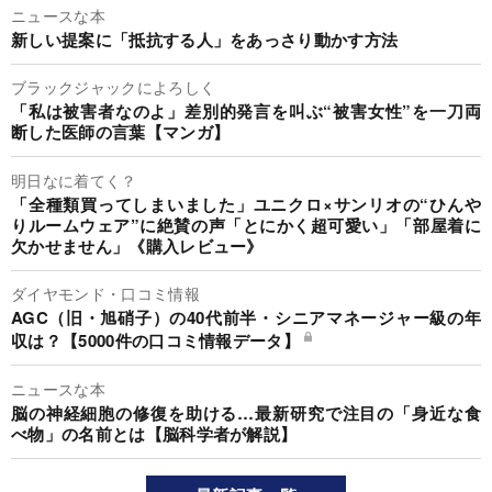
ニュースな本
新しい提案に「抵抗する人」をあっさり動かす方法
ブラックジャックによろしく
「私は被害者なのよ」差別的発言を叫ぶ“被害女性”を一刀両
断した医師の言葉【マンガ】
明日なに着てく？
「全種類買ってしまいました」ユニクロ×サンリオの“ひんや
りルームウェア”に絶賛の声「とにかく超可愛い」「部屋着に
欠かせません」《購入レビュー》
ダイヤモンド・口コミ情報
AGC（旧・旭硝子）の40代前半・シニアマネージャー級の年
収は？【5000件の口コミ情報データ】
ニュースな本
脳の神経細胞の修復を助ける…最新研究で注目の「身近な食
べ物」の名前とは【脳科学者が解説】