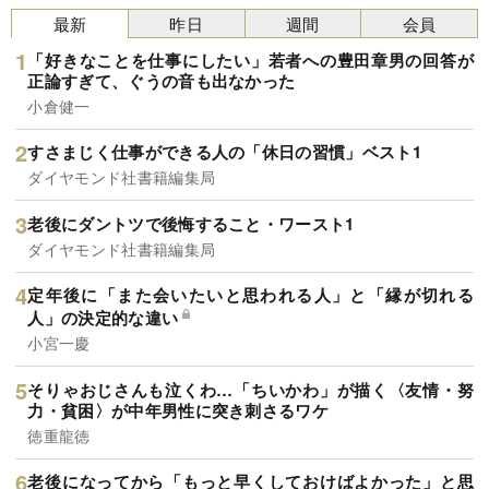
最新
昨日
週間
会員
「好きなことを仕事にしたい」若者への豊田章男の回答が
正論すぎて、ぐうの音も出なかった
小倉健一
すさまじく仕事ができる人の「休日の習慣」ベスト1
ダイヤモンド社書籍編集局
老後にダントツで後悔すること・ワースト1
ダイヤモンド社書籍編集局
定年後に「また会いたいと思われる人」と「縁が切れる
人」の決定的な違い
小宮一慶
そりゃおじさんも泣くわ…「ちいかわ」が描く〈友情・努
力・貧困〉が中年男性に突き刺さるワケ
徳重龍徳
老後になってから「もっと早くしておけばよかった」と思