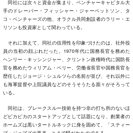
同社には次々と資金が集まり、ベンチャーキャピタル大
手のドレーパー・フィッシャー・ジャーベットソン、タ
コ・ベンチャーズの他、オラクル共同創設者のラリー・エ
リソンも投資家として関わっている。
それに加えて、同社の信用性を印象づけたのは、社外役
員の当初の顔ぶれだった。1970年代に国務長官を務めた
ヘンリー・キッシンジャー、クリントン政権時代に国防長
官を務めたウィリアム・ペリー、労働省長官や国務長官を
歴任したジョージ・シュルツらの名前が並び、それ以外に
も海軍提督や上院議員などのそうそうたる面々がそろって
いる。
同社は、ブレークスルー技術を持つ非の打ち所のないほ
どピカピカのスタートアップとして話題になり、創業者の
ホームズは黒いタートルネックに身を固めて、「スティー
ブ・ジョブズの再来」とまで騒がれたのである。