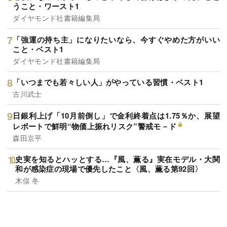
うこと・ワースト1
ダイヤモンド社書籍編集局
「強運の持ち主」になりたいなら、今すぐやめた方がいい
こと・ベスト1
ダイヤモンド社書籍編集局
「いつまでも若々しい人」がやっている習慣・ベスト1
古川武士
日銀利上げ「10月前倒し」で金利終着点は1.75％か、展望
レポートで鮮明“物価上振れリスク”警戒モ－ド
森田京平
史実を知るとハッとする…『風、薫る』実在モデル・大関
和が感染症の現場で優先したこと〈風、薫る第92回〉
木俣 冬