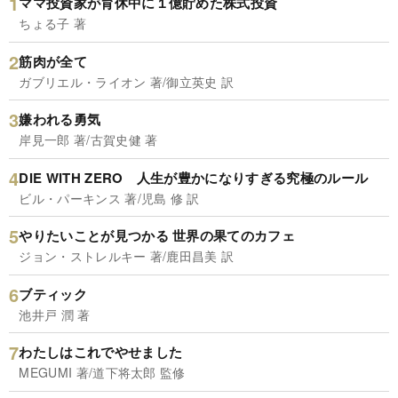
ママ投資家が育休中に１億貯めた株式投資
ちょる子 著
筋肉が全て
ガブリエル・ライオン 著/御立英史 訳
嫌われる勇気
岸見一郎 著/古賀史健 著
DIE WITH ZERO 人生が豊かになりすぎる究極のルール
ビル・パーキンス 著/児島 修 訳
やりたいことが見つかる 世界の果てのカフェ
ジョン・ストレルキー 著/鹿田昌美 訳
ブティック
池井戸 潤 著
わたしはこれでやせました
MEGUMI 著/道下将太郎 監修