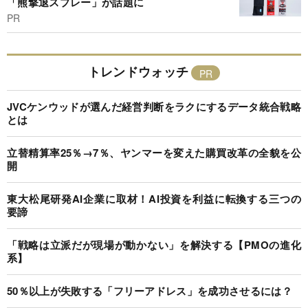
「熊撃退スプレー」が話題に
PR
トレンドウォッチ
JVCケンウッドが選んだ経営判断をラクにするデータ統合戦略
とは
立替精算率25％→7％、ヤンマーを変えた購買改革の全貌を公
開
東大松尾研発AI企業に取材！AI投資を利益に転換する三つの
要諦
「戦略は立派だが現場が動かない」を解決する【PMOの進化
系】
50％以上が失敗する「フリーアドレス」を成功させるには？