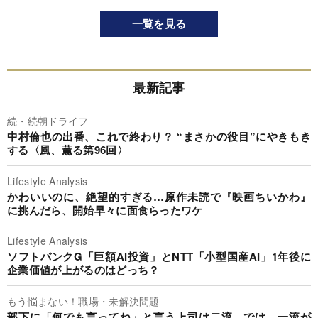
一覧を見る
最新記事
続・続朝ドライフ
中村倫也の出番、これで終わり？ “まさかの役目”にやきもき
する〈風、薫る第96回〉
Lifestyle Analysis
かわいいのに、絶望的すぎる…原作未読で『映画ちいかわ』
に挑んだら、開始早々に面食らったワケ
Lifestyle Analysis
ソフトバンクG「巨額AI投資」とNTT「小型国産AI」1年後に
企業価値が上がるのはどっち？
もう悩まない！職場・未解決問題
部下に「何でも言ってね」と言う上司は二流…では、一流が