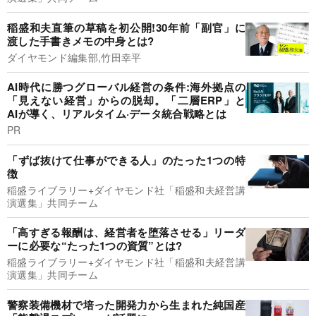
稲盛和夫直筆の草稿を初公開!30年前「副官」に
渡した手書きメモの中身とは?
ダイヤモンド編集部,竹田幸平
AI時代に勝つグローバル経営の条件:海外拠点の
「見えない経営」からの脱却。「二層ERP」と
AIが導く、リアルタイム·データ統合戦略とは
PR
「ずば抜けて仕事ができる人」のたった1つの特
徴
稲盛ライブラリー+ダイヤモンド社「稲盛和夫経営講
演選集」共同チーム
「高すぎる報酬は、経営者を堕落させる」リーダ
ーに必要な“たった1つの資質”とは?
稲盛ライブラリー+ダイヤモンド社「稲盛和夫経営講
演選集」共同チーム
警察装備機材で培った開発力から生まれた純国産