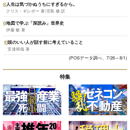
人生は気づかぬうちにすぎるから。
クリス・ギレボー 著/児島 修 訳
地図で学ぶ「深読み」世界史
伊藤 敏 著
頭のいい人が話す前に考えていること
安達裕哉 著
(POSデータ調べ、7/26～8/1)
特集