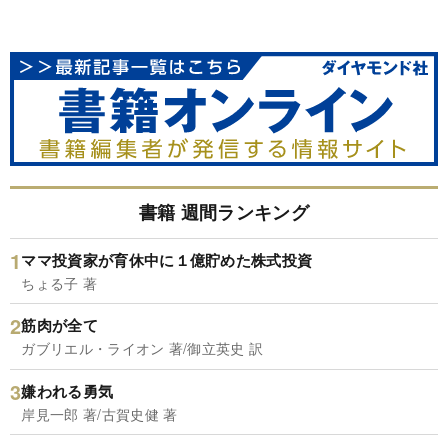
書籍 週間ランキング
ママ投資家が育休中に１億貯めた株式投資
ちょる子 著
筋肉が全て
ガブリエル・ライオン 著/御立英史 訳
嫌われる勇気
岸見一郎 著/古賀史健 著