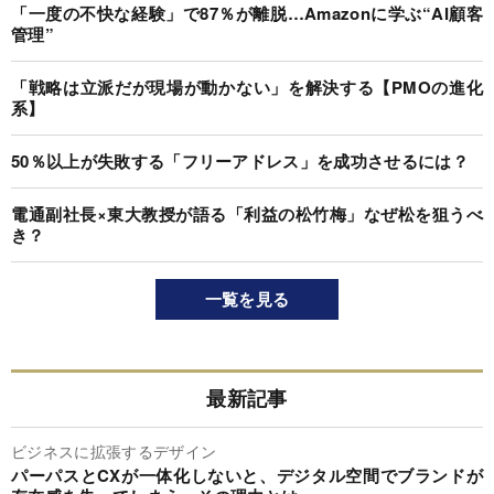
「一度の不快な経験」で87％が離脱…Amazonに学ぶ“AI顧客
管理”
「戦略は立派だが現場が動かない」を解決する【PMOの進化
系】
50％以上が失敗する「フリーアドレス」を成功させるには？
電通副社長×東大教授が語る「利益の松竹梅」なぜ松を狙うべ
き？
一覧を見る
最新記事
ビジネスに拡張するデザイン
パーパスとCXが一体化しないと、デジタル空間でブランドが