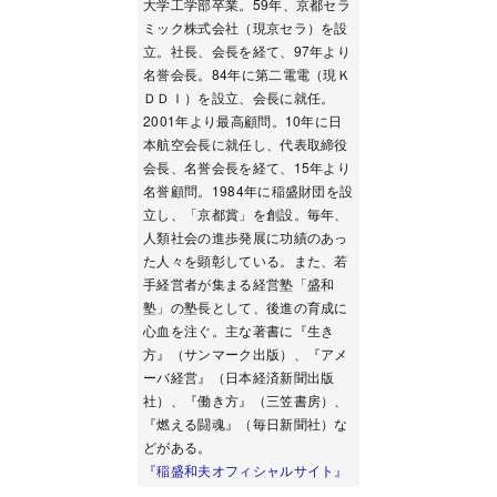
大学工学部卒業。59年、京都セラ
ミック株式会社（現京セラ）を設
立。社長、会長を経て、97年より
名誉会長。84年に第二電電（現Ｋ
ＤＤＩ）を設立、会長に就任。
2001年より最高顧問。10年に日
本航空会長に就任し、代表取締役
会長、名誉会長を経て、15年より
名誉顧問。1984年に稲盛財団を設
立し、「京都賞」を創設。毎年、
人類社会の進歩発展に功績のあっ
た人々を顕彰している。また、若
手経営者が集まる経営塾「盛和
塾」の塾長として、後進の育成に
心血を注ぐ。主な著書に『生き
方』（サンマーク出版）、『アメ
ーバ経営』（日本経済新聞出版
社）、『働き方』（三笠書房）、
『燃える闘魂』（毎日新聞社）な
どがある。
『稲盛和夫オフィシャルサイト』