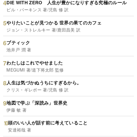
DIE WITH ZERO 人生が豊かになりすぎる究極のルール
ビル・パーキンス 著/児島 修 訳
やりたいことが見つかる 世界の果てのカフェ
ジョン・ストレルキー 著/鹿田昌美 訳
ブティック
池井戸 潤 著
わたしはこれでやせました
MEGUMI 著/道下将太郎 監修
人生は気づかぬうちにすぎるから。
クリス・ギレボー 著/児島 修 訳
地図で学ぶ「深読み」世界史
伊藤 敏 著
頭のいい人が話す前に考えていること
安達裕哉 著