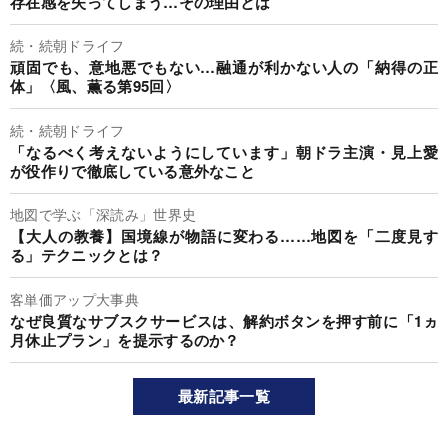
存在感を失ってしまう…その理由とは
続・続朝ドライフ
頑固でも、意地悪でもない…融通が利かない人の「納得の正
体」〈風、薫る第95回〉
続・続朝ドライフ
「なるべく考えないようにしています」朝ドラ主演・見上愛
が役作りで徹底している意外なこと
地図で学ぶ「深読み」世界史
【大人の教養】国境線が物語に変わる……地図を「二度見す
る」テクニックとは？
客単価アップ大事典
なぜ良質なサブスクサービスは、解約ボタンを押す前に「1ヵ
月休止プラン」を提示するのか？
最新記事一覧