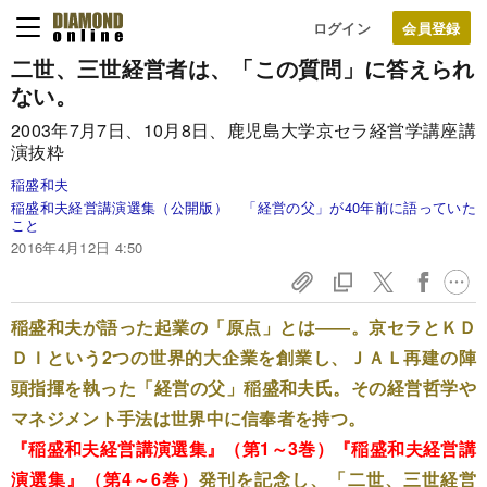
ログイン
二世、三世経営者は、
「この質問」に答えられ
ない。
2003年7月7日、10月8日、鹿児島大学京セラ経営学講座講
演抜粋
稲盛和夫
稲盛和夫経営講演選集（公開版） 「経営の父」が40年前に語っていた
こと
2016年4月12日 4:50
稲盛和夫が語った起業の「原点」とは――。京セラとＫＤ
ＤＩという2つの世界的大企業を創業し、ＪＡＬ再建の陣
頭指揮を執った「経営の父」稲盛和夫氏。その経営哲学や
マネジメント手法は世界中に信奉者を持つ。
『稲盛和夫経営講演選集』（第1～3巻）
『稲盛和夫経営講
演選集』（第4～6巻）
発刊を記念し、「二世、三世経営