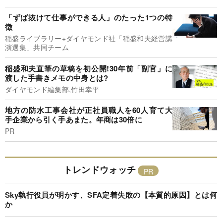
「ずば抜けて仕事ができる人」のたった1つの特
徴
稲盛ライブラリー+ダイヤモンド社「稲盛和夫経営講
演選集」共同チーム
稲盛和夫直筆の草稿を初公開!30年前「副官」に
渡した手書きメモの中身とは?
ダイヤモンド編集部,竹田幸平
地方の防水工事会社が正社員職人を60人育て大
手企業から引く手あまた。年商は30倍に
PR
トレンドウォッチ
Sky執行役員が明かす、SFA定着失敗の【本質的原因】とは何
か