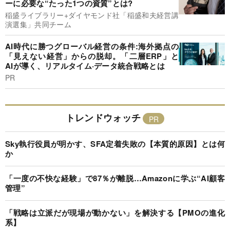
ーに必要な“たった1つの資質”とは?
稲盛ライブラリー+ダイヤモンド社「稲盛和夫経営講
演選集」共同チーム
AI時代に勝つグローバル経営の条件:海外拠点の
「見えない経営」からの脱却。「二層ERP」と
AIが導く、リアルタイム·データ統合戦略とは
PR
トレンドウォッチ
Sky執行役員が明かす、SFA定着失敗の【本質的原因】とは何
か
「一度の不快な経験」で87％が離脱…Amazonに学ぶ“AI顧客
管理”
「戦略は立派だが現場が動かない」を解決する【PMOの進化
系】