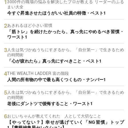
3000件の職場の悩みを解決したプロが教える リーダーのふる
まい大全
今すぐ昇進させたほうがいい社員の特徴・ベスト1
あきれるほど小さい習慣
「筋トレ」を続けたかったら、真っ先にやめるべき習慣・
ワースト1
人生は気づかぬうちにすぎるから。「自分第一」で生きるため
の時間術
「心が疲れたら」真っ先にすべきこと・ベスト1
THE WEALTH LADDER 富の階段
人間の所有物の中で最も高くつくもの・ナンバー1
人生は気づかぬうちにすぎるから。「自分第一」で生きるため
の時間術
老後にダントツで後悔すること・ワースト1
おじいちゃんが教えてくれた 人として大切なこと
【やってない？】幸せが逃げていく「NG習慣」トップ
1【書籍編集局セレクション】