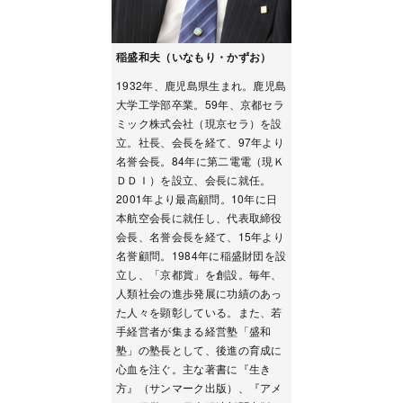
稲盛和夫（いなもり・かずお）
1932年、鹿児島県生まれ。鹿児島
大学工学部卒業。59年、京都セラ
ミック株式会社（現京セラ）を設
立。社長、会長を経て、97年より
名誉会長。84年に第二電電（現Ｋ
ＤＤＩ）を設立、会長に就任。
2001年より最高顧問。10年に日
本航空会長に就任し、代表取締役
会長、名誉会長を経て、15年より
名誉顧問。1984年に稲盛財団を設
立し、「京都賞」を創設。毎年、
人類社会の進歩発展に功績のあっ
た人々を顕彰している。また、若
手経営者が集まる経営塾「盛和
塾」の塾長として、後進の育成に
心血を注ぐ。主な著書に『生き
方』（サンマーク出版）、『アメ