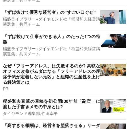
「ずば抜けて優秀な経営者」の“すごい口ぐせ”
稲盛ライブラリー+ダイヤモンド社「稲盛和夫経営講
演選集」共同チーム
「ずば抜けて仕事ができる人」のたった1つの特
徴
稲盛ライブラリー+ダイヤモンド社「稲盛和夫経営講
演選集」共同チーム
なぜ「フリーアドレス」は失敗するのか? 高額な
オフィス改修がムダになる「フリーアドレスの座
席予約が定着しない元凶」と組織の生産性を上げ
る解決策とは
PR
稲盛和夫直筆の草稿を初公開!30年前「副官」に
渡した手書きメモの中身とは?
ダイヤモンド編集部,竹田幸平
「高すぎる報酬は、経営者を堕落させる」リーダ