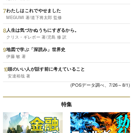
わたしはこれでやせました
MEGUMI 著/道下将太郎 監修
人生は気づかぬうちにすぎるから。
クリス・ギレボー 著/児島 修 訳
地図で学ぶ「深読み」世界史
伊藤 敏 著
頭のいい人が話す前に考えていること
安達裕哉 著
(POSデータ調べ、7/26～8/1)
特集