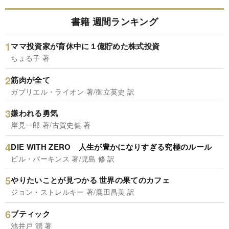
書籍 週間ランキング
ママ投資家が育休中に１億貯めた株式投資
ちょる子 著
筋肉が全て
ガブリエル・ライオン 著/御立英史 訳
嫌われる勇気
岸見一郎 著/古賀史健 著
DIE WITH ZERO 人生が豊かになりすぎる究極のルール
ビル・パーキンス 著/児島 修 訳
やりたいことが見つかる 世界の果てのカフェ
ジョン・ストレルキー 著/鹿田昌美 訳
ブティック
池井戸 潤 著