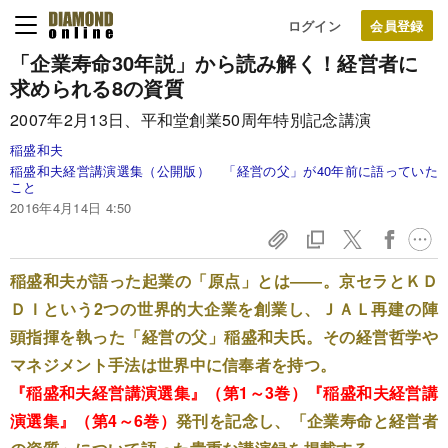
ログイン
「企業寿命30年説」から読み解く！
経営者に
求められる8の資質
2007年2月13日、平和堂創業50周年特別記念講演
稲盛和夫
稲盛和夫経営講演選集（公開版） 「経営の父」が40年前に語っていた
こと
2016年4月14日 4:50
稲盛和夫が語った起業の「原点」とは――。京セラとＫＤ
ＤＩという2つの世界的大企業を創業し、ＪＡＬ再建の陣
頭指揮を執った「経営の父」稲盛和夫氏。その経営哲学や
マネジメント手法は世界中に信奉者を持つ。
『稲盛和夫経営講演選集』（第1～3巻）
『稲盛和夫経営講
演選集』（第4～6巻）
発刊を記念し、「企業寿命と経営者