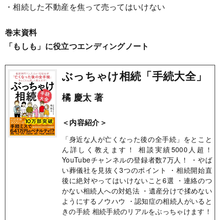
・相続した不動産を焦って売ってはいけない
巻末資料
「もしも」に役立つエンディングノート
ぶっちゃけ相続「手続大全」
橘 慶太 著
＜内容紹介＞
「身近な人が亡くなった後の全手続」をとこと
ん詳しく教えます！ 相談実績5000人超！
YouTubeチャンネルの登録者数7万人！ ・やば
い葬儀社を見抜く3つのポイント ・相続開始直
後に絶対やってはいけないこと6選 ・連絡のつ
かない相続人への対処法 ・遺産分けで揉めない
ようにするノウハウ ・認知症の相続人がいると
きの手続 相続手続のリアルをぶっちゃけます！