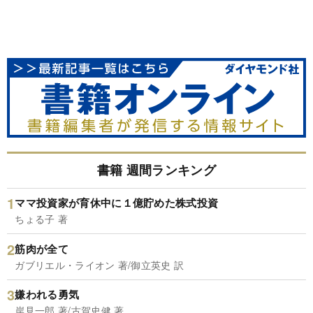
書籍 週間ランキング
ママ投資家が育休中に１億貯めた株式投資
ちょる子 著
筋肉が全て
ガブリエル・ライオン 著/御立英史 訳
嫌われる勇気
岸見一郎 著/古賀史健 著