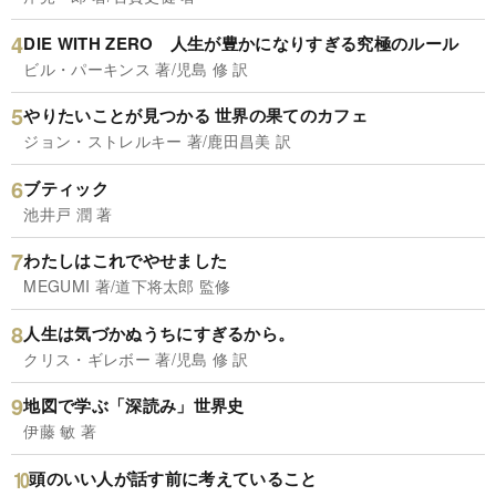
DIE WITH ZERO 人生が豊かになりすぎる究極のルール
ビル・パーキンス 著/児島 修 訳
やりたいことが見つかる 世界の果てのカフェ
ジョン・ストレルキー 著/鹿田昌美 訳
ブティック
池井戸 潤 著
わたしはこれでやせました
MEGUMI 著/道下将太郎 監修
人生は気づかぬうちにすぎるから。
クリス・ギレボー 著/児島 修 訳
地図で学ぶ「深読み」世界史
伊藤 敏 著
頭のいい人が話す前に考えていること