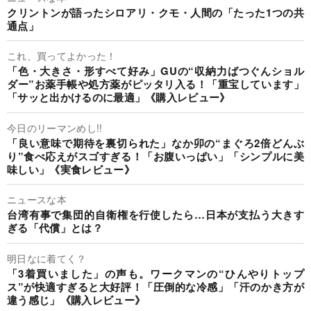
クリントンが語ったシロアリ・クモ・人間の「たった1つの共
通点」
これ、買ってよかった！
「色・大きさ・形すべて好み」GUの“収納力ばつぐんショル
ダー”お薬手帳や処方薬がピッタリ入る！「重宝しています」
「サッと出かけるのに最適」《購入レビュー》
今日のリーマンめし!!
「良い意味で期待を裏切られた」なか卯の“まぐろ2倍どんぶ
り”食べ応えがスゴすぎる！「お腹いっぱい」「シンプルに美
味しい」《実食レビュー》
ニュースな本
台湾有事で集団的自衛権を行使したら…日本が支払う大きす
ぎる「代償」とは？
明日なに着てく？
「3着買いました」の声も。ワークマンの“ひんやりトップ
ス”が快適すぎると大好評！「圧倒的な冷感」「汗のかき方が
違う感じ」《購入レビュー》