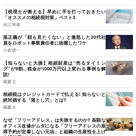
【税理士が教える】早めに手を打っておきたい
「オススメの相続税対策」ベスト3
永江将典
孫正義が「顔も見たくない」と激怒した20代社
員をロボット事業責任者に抜擢したワケ
小倉健一
【知らないと大損】相続財産は“売るタイミン
グ”が9割...税金が1000万円以上変わる事例を解
説!
橘慶太
相続税はクレジットカードで払える! 知らないと
絶対損する「落とし穴」とは?
橘慶太
なぜ「フリーアドレス」は失敗するのか? 高額な
オフィス改修がムダになる「フリーアドレスの座
席予約が定着しない元凶」と組織の生産性を上げ