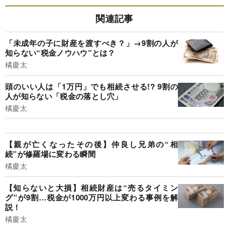
関連記事
「未成年の子に財産を渡すべき？」→9割の人が
知らない“税金ノウハウ”とは？
橘慶太
頭のいい人は「1万円」でも相続させる!? 9割の
人が知らない「税金の落とし穴」
橘慶太
【親が亡くなったその後】仲良し兄弟の“相
続”が修羅場に変わる瞬間
橘慶太
【知らないと大損】相続財産は“売るタイミン
グ”が9割…税金が1000万円以上変わる事例を解
説！
橘慶太