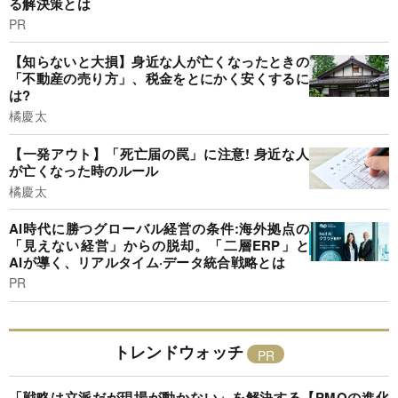
る解決策とは
PR
【知らないと大損】身近な人が亡くなったときの
「不動産の売り方」、税金をとにかく安くするに
は?
橘慶太
【一発アウト】「死亡届の罠」に注意! 身近な人
が亡くなった時のルール
橘慶太
AI時代に勝つグローバル経営の条件:海外拠点の
「見えない経営」からの脱却。「二層ERP」と
AIが導く、リアルタイム·データ統合戦略とは
PR
トレンドウォッチ
「戦略は立派だが現場が動かない」を解決する【PMOの進化