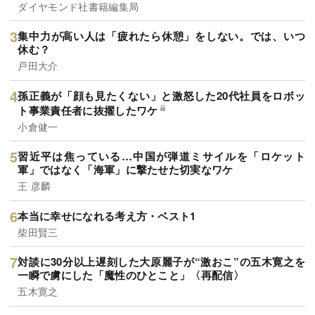
ダイヤモンド社書籍編集局
集中力が高い人は「疲れたら休憩」をしない。では、いつ
休む？
戸田大介
孫正義が「顔も見たくない」と激怒した20代社員をロボッ
ト事業責任者に抜擢したワケ
小倉健一
習近平は焦っている…中国が弾道ミサイルを「ロケット
軍」ではなく「海軍」に撃たせた切実なワケ
王 彦麟
本当に幸せになれる考え方・ベスト1
柴田賢三
対談に30分以上遅刻した大原麗子が“激おこ”の五木寛之を
一瞬で虜にした「魔性のひとこと」〈再配信〉
五木寛之