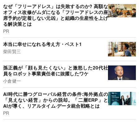
なぜ「フリーアドレス」は失敗するのか? 高額な
オフィス改修がムダになる「フリーアドレスの座
席予約が定着しない元凶」と組織の生産性を上げ
る解決策とは
PR
本当に幸せになれる考え方・ベスト1
柴田賢三
孫正義が「顔も見たくない」と激怒した20代社
員をロボット事業責任者に抜擢したワケ
小倉健一
AI時代に勝つグローバル経営の条件:海外拠点の
「見えない経営」からの脱却。「二層ERP」と
AIが導く、リアルタイム·データ統合戦略とは
PR