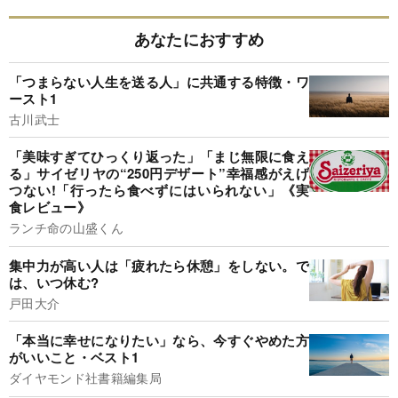
あなたにおすすめ
「つまらない人生を送る人」に共通する特徴・ワ
ースト1
古川武士
「美味すぎてひっくり返った」「まじ無限に食え
る」サイゼリヤの“250円デザート”幸福感がえげ
つない!「行ったら食べずにはいられない」《実
食レビュー》
ランチ命の山盛くん
集中力が高い人は「疲れたら休憩」をしない。で
は、いつ休む?
戸田大介
「本当に幸せになりたい」なら、今すぐやめた方
がいいこと・ベスト1
ダイヤモンド社書籍編集局