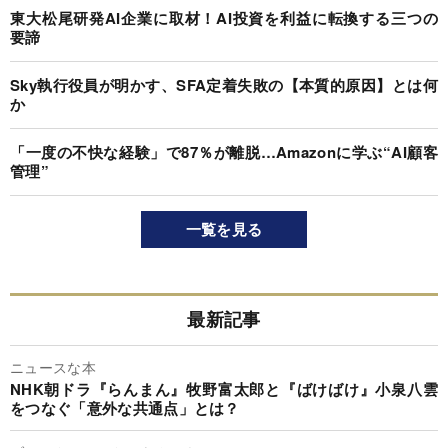
東大松尾研発AI企業に取材！AI投資を利益に転換する三つの
要諦
Sky執行役員が明かす、SFA定着失敗の【本質的原因】とは何
か
「一度の不快な経験」で87％が離脱…Amazonに学ぶ“AI顧客
管理”
一覧を見る
最新記事
ニュースな本
NHK朝ドラ『らんまん』牧野富太郎と『ばけばけ』小泉八雲
をつなぐ「意外な共通点」とは？