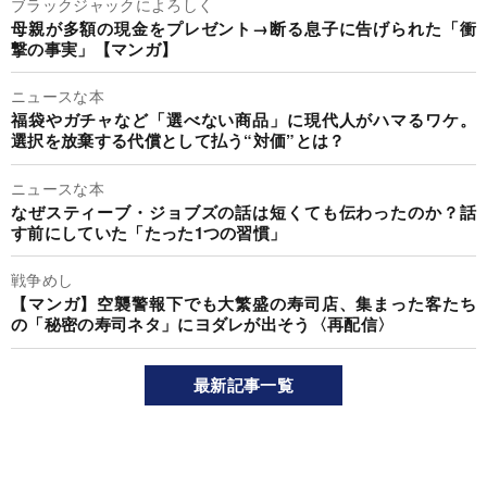
ブラックジャックによろしく
母親が多額の現金をプレゼント→断る息子に告げられた「衝
撃の事実」【マンガ】
ニュースな本
福袋やガチャなど「選べない商品」に現代人がハマるワケ。
選択を放棄する代償として払う“対価”とは？
ニュースな本
なぜスティーブ・ジョブズの話は短くても伝わったのか？話
す前にしていた「たった1つの習慣」
戦争めし
【マンガ】空襲警報下でも大繁盛の寿司店、集まった客たち
の「秘密の寿司ネタ」にヨダレが出そう〈再配信〉
最新記事一覧